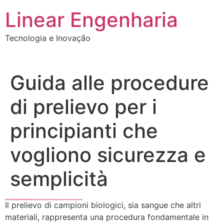
Ir
Linear Engenharia
para
o
Tecnologia e Inovação
conteúdo
Guida alle procedure
di prelievo per i
principianti che
vogliono sicurezza e
semplicità
Black Hat SEO, Google SEO fast ranking ↑↑↑ Telegram: @seo7878 75xas↑↑↑Black Hat SEO backlinks, focusing on Black Hat SEO, Google SEO fast ranking ↑↑↑ Telegram: @seo7878 75xas↑↑↑Black Hat SEO backlinks, focusing on Black Hat SEO
FREE HACK TUTORIAL SPAM | FREE MONEY ONLINE | GET FREE MONEY NOW | Telegram: @seo7878 H2JpP↑↑↑Hack Tutorial PORNO SEO backlinks
zdfws85de↑↑↑Black Hat SEO backlinks, focusing on Black Hat SEO, Google Raking
Il prelievo di campioni biologici, sia sangue che altri
materiali, rappresenta una procedura fondamentale in