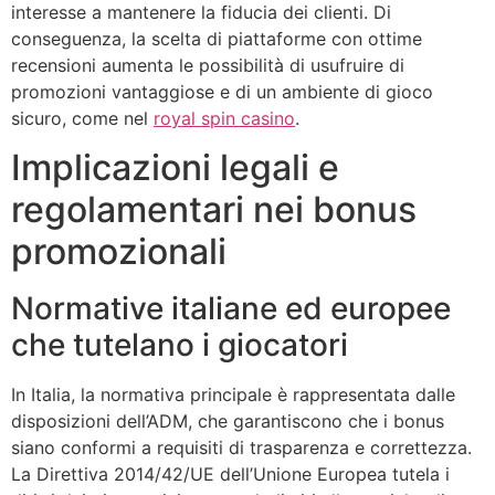
interesse a mantenere la fiducia dei clienti. Di
conseguenza, la scelta di piattaforme con ottime
recensioni aumenta le possibilità di usufruire di
promozioni vantaggiose e di un ambiente di gioco
sicuro, come nel
royal spin casino
.
Implicazioni legali e
regolamentari nei bonus
promozionali
Normative italiane ed europee
che tutelano i giocatori
In Italia, la normativa principale è rappresentata dalle
disposizioni dell’ADM, che garantiscono che i bonus
siano conformi a requisiti di trasparenza e correttezza.
La Direttiva 2014/42/UE dell’Unione Europea tutela i