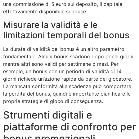
una commissione di 5 euro sul deposito, il capitale
effettivamente disponibile si riduce.
Misurare la validità e le
limitazioni temporali del bonus
La durata di validità del bonus è un altro parametro
fondamentale. Alcuni bonus scadono dopo pochi giorni,
mentre altri sono validi per settimane o mesi. Per
esempio, un bonus con un periodo di validità di 14
giorni richiede un’azione rapida da parte del giocatore.
La mancata conformità alle scadenze può comportare
la perdita del bonus, quindi è importante pianificare le
proprie strategie di gioco di conseguenza.
Strumenti digitali e
piattaforme di confronto per
bonus promozionali