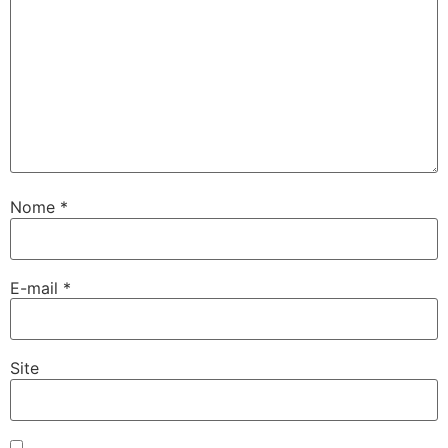
Nome
*
E-mail
*
Site