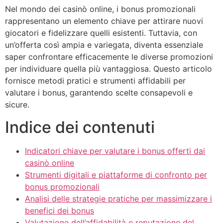
Nel mondo dei casinò online, i bonus promozionali
rappresentano un elemento chiave per attirare nuovi
giocatori e fidelizzare quelli esistenti. Tuttavia, con
un’offerta così ampia e variegata, diventa essenziale
saper confrontare efficacemente le diverse promozioni
per individuare quella più vantaggiosa. Questo articolo
fornisce metodi pratici e strumenti affidabili per
valutare i bonus, garantendo scelte consapevoli e
sicure.
Indice dei contenuti
Indicatori chiave per valutare i bonus offerti dai
casinò online
Strumenti digitali e piattaforme di confronto per
bonus promozionali
Analisi delle strategie pratiche per massimizzare i
benefici dei bonus
Valutazione dell’affidabilità e reputazione del