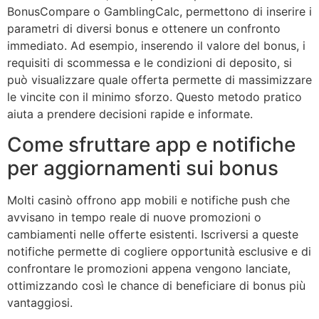
BonusCompare o GamblingCalc, permettono di inserire i
parametri di diversi bonus e ottenere un confronto
immediato. Ad esempio, inserendo il valore del bonus, i
requisiti di scommessa e le condizioni di deposito, si
può visualizzare quale offerta permette di massimizzare
le vincite con il minimo sforzo. Questo metodo pratico
aiuta a prendere decisioni rapide e informate.
Come sfruttare app e notifiche
per aggiornamenti sui bonus
Molti casinò offrono app mobili e notifiche push che
avvisano in tempo reale di nuove promozioni o
cambiamenti nelle offerte esistenti. Iscriversi a queste
notifiche permette di cogliere opportunità esclusive e di
confrontare le promozioni appena vengono lanciate,
ottimizzando così le chance di beneficiare di bonus più
vantaggiosi.