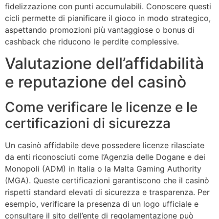
fidelizzazione con punti accumulabili. Conoscere questi
cicli permette di pianificare il gioco in modo strategico,
aspettando promozioni più vantaggiose o bonus di
cashback che riducono le perdite complessive.
Valutazione dell’affidabilità
e reputazione del casinò
Come verificare le licenze e le
certificazioni di sicurezza
Un casinò affidabile deve possedere licenze rilasciate
da enti riconosciuti come l’Agenzia delle Dogane e dei
Monopoli (ADM) in Italia o la Malta Gaming Authority
(MGA). Queste certificazioni garantiscono che il casinò
rispetti standard elevati di sicurezza e trasparenza. Per
esempio, verificare la presenza di un logo ufficiale e
consultare il sito dell’ente di regolamentazione può