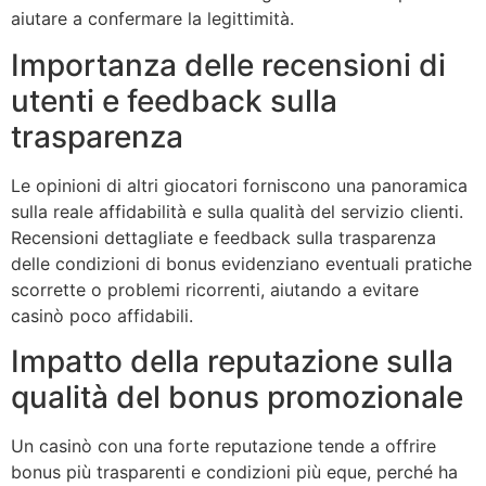
aiutare a confermare la legittimità.
Importanza delle recensioni di
utenti e feedback sulla
trasparenza
Le opinioni di altri giocatori forniscono una panoramica
sulla reale affidabilità e sulla qualità del servizio clienti.
Recensioni dettagliate e feedback sulla trasparenza
delle condizioni di bonus evidenziano eventuali pratiche
scorrette o problemi ricorrenti, aiutando a evitare
casinò poco affidabili.
Impatto della reputazione sulla
qualità del bonus promozionale
Un casinò con una forte reputazione tende a offrire
bonus più trasparenti e condizioni più eque, perché ha