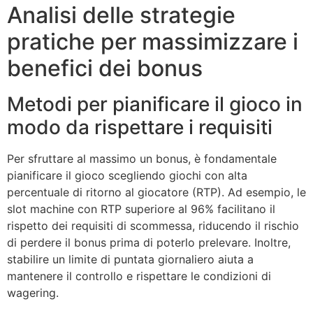
Analisi delle strategie
pratiche per massimizzare i
benefici dei bonus
Metodi per pianificare il gioco in
modo da rispettare i requisiti
Per sfruttare al massimo un bonus, è fondamentale
pianificare il gioco scegliendo giochi con alta
percentuale di ritorno al giocatore (RTP). Ad esempio, le
slot machine con RTP superiore al 96% facilitano il
rispetto dei requisiti di scommessa, riducendo il rischio
di perdere il bonus prima di poterlo prelevare. Inoltre,
stabilire un limite di puntata giornaliero aiuta a
mantenere il controllo e rispettare le condizioni di
wagering.