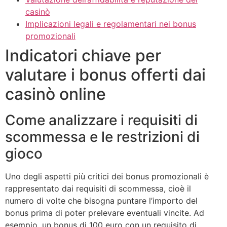
casinò
Implicazioni legali e regolamentari nei bonus
promozionali
Indicatori chiave per
valutare i bonus offerti dai
casinò online
Come analizzare i requisiti di
scommessa e le restrizioni di
gioco
Uno degli aspetti più critici dei bonus promozionali è
rappresentato dai requisiti di scommessa, cioè il
numero di volte che bisogna puntare l’importo del
bonus prima di poter prelevare eventuali vincite. Ad
esempio, un bonus di 100 euro con un requisito di