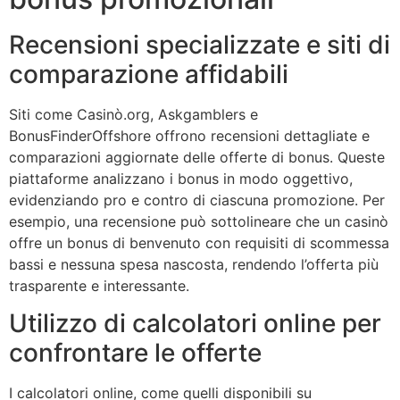
Recensioni specializzate e siti di
comparazione affidabili
Siti come Casinò.org, Askgamblers e
BonusFinderOffshore offrono recensioni dettagliate e
comparazioni aggiornate delle offerte di bonus. Queste
piattaforme analizzano i bonus in modo oggettivo,
evidenziando pro e contro di ciascuna promozione. Per
esempio, una recensione può sottolineare che un casinò
offre un bonus di benvenuto con requisiti di scommessa
bassi e nessuna spesa nascosta, rendendo l’offerta più
trasparente e interessante.
Utilizzo di calcolatori online per
confrontare le offerte
I calcolatori online, come quelli disponibili su