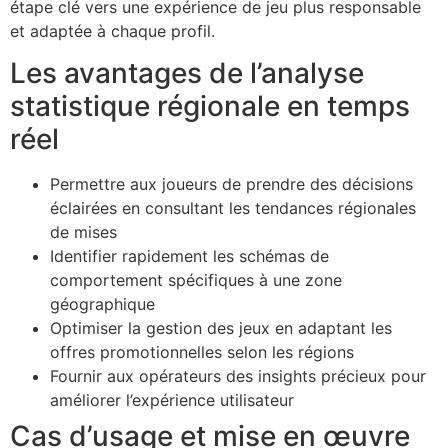
étape clé vers une expérience de jeu plus responsable
et adaptée à chaque profil.
Les avantages de l’analyse
statistique régionale en temps
réel
Permettre aux joueurs de prendre des décisions
éclairées en consultant les tendances régionales
de mises
Identifier rapidement les schémas de
comportement spécifiques à une zone
géographique
Optimiser la gestion des jeux en adaptant les
offres promotionnelles selon les régions
Fournir aux opérateurs des insights précieux pour
améliorer l’expérience utilisateur
Cas d’usage et mise en œuvre