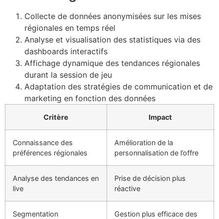
Collecte de données anonymisées sur les mises
régionales en temps réel
Analyse et visualisation des statistiques via des
dashboards interactifs
Affichage dynamique des tendances régionales
durant la session de jeu
Adaptation des stratégies de communication et de
marketing en fonction des données
Critère
Impact
Connaissance des
Amélioration de la
préférences régionales
personnalisation de l’offre
Analyse des tendances en
Prise de décision plus
live
réactive
Segmentation
Gestion plus efficace des