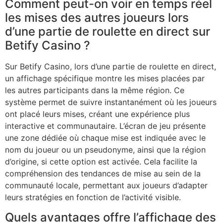
Comment peut-on voir en temps réel
les mises des autres joueurs lors
d’une partie de roulette en direct sur
Betify Casino ?
Sur Betify Casino, lors d’une partie de roulette en direct,
un affichage spécifique montre les mises placées par
les autres participants dans la même région. Ce
système permet de suivre instantanément où les joueurs
ont placé leurs mises, créant une expérience plus
interactive et communautaire. L’écran de jeu présente
une zone dédiée où chaque mise est indiquée avec le
nom du joueur ou un pseudonyme, ainsi que la région
d’origine, si cette option est activée. Cela facilite la
compréhension des tendances de mise au sein de la
communauté locale, permettant aux joueurs d’adapter
leurs stratégies en fonction de l’activité visible.
Quels avantages offre l’affichage des