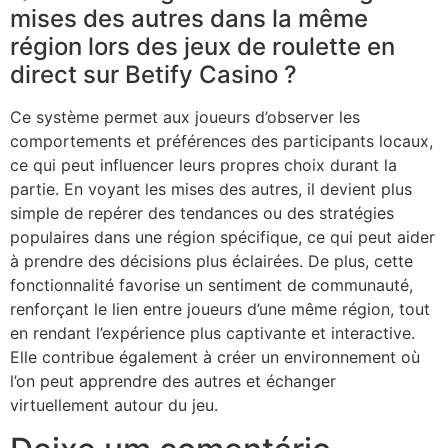
mises des autres dans la même
région lors des jeux de roulette en
direct sur Betify Casino ?
Ce système permet aux joueurs d’observer les
comportements et préférences des participants locaux,
ce qui peut influencer leurs propres choix durant la
partie. En voyant les mises des autres, il devient plus
simple de repérer des tendances ou des stratégies
populaires dans une région spécifique, ce qui peut aider
à prendre des décisions plus éclairées. De plus, cette
fonctionnalité favorise un sentiment de communauté,
renforçant le lien entre joueurs d’une même région, tout
en rendant l’expérience plus captivante et interactive.
Elle contribue également à créer un environnement où
l’on peut apprendre des autres et échanger
virtuellement autour du jeu.