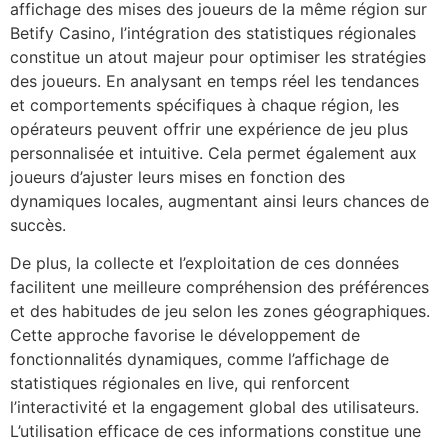
affichage des mises des joueurs de la même région sur
Betify Casino, l’intégration des statistiques régionales
constitue un atout majeur pour optimiser les stratégies
des joueurs. En analysant en temps réel les tendances
et comportements spécifiques à chaque région, les
opérateurs peuvent offrir une expérience de jeu plus
personnalisée et intuitive. Cela permet également aux
joueurs d’ajuster leurs mises en fonction des
dynamiques locales, augmentant ainsi leurs chances de
succès.
De plus, la collecte et l’exploitation de ces données
facilitent une meilleure compréhension des préférences
et des habitudes de jeu selon les zones géographiques.
Cette approche favorise le développement de
fonctionnalités dynamiques, comme l’affichage de
statistiques régionales en live, qui renforcent
l’interactivité et la engagement global des utilisateurs.
L’utilisation efficace de ces informations constitue une