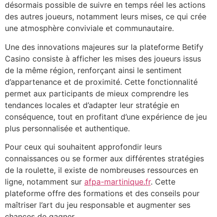
désormais possible de suivre en temps réel les actions
des autres joueurs, notamment leurs mises, ce qui crée
une atmosphère conviviale et communautaire.
Une des innovations majeures sur la plateforme Betify
Casino consiste à afficher les mises des joueurs issus
de la même région, renforçant ainsi le sentiment
d’appartenance et de proximité. Cette fonctionnalité
permet aux participants de mieux comprendre les
tendances locales et d’adapter leur stratégie en
conséquence, tout en profitant d’une expérience de jeu
plus personnalisée et authentique.
Pour ceux qui souhaitent approfondir leurs
connaissances ou se former aux différentes stratégies
de la roulette, il existe de nombreuses ressources en
ligne, notamment sur
afpa-martinique.fr
. Cette
plateforme offre des formations et des conseils pour
maîtriser l’art du jeu responsable et augmenter ses
chances de gagner.