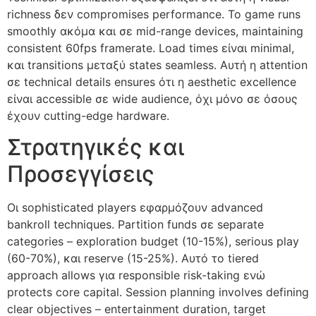
richness δεν compromises performance. Το game runs
smoothly ακόμα και σε mid-range devices, maintaining
consistent 60fps framerate. Load times είναι minimal,
και transitions μεταξύ states seamless. Αυτή η attention
σε technical details ensures ότι η aesthetic excellence
είναι accessible σε wide audience, όχι μόνο σε όσους
έχουν cutting-edge hardware.
Στρατηγικές και
Προσεγγίσεις
Οι sophisticated players εφαρμόζουν advanced
bankroll techniques. Partition funds σε separate
categories – exploration budget (10-15%), serious play
(60-70%), και reserve (15-25%). Αυτό το tiered
approach allows για responsible risk-taking ενώ
protects core capital. Session planning involves defining
clear objectives – entertainment duration, target