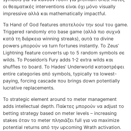
οι θεαματικές interventions είναι όχι μόνο visually
impressive αλλά και mathematically impactful.
Τα Hand of God features αποτελούν την soul του game.
Triggered randomly στο base game (αλλά πιο συχνά
κατά τη διάρκεια winning streaks), αυτά τα divine
powers μπορούν να turn fortunes instantly. Το Zeus’
Lightning feature converts up to 5 random symbols σε
wilds. Το Poseidon’s Fury adds 1-2 extra wilds και
shuffles το board. Το Hades’ Underworld καταστρέφει
entire categories από symbols, typically τα lowest-
paying, forcing cascade που brings down potentially
lucrative replacements.
Το strategic element around το meter management
adds intellectual depth. Παίκτες μπορούν να adjust το
betting strategy based on meter levels – increasing
stakes όταν το meter πλησιάζει full για να maximize
potential returns από την upcoming Wrath activation.