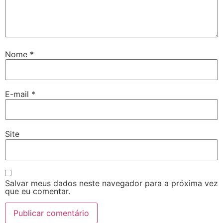
Nome
*
E-mail
*
Site
Salvar meus dados neste navegador para a próxima vez
que eu comentar.