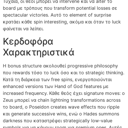
Τυχαία, οι θεοί μπορεί να intervene και να alter το
board με τρόπους που transform potential losses σε
spectacular victories. Αυτό το element of surprise
κρατάει κάθε spin interesting, ακόμα και όταν το luck
φαίνεται να λείπει.
Κερδοφόρα
Χαρακτηριστικά
Η bonus structure ακολουθεί progressive philosophy
που rewards τόσο το luck όσο και το strategic thinking.
Κατά τη διάρκεια των free spins, ενεργοποιούνται
enhanced versions των Hand of God features με
increased frequency. Κάθε θεός έχει signature moves: ο
Zeus μπορεί να chain lightning transformations across
το board, ο Poseidon creates wave effects που ripple
και generate successive wins, ενώ ο Hades summons
darkness που καταστρέφει strategically low-value
symbols για να κάνουν room για premium ones. Αυτές