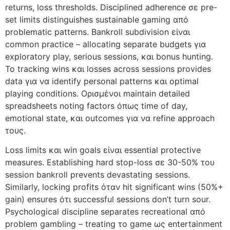
returns, loss thresholds. Disciplined adherence σε pre-
set limits distinguishes sustainable gaming από
problematic patterns. Bankroll subdivision είναι
common practice – allocating separate budgets για
exploratory play, serious sessions, και bonus hunting.
Το tracking wins και losses across sessions provides
data για να identify personal patterns και optimal
playing conditions. Ορισμένοι maintain detailed
spreadsheets noting factors όπως time of day,
emotional state, και outcomes για να refine approach
τους.
Loss limits και win goals είναι essential protective
measures. Establishing hard stop-loss σε 30-50% του
session bankroll prevents devastating sessions.
Similarly, locking profits όταν hit significant wins (50%+
gain) ensures ότι successful sessions don’t turn sour.
Psychological discipline separates recreational από
problem gambling – treating το game ως entertainment