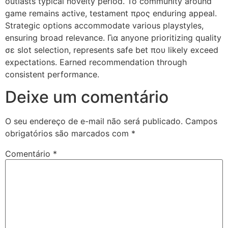
outlasts typical novelty period. Το community around
game remains active, testament προς enduring appeal.
Strategic options accommodate various playstyles,
ensuring broad relevance. Για anyone prioritizing quality
σε slot selection, represents safe bet που likely exceed
expectations. Earned recommendation through
consistent performance.
Deixe um comentário
O seu endereço de e-mail não será publicado.
Campos
obrigatórios são marcados com
*
Comentário
*