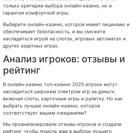
только критерии выбора онлайн-казино, но и
гарантия комфортной игры.
Выберите онлайн-казино, которое имеет лицензию и
обеспечивает безопасность, и вы сможете
насладиться игрой на слотах, игровых автоматах и
других азартных играх.
Анализ игроков: отзывы и
рейтинг
В онлайн-казино топ-казино 2025 игроки могут
насладиться широким спектром игр на деньги,
включая слоты, карточные игры и рулетку. Но как
выбрать лучшее онлайн-казино, которое
соответствует вашим ожиданиям?
Мы проанализировали отзывы игроков и создали
рейтинг, чтобы помочь вам в выборе лучшего