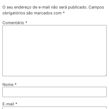
O seu endereço de e-mail não será publicado.
Campos
obrigatórios são marcados com
*
Comentário
*
Nome
*
E-mail
*