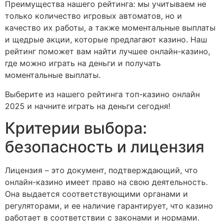
Преимущества нашего рейтинга: мы учитываем не
только количество игровых автоматов, но и
качество их работы, а также моментальные выплаты
и щедрые акции, которые предлагают казино. Наш
рейтинг поможет вам найти лучшее онлайн-казино,
где можно играть на деньги и получать
моментальные выплаты.
Выберите из нашего рейтинга топ-казино онлайн
2025 и начните играть на деньги сегодня!
Критерии выбора:
безопасность и лицензия
Лицензия – это документ, подтверждающий, что
онлайн-казино имеет право на свою деятельность.
Она выдается соответствующими органами и
регуляторами, и ее наличие гарантирует, что казино
работает в соответствии с законами и нормами.