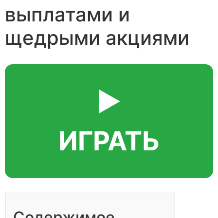
выплатами и
щедрыми акциями
▶️
ИГРАТЬ
Содержимое