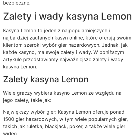
bezpieczne.
Zalety i wady kasyna Lemon
Kasyna Lemon to jeden z najpopularniejszych i
najbardziej zaufanych kasyn online, które oferują swoim
klientom szeroki wybór gier hazardowych. Jednak, jak
każde kasyno, ma swoje zalety i wady. W poniższym
artykule przedstawiamy najważniejsze zalety i wady
kasyna Lemon.
Zalety kasyna Lemon
Wiele graczy wybiera kasyno Lemon ze względu na
jego zalety, takie jak:
Największy wybór gier: Kasyna Lemon oferuje ponad
1500 gier hazardowych, w tym wiele popularnych gier,
takich jak ruletka, blackjack, poker, a także wiele gier
wideo.