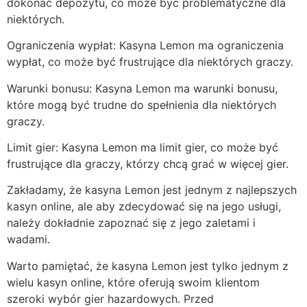
dokonać depozytu, co może być problematyczne dla
niektórych.
Ograniczenia wypłat: Kasyna Lemon ma ograniczenia
wypłat, co może być frustrujące dla niektórych graczy.
Warunki bonusu: Kasyna Lemon ma warunki bonusu,
które mogą być trudne do spełnienia dla niektórych
graczy.
Limit gier: Kasyna Lemon ma limit gier, co może być
frustrujące dla graczy, którzy chcą grać w więcej gier.
Zakładamy, że kasyna Lemon jest jednym z najlepszych
kasyn online, ale aby zdecydować się na jego usługi,
należy dokładnie zapoznać się z jego zaletami i
wadami.
Warto pamiętać, że kasyna Lemon jest tylko jednym z
wielu kasyn online, które oferują swoim klientom
szeroki wybór gier hazardowych. Przed