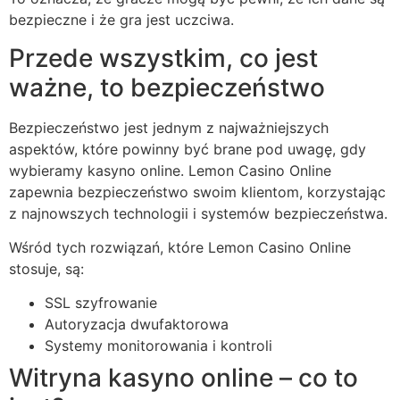
bezpieczne i że gra jest uczciwa.
Przede wszystkim, co jest
ważne, to bezpieczeństwo
Bezpieczeństwo jest jednym z najważniejszych
aspektów, które powinny być brane pod uwagę, gdy
wybieramy kasyno online. Lemon Casino Online
zapewnia bezpieczeństwo swoim klientom, korzystając
z najnowszych technologii i systemów bezpieczeństwa.
Wśród tych rozwiązań, które Lemon Casino Online
stosuje, są:
SSL szyfrowanie
Autoryzacja dwufaktorowa
Systemy monitorowania i kontroli
Witryna kasyno online – co to