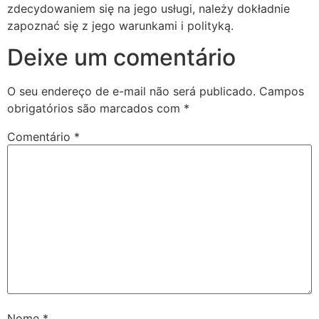
zdecydowaniem się na jego usługi, należy dokładnie
zapoznać się z jego warunkami i polityką.
Deixe um comentário
O seu endereço de e-mail não será publicado.
Campos
obrigatórios são marcados com
*
Comentário
*
Nome
*