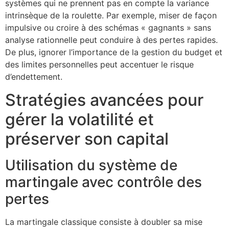
systèmes qui ne prennent pas en compte la variance
intrinsèque de la roulette. Par exemple, miser de façon
impulsive ou croire à des schémas « gagnants » sans
analyse rationnelle peut conduire à des pertes rapides.
De plus, ignorer l’importance de la gestion du budget et
des limites personnelles peut accentuer le risque
d’endettement.
Stratégies avancées pour
gérer la volatilité et
préserver son capital
Utilisation du système de
martingale avec contrôle des
pertes
La martingale classique consiste à doubler sa mise