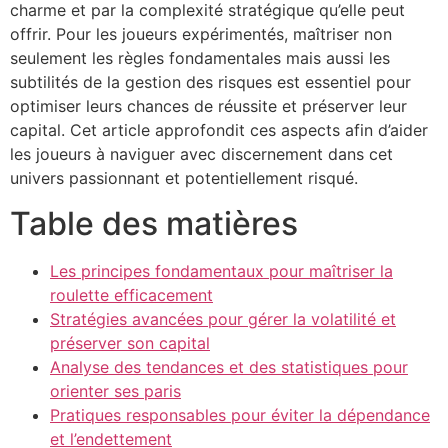
charme et par la complexité stratégique qu’elle peut
offrir. Pour les joueurs expérimentés, maîtriser non
seulement les règles fondamentales mais aussi les
subtilités de la gestion des risques est essentiel pour
optimiser leurs chances de réussite et préserver leur
capital. Cet article approfondit ces aspects afin d’aider
les joueurs à naviguer avec discernement dans cet
univers passionnant et potentiellement risqué.
Table des matières
Les principes fondamentaux pour maîtriser la
roulette efficacement
Stratégies avancées pour gérer la volatilité et
préserver son capital
Analyse des tendances et des statistiques pour
orienter ses paris
Pratiques responsables pour éviter la dépendance
et l’endettement