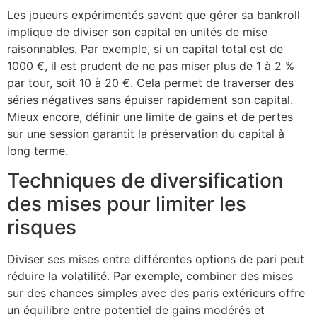
Les joueurs expérimentés savent que gérer sa bankroll
implique de diviser son capital en unités de mise
raisonnables. Par exemple, si un capital total est de
1000 €, il est prudent de ne pas miser plus de 1 à 2 %
par tour, soit 10 à 20 €. Cela permet de traverser des
séries négatives sans épuiser rapidement son capital.
Mieux encore, définir une limite de gains et de pertes
sur une session garantit la préservation du capital à
long terme.
Techniques de diversification
des mises pour limiter les
risques
Diviser ses mises entre différentes options de pari peut
réduire la volatilité. Par exemple, combiner des mises
sur des chances simples avec des paris extérieurs offre
un équilibre entre potentiel de gains modérés et