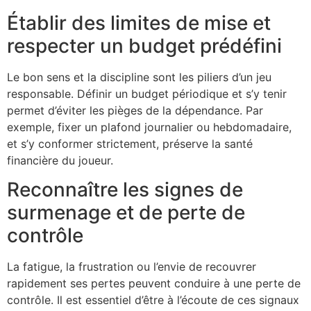
Établir des limites de mise et
respecter un budget prédéfini
Le bon sens et la discipline sont les piliers d’un jeu
responsable. Définir un budget périodique et s’y tenir
permet d’éviter les pièges de la dépendance. Par
exemple, fixer un plafond journalier ou hebdomadaire,
et s’y conformer strictement, préserve la santé
financière du joueur.
Reconnaître les signes de
surmenage et de perte de
contrôle
La fatigue, la frustration ou l’envie de recouvrer
rapidement ses pertes peuvent conduire à une perte de
contrôle. Il est essentiel d’être à l’écoute de ces signaux