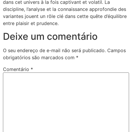
dans cet univers à la fois captivant et volatil. La
discipline, l’analyse et la connaissance approfondie des
variantes jouent un rôle clé dans cette quête d’équilibre
entre plaisir et prudence.
Deixe um comentário
O seu endereço de e-mail não será publicado.
Campos
obrigatórios são marcados com
*
Comentário
*