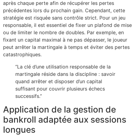
après chaque perte afin de récupérer les pertes
précédentes lors du prochain gain. Cependant, cette
stratégie est risquée sans contrôle strict. Pour un jeu
responsable, il est essentiel de fixer un plafond de mise
ou de limiter le nombre de doubles. Par exemple, en
fixant un capital maximal à ne pas dépasser, le joueur
peut arrêter la martingale à temps et éviter des pertes
catastrophiques.
“La clé d’une utilisation responsable de la
martingale réside dans la discipline : savoir
quand arrêter et disposer d’un capital
suffisant pour couvrir plusieurs échecs
successifs.”
Application de la gestion de
bankroll adaptée aux sessions
longues