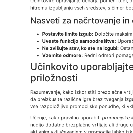
Učinkovito upravljanje denarja pomeni tudi, d
hitremu izgubljanju vseh sredstev, s čimer bos
Nasveti za načrtovanje in
Postavite limite izgub:
Določite maksimal
Uveste funkcijo samoodrešitve:
Uporabi
Ne zvišujte stav, ko ste na izgubi:
Ostani
Vzemite odmore:
Redni odmori pomagajo 
Učinkovito uporabljajt
priložnosti
Razumevanje, kako izkoristiti brezplačne vrtl
da preizkusite različne igre brez tveganja izg
vse razpoložljive promocijske ponudbe, ki vkl
Učenje, kako pravilno uporabiti
promocijske 
nudijo dodatne brezplačne vrtljaje ali druge 
aktivnim vključevanjem v promocije lahko izko