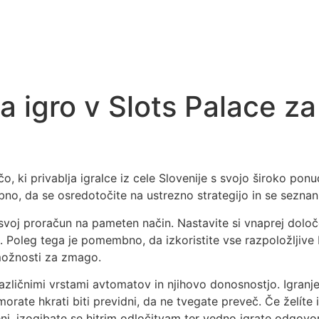
za igro v Slots Palace z
rečo, ki privablja igralce iz cele Slovenije s svojo široko p
 da se osredotočite na ustrezno strategijo in se seznanite
i svoj proračun na pameten način. Nastavite si vnaprej dolo
o. Poleg tega je pomembno, da izkoristite vse razpoložljive 
 možnosti za zmago.
azličnimi vrstami avtomatov in njihovo donosnostjo. Igranje n
rate hkrati biti previdni, da ne tvegate preveč. Če želíte i
i, izogibate se hitrim odločitvam ter vedno igrate odgovo