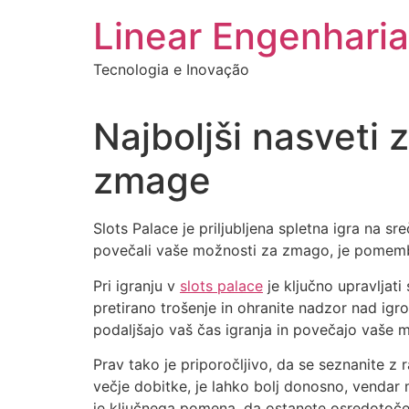
Ir
Linear Engenharia
para
o
Tecnologia e Inovação
conteúdo
Najboljši nasveti 
zmage
Slots Palace je priljubljena spletna igra na s
povečali vaše možnosti za zmago, je pomembno,
Pri igranju v
slots palace
je ključno upravljat
pretirano trošenje in ohranite nadzor nad igr
podaljšajo vaš čas igranja in povečajo vaše
Prav tako je priporočljivo, da se seznanite z r
večje dobitke, je lahko bolj donosno, vendar mo
je ključnega pomena, da ostanete osredotočen