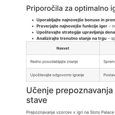
Priporočila za optimalno i
Uporabljajte najnovejše bonuse in pro
Preverjajte najnovejše funkcije iger
– n
Upoštevajte strategije upravljanja dena
Analizirajte trenutno stanje na trgu
– sp
Nasvet
Redno posodabljajte znanje
Spreml
Upoštevajte odgovorno igranje
Postavi
Učenje prepoznavanja v
stave
Prepoznavanje vzorcev v igri na Slots Pala