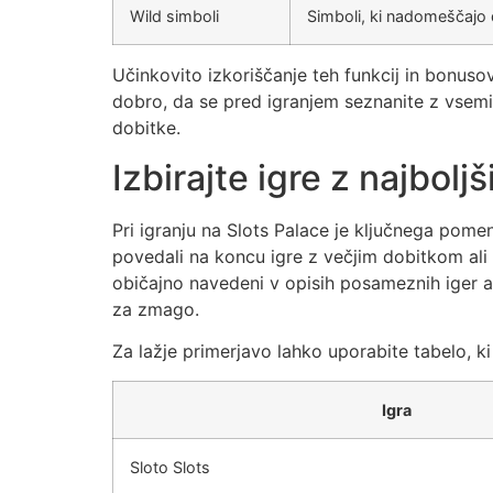
Wild simboli
Simboli, ki nadomeščajo
Učinkovito izkoriščanje teh funkcij in bonus
dobro, da se pred igranjem seznanite z vsemi
dobitke.
Izbirajte igre z najbol
Pri igranju na Slots Palace je ključnega pomen
povedali na koncu igre z večjim dobitkom ali v
običajno navedeni v opisih posameznih iger al
za zmago.
Za lažje primerjavo lahko uporabite tabelo, ki 
Igra
Sloto Slots