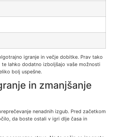
olgotrajno igranje in večje dobitke. Prav tako
aj te lahko dodatno izboljšajo vaše možnosti
eliko bolj uspešne.
igranje in zmanjšanje
n preprečevanje nenadnih izgub. Pred začetkom
lo, da boste ostali v igri dlje časa in