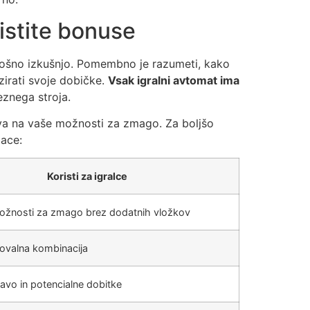
ristite bonuse
splošno izkušnjo. Pomembno je razumeti, kako
izirati svoje dobičke.
Vsak igralni avtomat ima
eznega stroja.
iva na vaše možnosti za zmago. Za boljšo
lace:
Koristi za igralce
ožnosti za zmago brez dodatnih vložkov
ovalna kombinacija
vo in potencialne dobitke