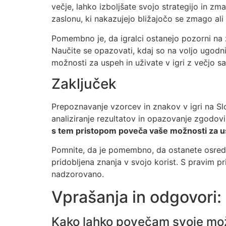
večje, lahko izboljšate svojo strategijo in z
zaslonu, ki nakazujejo bližajočo se zmago ali 
Pomembno je, da igralci ostanejo pozorni na zn
Naučite se opazovati, kdaj so na voljo ugodni
možnosti za uspeh in uživate v igri z večjo s
Zaključek
Prepoznavanje vzorcev in znakov v igri na S
analiziranje rezultatov in opazovanje zgodov
s tem pristopom poveča vaše možnosti za usp
Pomnite, da je pomembno, da ostanete osredotoč
pridobljena znanja v svojo korist. S pravim 
nadzorovano.
Vprašanja in odgovori:
Kako lahko povečam svoje mož