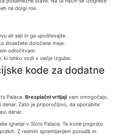
e za posamezne stave. Na ta način se izognete
peh na dolgi rok.
u ali seji in ga upoštevajte.
 ko dosežete določene meje.
nim odločitvam.
 ki lahko vodi v večje izgube.
cijske kode za dodatne
ots Palace.
Brezplačni vrtljaji
vam omogočajo,
 denar. Zato je priporočljivo, da uporabite
avi denar.
aše igranje v Slots Palace. Te kode pogosto
dogodkih. Z rednim spremljanjem ponudb in