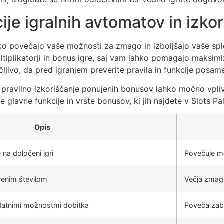
je igralnih avtomatov in izko
 lahko povečajo vaše možnosti za zmago in izboljšajo vaše 
 multiplikatorji in bonus igre, saj vam lahko pomagajo maksim
očljivo, da pred igranjem preverite pravila in funkcije posam
n pravilno izkoriščanje ponujenih bonusov lahko močno vpl
e glavne funkcije in vrste bonusov, ki jih najdete v Slots Pa
Opis
na določeni igri
Povečuje m
enim številom
Večja zmag
odatnimi možnostmi dobitka
Poveča zaba