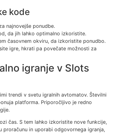
ske kode
 za najnovejše ponudbe.
, da jih lahko optimalno izkoristite.
nem časovnem okviru, da izkoristite ponudbo.
te igre, hkrati pa povečate možnosti za
alno igranje v Slots
i trendi v svetu igralnih avtomatov. Številni
 ponuja platforma. Priporočljivo je redno
gije.
zi čas. S tem lahko izkoristite nove funkcije,
u proračunu in uporabi odgovornega igranja,