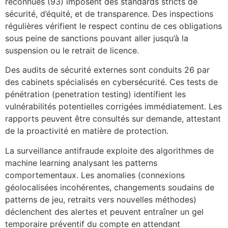
reconnues (93) imposent des standards stricts de
sécurité, d’équité, et de transparence. Des inspections
régulières vérifient le respect continu de ces obligations
sous peine de sanctions pouvant aller jusqu’à la
suspension ou le retrait de licence.
Des audits de sécurité externes sont conduits 26 par
des cabinets spécialisés en cybersécurité. Ces tests de
pénétration (penetration testing) identifient les
vulnérabilités potentielles corrigées immédiatement. Les
rapports peuvent être consultés sur demande, attestant
de la proactivité en matière de protection.
La surveillance antifraude exploite des algorithmes de
machine learning analysant les patterns
comportementaux. Les anomalies (connexions
géolocalisées incohérentes, changements soudains de
patterns de jeu, retraits vers nouvelles méthodes)
déclenchent des alertes et peuvent entraîner un gel
temporaire préventif du compte en attendant