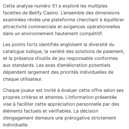
Cette analyse numéro 51 a exploré les multiples
facettes de Betify Casino. L’ensemble des dimensions
examinées révèle une plateforme cherchant à équilibrer
attractivité commerciale et exigences opérationnelles
dans un environnement hautement compétitif.
Les points forts identifiés englobent la diversité du
catalogue ludique, la variété des solutions de paiement,
et la présence d’outils de jeu responsable conformes
aux standards. Les axes d’amélioration potentiels
dépendent largement des priorités individuelles de
chaque utilisateur.
Chaque joueur est invité à évaluer cette offre selon ses
propres critères et attentes. L’information présentée
vise à faciliter cette appréciation personnelle par des
éléments factuels et vérifiables. La décision
d’engagement demeure une prérogative strictement
individuelle.