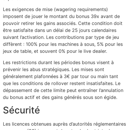
Les exigences de mise (wagering requirements)
imposent de jouer le montant du bonus 39x avant de
pouvoir retirer les gains associés. Cette condition doit
être satisfaite dans un délai de 25 jours calendaires
suivant l’activation. Les contributions par type de jeu
diffèrent : 100% pour les machines à sous, 5% pour les
jeux de table, et souvent 0% pour le live dealer.
Les restrictions durant les périodes bonus visent à
prévenir les abus stratégiques. Les mises sont
généralement plafonnées à 3€ par tour ou main tant
que les conditions de rollover restent insatisfaites. Le
dépassement de cette limite peut entraîner l’annulation
du bonus actif et des gains générés sous son égide.
Sécurité
Les licences obtenues auprès d’autorités réglementaires