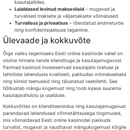
kasutajaliides.
Laialdased levinud makseviisid
– mugavad ja
turvalised maksete ja väljamaksete võimalused.
Turvalisus ja privaatsus
– tõendatud andmeturbe
ning konfidentsiaalsuse tagamine.
Ülevaade ja kokkuvõte
Õige valiku tegemiseks Eesti online kasiinode vahel on
oluline hinnata nende kliendituge ja kasutajamugavust.
Parimad kasiinod investeerivad kasutajate toetuse ja
tehniliste lahenduste kvaliteeti, pakkudes mitmekeelseid
ning kiireid teenuseid ning täiustatud veebilehti. See
hõlbustab mängu kogemust ning toob kaasa suurema
kasutajarahulolu ja usalduse.
Kokkuvõttes on klienditeenindus ning kasutajamugavust
parandavad lahendused võtmetähtsusega tingimused,
mis võimaldavad Eesti online kasiinodel pakkuda
turvalist, mugavat ja nauditavat mängukogemust kõigile