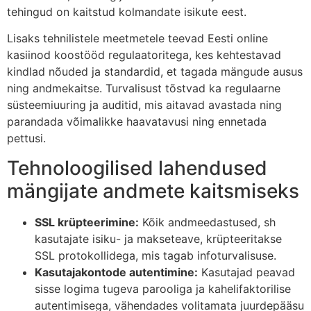
tehingud on kaitstud kolmandate isikute eest.
Lisaks tehnilistele meetmetele teevad Eesti online
kasiinod koostööd regulaatoritega, kes kehtestavad
kindlad nõuded ja standardid, et tagada mängude ausus
ning andmekaitse. Turvalisust tõstvad ka regulaarne
süsteemiuuring ja auditid, mis aitavad avastada ning
parandada võimalikke haavatavusi ning ennetada
pettusi.
Tehnoloogilised lahendused
mängijate andmete kaitsmiseks
SSL krüpteerimine:
Kõik andmeedastused, sh
kasutajate isiku- ja makseteave, krüpteeritakse
SSL protokollidega, mis tagab infoturvalisuse.
Kasutajakontode autentimine:
Kasutajad peavad
sisse logima tugeva parooliga ja kahelifaktorilise
autentimisega, vähendades volitamata juurdepääsu