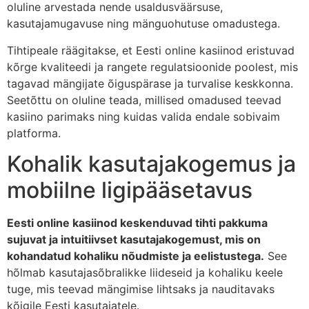
oluline arvestada nende usaldusväärsuse,
kasutajamugavuse ning mänguohutuse omadustega.
Tihtipeale räägitakse, et Eesti online kasiinod eristuvad
kõrge kvaliteedi ja rangete regulatsioonide poolest, mis
tagavad mängijate õiguspärase ja turvalise keskkonna.
Seetõttu on oluline teada, millised omadused teevad
kasiino parimaks ning kuidas valida endale sobivaim
platforma.
Kohalik kasutajakogemus ja
mobiilne ligipääsetavus
Eesti online kasiinod keskenduvad tihti pakkuma
sujuvat ja intuitiivset kasutajakogemust, mis on
kohandatud kohaliku nõudmiste ja eelistustega.
See
hõlmab kasutajasõbralikke liideseid ja kohaliku keele
tuge, mis teevad mängimise lihtsaks ja nauditavaks
kõigile Eesti kasutajatele.