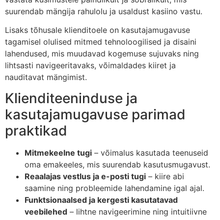
suurendab mängija rahulolu ja usaldust kasiino vastu.
Lisaks tõhusale klienditoele on kasutajamugavuse
tagamisel olulised mitmed tehnoloogilised ja disaini
lahendused, mis muudavad kogemuse sujuvaks ning
lihtsasti navigeeritavaks, võimaldades kiiret ja
nauditavat mängimist.
Klienditeeninduse ja
kasutajamugavuse parimad
praktikad
Mitmekeelne tugi
– võimalus kasutada teenuseid
oma emakeeles, mis suurendab kasutusmugavust.
Reaalajas vestlus ja e-posti tugi
– kiire abi
saamine ning probleemide lahendamine igal ajal.
Funktsionaalsed ja kergesti kasutatavad
veebilehed
– lihtne navigeerimine ning intuitiivne