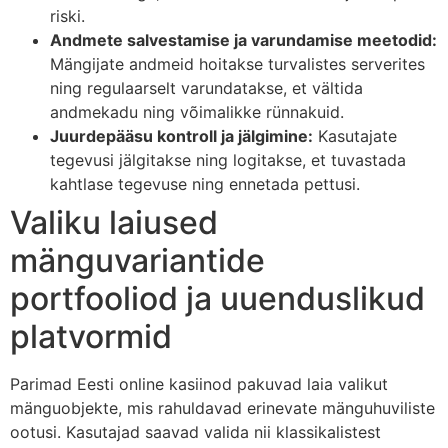
riski.
Andmete salvestamise ja varundamise meetodid:
Mängijate andmeid hoitakse turvalistes serverites
ning regulaarselt varundatakse, et vältida
andmekadu ning võimalikke rünnakuid.
Juurdepääsu kontroll ja jälgimine:
Kasutajate
tegevusi jälgitakse ning logitakse, et tuvastada
kahtlase tegevuse ning ennetada pettusi.
Valiku laiused
mänguvariantide
portfooliod ja uuenduslikud
platvormid
Parimad Eesti online kasiinod pakuvad laia valikut
mänguobjekte, mis rahuldavad erinevate mänguhuviliste
ootusi. Kasutajad saavad valida nii klassikalistest