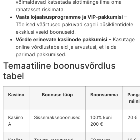
võimaldavad katsetada slotimänge ilma oma
rahatasset riskimata.
Vaata lojaalsusprogramme ja VIP-pakkumisi
–
Tõelised väärtused pakuvad sageli püsiklientidele
eksklusiivseid boonuseid.
Võrdle erinevate kasiinode pakkumisi
– Kasutage
online võrdlustabeleid ja arvustusi, et leida
parimad pakkumised.
Temaatiline boonusvõrdlus
tabel
Kasiino
Boonuse tüüp
Boonsumma
Pang
miin
Kasiino
Sissemakseboonused
100% kuni
20 €
A
200 €