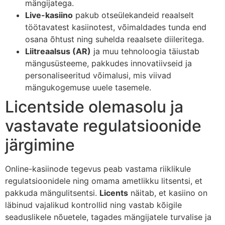
mängijatega.
Live-kasiino
pakub otseülekandeid reaalselt
töötavatest kasiinotest, võimaldades tunda end
osana õhtust ning suhelda reaalsete diileritega.
Liitreaalsus (AR)
ja muu tehnoloogia täiustab
mängusüsteeme, pakkudes innovatiivseid ja
personaliseeritud võimalusi, mis viivad
mängukogemuse uuele tasemele.
Licentside olemasolu ja
vastavate regulatsioonide
järgimine
Online-kasiinode tegevus peab vastama riiklikule
regulatsioonidele ning omama ametlikku litsentsi, et
pakkuda mängulitsentsi.
Licents
näitab, et kasiino on
läbinud vajalikud kontrollid ning vastab kõigile
seaduslikele nõuetele, tagades mängijatele turvalise ja