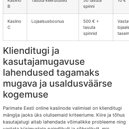
Kasiino
Tasuta keerutused
50 tasuta
10 €
B
spinni
Kasiino
Lojaalsusboonus
500 € +
Vasta
C
tasuta
lojaal
spinnid
tasem
Klienditugi ja
kasutajamugavuse
lahendused tagamaks
mugava ja usaldusväärse
kogemuse
Parimate Eesti online kasiinode valimisel on klienditugi
mängija jaoks üks olulisemaid kriteeriume. Kiire ja tõhus
kasutajatugi aitab lahendada võimalikke probleeme ning
vastata küsimustele paindlikult ja sõbralikult, mis