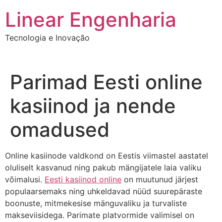
Ir
Linear Engenharia
para
o
Tecnologia e Inovação
conteúdo
Parimad Eesti online
kasiinod ja nende
omadused
Online kasiinode valdkond on Eestis viimastel aastatel
oluliselt kasvanud ning pakub mängijatele laia valiku
võimalusi.
Eesti kasiinod online
on muutunud järjest
populaarsemaks ning uhkeldavad nüüd suurepäraste
boonuste, mitmekesise mänguvaliku ja turvaliste
makseviisidega. Parimate platvormide valimisel on