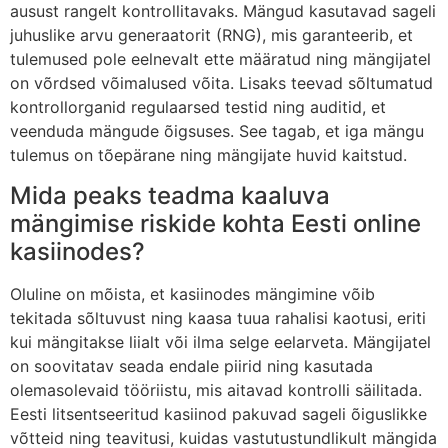
ausust rangelt kontrollitavaks. Mängud kasutavad sageli
juhuslike arvu generaatorit (RNG), mis garanteerib, et
tulemused pole eelnevalt ette määratud ning mängijatel
on võrdsed võimalused võita. Lisaks teevad sõltumatud
kontrollorganid regulaarsed testid ning auditid, et
veenduda mängude õigsuses. See tagab, et iga mängu
tulemus on tõepärane ning mängijate huvid kaitstud.
Mida peaks teadma kaaluva
mängimise riskide kohta Eesti online
kasiinodes?
Oluline on mõista, et kasiinodes mängimine võib
tekitada sõltuvust ning kaasa tuua rahalisi kaotusi, eriti
kui mängitakse liialt või ilma selge eelarveta. Mängijatel
on soovitatav seada endale piirid ning kasutada
olemasolevaid tööriistu, mis aitavad kontrolli säilitada.
Eesti litsentseeritud kasiinod pakuvad sageli õiguslikke
võtteid ning teavitusi, kuidas vastutustundlikult mängida