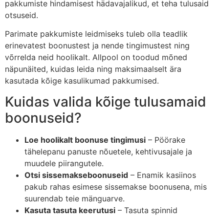
pakkumiste hindamisest hädavajalikud, et teha tulusaid
otsuseid.
Parimate pakkumiste leidmiseks tuleb olla teadlik
erinevatest boonustest ja nende tingimustest ning
võrrelda neid hoolikalt. Allpool on toodud mõned
näpunäited, kuidas leida ning maksimaalselt ära
kasutada kõige kasulikumad pakkumised.
Kuidas valida kõige tulusamaid
boonuseid?
Loe hoolikalt boonuse tingimusi
– Pöörake
tähelepanu panuste nõuetele, kehtivusajale ja
muudele piirangutele.
Otsi sissemakseboonuseid
– Enamik kasiinos
pakub rahas esimese sissemakse boonusena, mis
suurendab teie mänguarve.
Kasuta tasuta keerutusi
– Tasuta spinnid