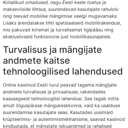
Kohalikud omadused, nagu Eesti keele toetus ja
makseviiside lihtsus, suurendavad kasutajate rahulolu
ning teevad mobiilse mängimise veelgi mugavamaks.
Lisaks arendatakse tihti spetsiaalseid mobiilirakendusi,
mis pakuvad kiiremat ja turvalisemat ligipääsu ning
eksklusiivseid funktsioone just mobiilikasutajatele.
Turvalisus ja mängijate
andmete kaitse
tehnoloogilised lahendused
Online kasiinod Eesti turul peavad tagama mängijate
andmete turvalisuse ja privaatsuse, rakendades
kaasaegseid tehnoloogilisi lahendusi. See tagab mitte
ainult õiguspärase mängukeskkonna, vaid ka usalduse
suurendamise kasutajate seas. Kasutades uusimaid
krüpteerimis- ja autentimismehhanisme, saavad kasiinod
kindlustada, et mängijate isikuandmed ja rahalised