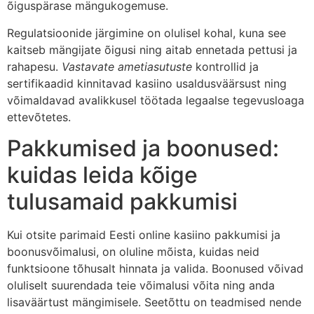
õiguspärase mängukogemuse.
Regulatsioonide järgimine on olulisel kohal, kuna see
kaitseb mängijate õigusi ning aitab ennetada pettusi ja
rahapesu.
Vastavate ametiasutuste
kontrollid ja
sertifikaadid kinnitavad kasiino usaldusväärsust ning
võimaldavad avalikkusel töötada legaalse tegevusloaga
ettevõtetes.
Pakkumised ja boonused:
kuidas leida kõige
tulusamaid pakkumisi
Kui otsite parimaid Eesti online kasiino pakkumisi ja
boonusvõimalusi, on oluline mõista, kuidas neid
funktsioone tõhusalt hinnata ja valida. Boonused võivad
oluliselt suurendada teie võimalusi võita ning anda
lisaväärtust mängimisele. Seetõttu on teadmised nende