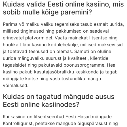
Kuidas valida Eesti online kasiino, mis
sobib mulle kõige paremini?
Parima võimaliku valiku tegemiseks tasub esmalt uurida,
millised tingimused ning pakkumised on saadaval
erinevatel platvormidel. Vaata mainekat litsentse ning
hoolikalt läbi kasiino kodulehekülje, millised makseviisid
ja toetavad teenused on olemas. Samuti on oluline
uurida mänguvaliku suurust ja kvaliteeti, klientide
tagasisidet ning pakutavaid boonusprogramme. Hea
kasiino pakub kasutajasõbralikku keskkonda ja tagab
mängijate kaitse ning vastutustundliku mängu
võimalused.
Kuidas on tagatud mängude ausus
Eesti online kasiinodes?
Kui kasiino on litsentseeritud Eesti Hasartmängude
Kontrolligurist, peetakse mängude õiguspärasust ning