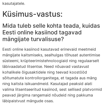
kasutajatele.
Küsimus-vastus:
Mida tuleb selle kohta teada, kuidas
Eesti online kasiinod tagavad
mängijate turvalisuse?
Eesti online kasiinod kasutavad erinevaid meetmeid
mängijate kaitsmiseks, sealhulgas tõhusat autentimise
süsteemi, krüpteerimistehnoloogiaid ning regulaarselt
läbivaadatud litsentse. Need nõuavad vastavust
kohalikele õigusaktidele ning teevad koostööd
sõltumatute kontrollorganitega, et tagada aus mäng
ning kaitsta isikuandmeid. Kasutajad peaksid alati
valima litsentseeritud kasiinod, sest sellised platvormid
peavad järgima rangemaid nõudeid ning pakkuma
läbipaistvust mängude osas.