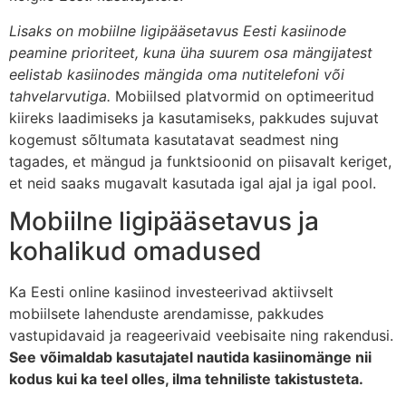
Lisaks on mobiilne ligipääsetavus Eesti kasiinode
peamine prioriteet, kuna üha suurem osa mängijatest
eelistab kasiinodes mängida oma nutitelefoni või
tahvelarvutiga.
Mobiilsed platvormid on optimeeritud
kiireks laadimiseks ja kasutamiseks, pakkudes sujuvat
kogemust sõltumata kasutatavat seadmest ning
tagades, et mängud ja funktsioonid on piisavalt keriget,
et neid saaks mugavalt kasutada igal ajal ja igal pool.
Mobiilne ligipääsetavus ja
kohalikud omadused
Ka Eesti online kasiinod investeerivad aktiivselt
mobiilsete lahenduste arendamisse, pakkudes
vastupidavaid ja reageerivaid veebisaite ning rakendusi.
See võimaldab kasutajatel nautida kasiinomänge nii
kodus kui ka teel olles, ilma tehniliste takistusteta.