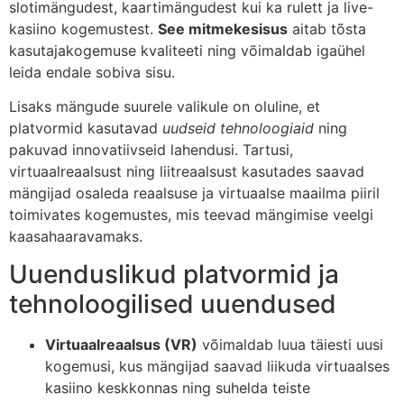
slotimängudest, kaartimängudest kui ka rulett ja live-
kasiino kogemustest.
See mitmekesisus
aitab tõsta
kasutajakogemuse kvaliteeti ning võimaldab igaühel
leida endale sobiva sisu.
Lisaks mängude suurele valikule on oluline, et
platvormid kasutavad
uudseid tehnoloogiaid
ning
pakuvad innovatiivseid lahendusi. Tartusi,
virtuaalreaalsust ning liitreaalsust kasutades saavad
mängijad osaleda reaalsuse ja virtuaalse maailma piiril
toimivates kogemustes, mis teevad mängimise veelgi
kaasahaaravamaks.
Uuenduslikud platvormid ja
tehnoloogilised uuendused
Virtuaalreaalsus (VR)
võimaldab luua täiesti uusi
kogemusi, kus mängijad saavad liikuda virtuaalses
kasiino keskkonnas ning suhelda teiste