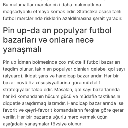
Bu məlumatlar mərclərinizi daha məlumatlı və
məqsədyönlü etməyə kömək edir. Statistika əsaslı təhlil
futbol mərclərində risklərin azaldılmasına şərait yaradır.
Pin up-da ən populyar futbol
bazarları və onlara necə
yanaşmalı
Pin up İdman bölməsində çox müxtəlif futbol bazarları
təqdim olunur, lakin ən populyar olanları qələbə, qol sayı
(alyuard), ikiqat şans və handicap bazarlarıdır. Hər bir
bazar növü öz xüsusiyyətlərinə görə müxtəlif
strategiyalar tələb edir. Məsələn, qol sayı bazarlarında
hər iki komandanın hücum gücü və müdafiə taktikasını
diqqətlə araşdırmaq lazımdır. Handicap bazarlarında isə
favorit və qeyri-favorit komandaların fərqinə görə qərar
verilir. Hər bir bazarda uğurlu mərc vermək üçün
aşağıdakı yanaşmalar tövsiyə olunur: