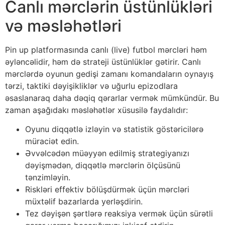
Canlı mərclərin üstünlükləri
və məsləhətləri
Pin up platformasında canlı (live) futbol mərcləri həm
əyləncəlidir, həm də strateji üstünlüklər gətirir. Canlı
mərclərdə oyunun gedişi zamanı komandaların oynayış
tərzi, taktiki dəyişikliklər və uğurlu epizodlara
əsaslanaraq daha dəqiq qərarlar vermək mümkündür. Bu
zaman aşağıdakı məsləhətlər xüsusilə faydalıdır:
Oyunu diqqətlə izləyin və statistik göstəricilərə
müraciət edin.
Əvvəlcədən müəyyən edilmiş strategiyanızı
dəyişmədən, diqqətlə mərclərin ölçüsünü
tənzimləyin.
Riskləri effektiv bölüşdürmək üçün mərcləri
müxtəlif bazarlarda yerləşdirin.
Tez dəyişən şərtlərə reaksiya vermək üçün sürətli