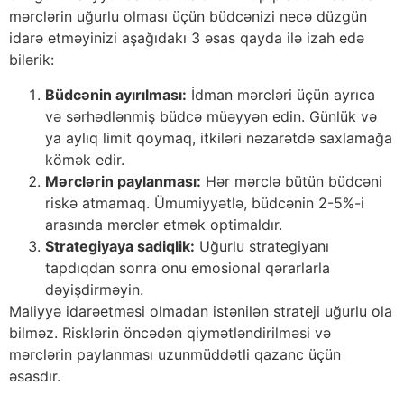
mərclərin uğurlu olması üçün büdcənizi necə düzgün
idarə etməyinizi aşağıdakı 3 əsas qayda ilə izah edə
bilərik:
Büdcənin ayırılması:
İdman mərcləri üçün ayrıca
və sərhədlənmiş büdcə müəyyən edin. Günlük və
ya aylıq limit qoymaq, itkiləri nəzarətdə saxlamağa
kömək edir.
Mərclərin paylanması:
Hər mərclə bütün büdcəni
riskə atmamaq. Ümumiyyətlə, büdcənin 2-5%-i
arasında mərclər etmək optimaldır.
Strategiyaya sadiqlik:
Uğurlu strategiyanı
tapdıqdan sonra onu emosional qərarlarla
dəyişdirməyin.
Maliyyə idarəetməsi olmadan istənilən strateji uğurlu ola
bilməz. Risklərin öncədən qiymətləndirilməsi və
mərclərin paylanması uzunmüddətli qazanc üçün
əsasdır.