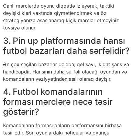
Canlı mərclərdə oyunu diqqətlə izləyərək, taktiki
dəyişiklikləri vaxtında qiymətləndirmək və öz
strategiyanıza əsaslanaraq kiçik mərclər etməyiniz
tövsiyə olunur.
3. Pin up platformasında hansı
futbol bazarları daha sərfəlidir?
Ən çox seçilən bazarlar qələbə, qol sayı, ikiqat şans və
handicapdir. Hansının daha sərfəli olacağı oyundan və
komandaların vəziyyətindən asılı olaraq dəyişir.
4. Futbol komandalarının
forması mərclərə necə təsir
göstərir?
Komandaların forması onların performansını birbaşa
təsir edir. Son oyunlardakı nəticələr və oyunçu