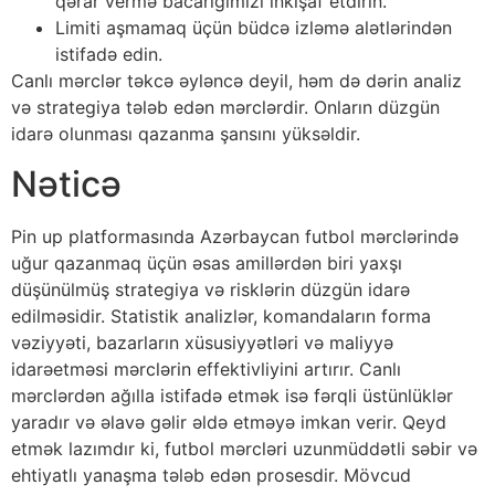
qərar vermə bacarığımızı inkişaf etdirin.
Limiti aşmamaq üçün büdcə izləmə alətlərindən
istifadə edin.
Canlı mərclər təkcə əyləncə deyil, həm də dərin analiz
və strategiya tələb edən mərclərdir. Onların düzgün
idarə olunması qazanma şansını yüksəldir.
Nəticə
Pin up platformasında Azərbaycan futbol mərclərində
uğur qazanmaq üçün əsas amillərdən biri yaxşı
düşünülmüş strategiya və risklərin düzgün idarə
edilməsidir. Statistik analizlər, komandaların forma
vəziyyəti, bazarların xüsusiyyətləri və maliyyə
idarəetməsi mərclərin effektivliyini artırır. Canlı
mərclərdən ağılla istifadə etmək isə fərqli üstünlüklər
yaradır və əlavə gəlir əldə etməyə imkan verir. Qeyd
etmək lazımdır ki, futbol mərcləri uzunmüddətli səbir və
ehtiyatlı yanaşma tələb edən prosesdir. Mövcud