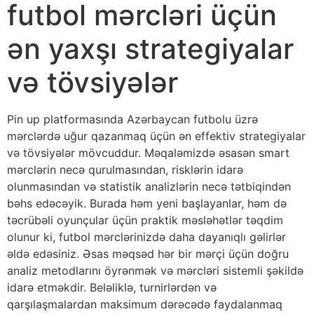
futbol mərcləri üçün
ən yaxşı strategiyalar
və tövsiyələr
Pin up platformasında Azərbaycan futbolu üzrə
mərclərdə uğur qazanmaq üçün ən effektiv strategiyalar
və tövsiyələr mövcuddur. Məqaləmizdə əsasən smart
mərclərin necə qurulmasından, risklərin idarə
olunmasından və statistik analizlərin necə tətbiqindən
bəhs edəcəyik. Burada həm yeni başlayanlar, həm də
təcrübəli oyunçular üçün praktik məsləhətlər təqdim
olunur ki, futbol mərclərinizdə daha dayanıqlı gəlirlər
əldə edəsiniz. Əsas məqsəd hər bir mərçi üçün doğru
analiz metodlarını öyrənmək və mərcləri sistemli şəkildə
idarə etməkdir. Beləliklə, turnirlərdən və
qarşılaşmalardan maksimum dərəcədə faydalanmaq