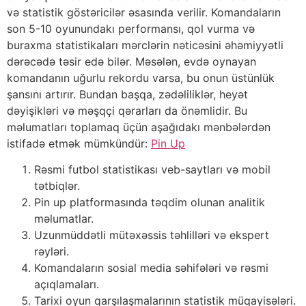
və statistik göstəricilər əsasında verilir. Komandaların
son 5-10 oyunundakı performansı, qol vurma və
buraxma statistikaları mərclərin nəticəsini əhəmiyyətli
dərəcədə təsir edə bilər. Məsələn, evdə oynayan
komandanın uğurlu rekordu varsa, bu onun üstünlük
şansını artırır. Bundan başqa, zədəliliklər, heyət
dəyişikləri və məşqçi qərarları da önəmlidir. Bu
məlumatları toplamaq üçün aşağıdakı mənbələrdən
istifadə etmək mümkündür:
Pin Up
Rəsmi futbol statistikası veb-saytları və mobil
tətbiqlər.
Pin up platformasında təqdim olunan analitik
məlumatlar.
Uzunmüddətli mütəxəssis təhlilləri və ekspert
rəyləri.
Komandaların sosial media səhifələri və rəsmi
açıqlamaları.
Tarixi oyun qarşılaşmalarının statistik müqayisələri.