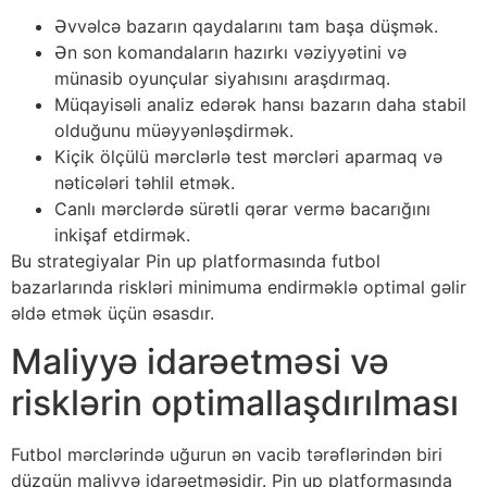
Əvvəlcə bazarın qaydalarını tam başa düşmək.
Ən son komandaların hazırkı vəziyyətini və
münasib oyunçular siyahısını araşdırmaq.
Müqayisəli analiz edərək hansı bazarın daha stabil
olduğunu müəyyənləşdirmək.
Kiçik ölçülü mərclərlə test mərcləri aparmaq və
nəticələri təhlil etmək.
Canlı mərclərdə sürətli qərar vermə bacarığını
inkişaf etdirmək.
Bu strategiyalar Pin up platformasında futbol
bazarlarında riskləri minimuma endirməklə optimal gəlir
əldə etmək üçün əsasdır.
Maliyyə idarəetməsi və
risklərin optimallaşdırılması
Futbol mərclərində uğurun ən vacib tərəflərindən biri
düzgün maliyyə idarəetməsidir. Pin up platformasında