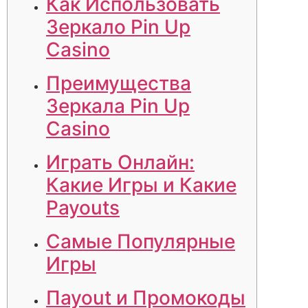
Как Использовать
Зеркало Pin Up
Casino
Преимущества
Зеркала Pin Up
Casino
Играть Онлайн:
Какие Игры и Какие
Payouts
Самые Популярные
Игры
Пayout и Промокоды