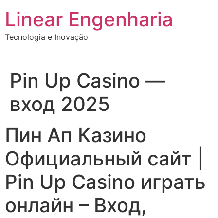
Ir
Linear Engenharia
para
o
Tecnologia e Inovação
conteúdo
Pin Up Casino —
вход 2025
Пин Ап Казино
Официальный сайт |
Pin Up Casino играть
онлайн – Вход,