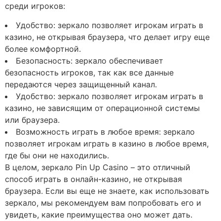
среди игроков:
Удобство: зеркало позволяет игрокам играть в
казино, не открывая браузера, что делает игру еще
более комфортной.
Безопасность: зеркало обеспечивает
безопасность игроков, так как все данные
передаются через защищенный канал.
Удобство: зеркало позволяет игрокам играть в
казино, не зависящим от операционной системы
или браузера.
Возможность играть в любое время: зеркало
позволяет игрокам играть в казино в любое время,
где бы они не находились.
В целом, зеркало Pin Up Casino – это отличный
способ играть в онлайн-казино, не открывая
браузера. Если вы еще не знаете, как использовать
зеркало, мы рекомендуем вам попробовать его и
увидеть, какие преимущества оно может дать.