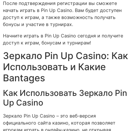
После подтверждения регистрации вы сможете
начать играть в Pin Up Casino. Вам будет доступен
доступ к играм, а также возможность получать
бонусы и участие в турнирах.
Начните играть в Pin Up Casino сегодня и получите
доступ к играм, бонусам и турнирам!
Зеркало Pin Up Casino: Как
Использовать и Какие
Вantages
Как Использовать Зеркало Pin
Up Casino
Зеркало Pin Up Casino – это веб-версия
официального сайта казино, которая позволяет
игрокам играть в онлайн-казино, не открывая