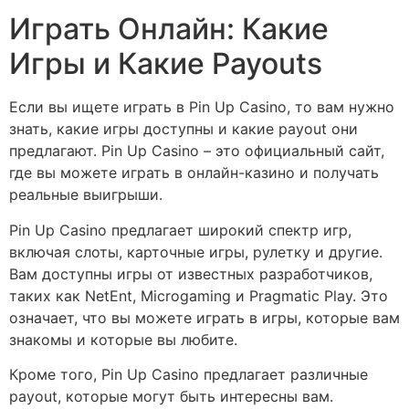
Играть Онлайн: Какие
Игры и Какие Payouts
Если вы ищете играть в Pin Up Casino, то вам нужно
знать, какие игры доступны и какие payout они
предлагают. Pin Up Casino – это официальный сайт,
где вы можете играть в онлайн-казино и получать
реальные выигрыши.
Pin Up Casino предлагает широкий спектр игр,
включая слоты, карточные игры, рулетку и другие.
Вам доступны игры от известных разработчиков,
таких как NetEnt, Microgaming и Pragmatic Play. Это
означает, что вы можете играть в игры, которые вам
знакомы и которые вы любите.
Кроме того, Pin Up Casino предлагает различные
payout, которые могут быть интересны вам.