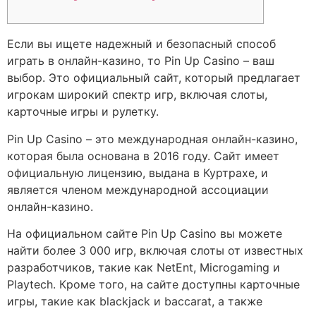
Если вы ищете надежный и безопасный способ
играть в онлайн-казино, то Pin Up Casino – ваш
выбор. Это официальный сайт, который предлагает
игрокам широкий спектр игр, включая слоты,
карточные игры и рулетку.
Pin Up Casino – это международная онлайн-казино,
которая была основана в 2016 году. Сайт имеет
официальную лицензию, выдана в Куртрахе, и
является членом международной ассоциации
онлайн-казино.
На официальном сайте Pin Up Casino вы можете
найти более 3 000 игр, включая слоты от известных
разработчиков, такие как NetEnt, Microgaming и
Playtech. Кроме того, на сайте доступны карточные
игры, такие как blackjack и baccarat, а также