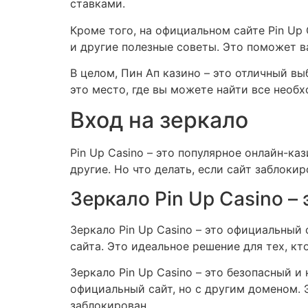
ставками.
Кроме того, на официальном сайте Pin Up
и другие полезные советы. Это поможет в
В целом, Пин Ап казино – это отличный вы
это место, где вы можете найти все необ
Вход на зеркало
Pin Up Casino – это популярное онлайн-ка
другие. Но что делать, если сайт заблокир
Зеркало Pin Up Casino – 
Зеркало Pin Up Casino – это официальный
сайта. Это идеальное решение для тех, кт
Зеркало Pin Up Casino – это безопасный и
официальный сайт, но с другим доменом. Э
заблокирован.