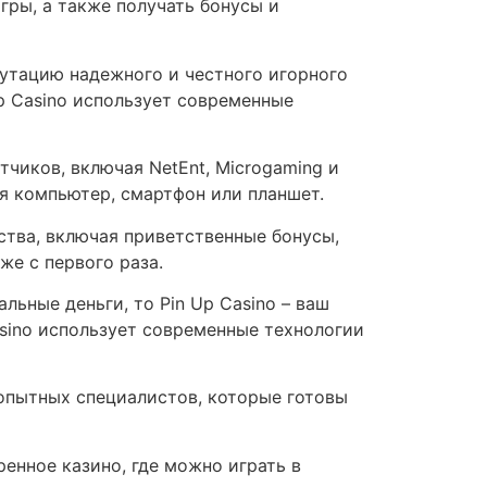
игры, а также получать бонусы и
путацию надежного и честного игорного
Up Casino использует современные
чиков, включая NetEnt, Microgaming и
ая компьютер, смартфон или планшет.
ства, включая приветственные бонусы,
же с первого раза.
льные деньги, то Pin Up Casino – ваш
asino использует современные технологии
 опытных специалистов, которые готовы
енное казино, где можно играть в