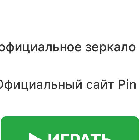
 официальное зеркало 
Официальный сайт Pin