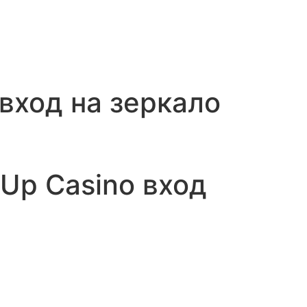
вход на зеркало
 Up Casino вход