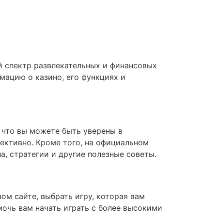
й спектр развлекательных и финансовых
рмацию о казино, его функциях и
 что вы можете быть уверены в
фективно. Кроме того, на официальном
а, стратегии и другие полезные советы.
ом сайте, выбрать игру, которая вам
мочь вам начать играть с более высокими