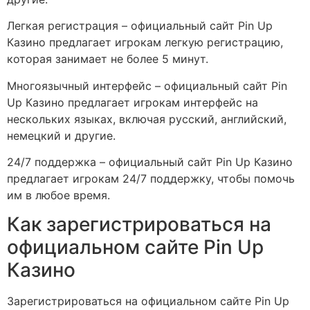
Легкая регистрация – официальный сайт Pin Up
Казино предлагает игрокам легкую регистрацию,
которая занимает не более 5 минут.
Многоязычный интерфейс – официальный сайт Pin
Up Казино предлагает игрокам интерфейс на
нескольких языках, включая русский, английский,
немецкий и другие.
24/7 поддержка – официальный сайт Pin Up Казино
предлагает игрокам 24/7 поддержку, чтобы помочь
им в любое время.
Как зарегистрироваться на
официальном сайте Pin Up
Казино
Зарегистрироваться на официальном сайте Pin Up