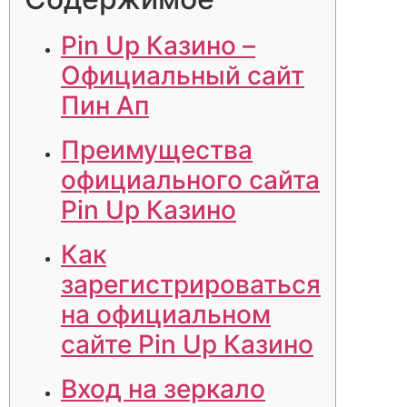
Pin Up Казино –
Официальный сайт
Пин Ап
Преимущества
официального сайта
Pin Up Казино
Как
зарегистрироваться
на официальном
сайте Pin Up Казино
Вход на зеркало