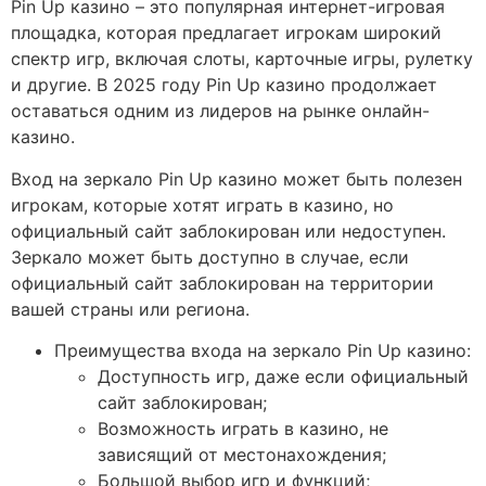
Pin Up казино – это популярная интернет-игровая
площадка, которая предлагает игрокам широкий
спектр игр, включая слоты, карточные игры, рулетку
и другие. В 2025 году Pin Up казино продолжает
оставаться одним из лидеров на рынке онлайн-
казино.
Вход на зеркало Pin Up казино может быть полезен
игрокам, которые хотят играть в казино, но
официальный сайт заблокирован или недоступен.
Зеркало может быть доступно в случае, если
официальный сайт заблокирован на территории
вашей страны или региона.
Преимущества входа на зеркало Pin Up казино:
Доступность игр, даже если официальный
сайт заблокирован;
Возможность играть в казино, не
зависящий от местонахождения;
Большой выбор игр и функций;