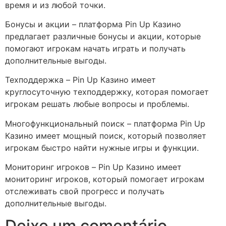
время и из любой точки.
Бонусы и акции – платформа Pin Up Казино
предлагает различные бонусы и акции, которые
помогают игрокам начать играть и получать
дополнительные выгоды.
Техподдержка – Pin Up Казино имеет
круглосуточную техподдержку, которая помогает
игрокам решать любые вопросы и проблемы.
Многофункциональный поиск – платформа Pin Up
Казино имеет мощный поиск, который позволяет
игрокам быстро найти нужные игры и функции.
Мониторинг игроков – Pin Up Казино имеет
мониторинг игроков, который помогает игрокам
отслеживать свой прогресс и получать
дополнительные выгоды.
Deixe um comentário