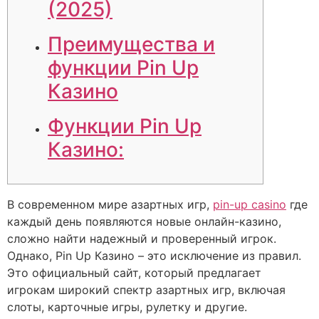
(2025)
Преимущества и
функции Pin Up
Казино
Функции Pin Up
Казино:
В современном мире азартных игр,
pin-up casino
где
каждый день появляются новые онлайн-казино,
сложно найти надежный и проверенный игрок.
Однако, Pin Up Казино – это исключение из правил.
Это официальный сайт, который предлагает
игрокам широкий спектр азартных игр, включая
слоты, карточные игры, рулетку и другие.