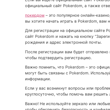
официальный сайт Pokerdom, а также отв
покердом
– это популярное онлайн-казино,
вы хотите начать играть в Pokerdom, вам
Для регистрации на официальном сайте P
сайт Pokerdom и нажать на кнопку “Зарег
рождения и адрес электронной почты.
После регистрации вам будет отправлено 
чтобы подтвердить регистрацию.
Важно помнить, что Pokerdom – это офици
могут быть связаны с Pokerdom. Использу
информации.
Если у вас возникнут вопросы или пробле
круглосуточно, чтобы помочь вам решить
Важно! Не используйте зеркало или любые
чтобы обеспечить безопасность и конфид