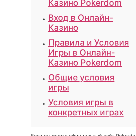
Казино Pokerdom
Вход в Онлайн-
Казино
Правила и Условия
Игры в Онлайн-
Казино Pokerdom
Общие условия
игры
Условия игры в
конкретных играх
Если вы ищете официальный сайт Pokerdom