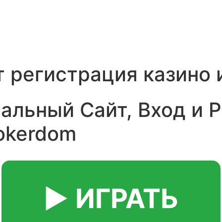
 регистрация казино 
льный Сайт, Вход и Р
okerdom
▶️ ИГРАТЬ