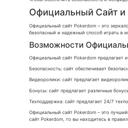
Официальный Сайт и
Официальный сайт Pokerdom – это зеркало
безопасный и надежный способ играть в и
Возможности Официальн
Официальный сайт Pokerdom предлагает и
Безопасность: сайт обеспечивает безопас
Видеоролики: сайт предлагает видеоролик
Бонусы: сайт предлагает различные бонус
Техподдержка: сайт предлагает 24/7 техп
Официальный сайт Pokerdom – это лучший
сайт Pokerdom, то вы находитесь в прави