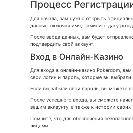
Процесс Регистрации
Для начала, вам нужно открыть официальны
данные, включая имя, фамилию, дату рожд
После ввода данных, вам будет отправлен
подтвердить свой аккаунт.
Вход в Онлайн-Казино
Для входа в онлайн-казино Pokerdom, вам 
свои логин и пароль, которые вы выбрали
Если вы забыли свой пароль, вы можете во
После успешного входа, вы сможете начать
вашим аккаунту, а также к истории своих
Помните, что для обеспечения безопаснос
лицами.