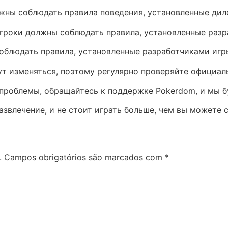
лжны соблюдать правила поведения, установленные дил
игроки должны соблюдать правила, установленные разр
соблюдать правила, установленные разработчиками игр
ут изменяться, поэтому регулярно проверяйте официал
 проблемы, обращайтесь к поддержке Pokerdom, и мы 
развлечение, и не стоит играть больше, чем вы можете 
.
Campos obrigatórios são marcados com
*