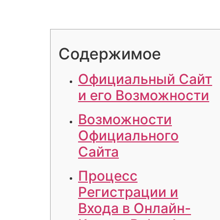
Содержимое
Официальный Сайт
и его Возможности
Возможности
Официального
Сайта
Процесс
Регистрации и
Входа в Онлайн-