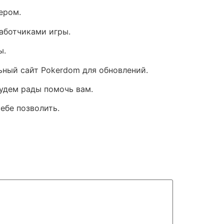
ером.
аботчиками игры.
ы.
ьный сайт Pokerdom для обновлений.
будем рады помочь вам.
себе позволить.