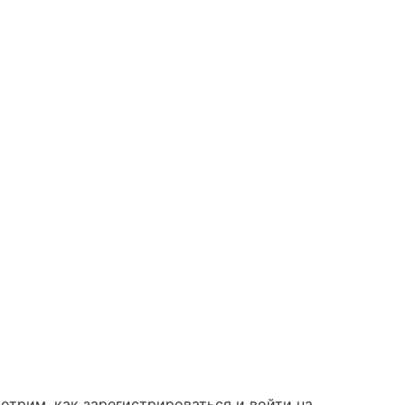
отрим, как зарегистрироваться и войти на