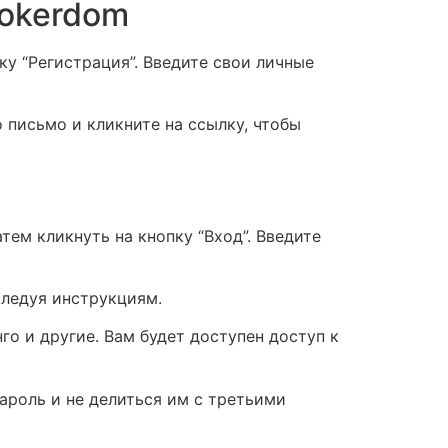
Pokerdom
ку “Регистрация”. Введите свои личные
 письмо и кликните на ссылку, чтобы
тем кликнуть на кнопку “Вход”. Введите
следуя инструкциям.
го и другие. Вам будет доступен доступ к
ароль и не делиться им с третьими