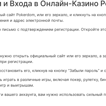
 и Входа в Онлайн-Казино 
й сайт Pokerdom, или его зеркало, и кликнуть на кноп
ения и адрес электронной почты.
о письмо с подтверждением регистрации. Откройте это
нужно открыть официальный сайт или его зеркало, а за
 при регистрации.
сстановить его, кликнув на кнопку “Забыли пароль” и 
 играть в различные игры, включая покер, рулетку, бин
 игр и выигрышам.
ти вашего аккаунта, вам нужно использовать сильный п