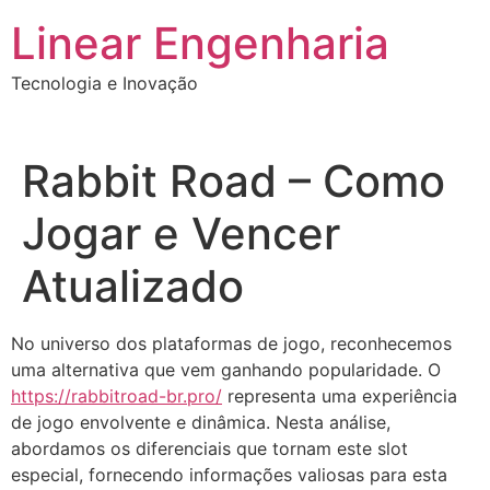
Ir
Linear Engenharia
para
o
Tecnologia e Inovação
conteúdo
Rabbit Road – Como
Jogar e Vencer
Atualizado
No universo dos plataformas de jogo, reconhecemos
uma alternativa que vem ganhando popularidade. O
https://rabbitroad-br.pro/
representa uma experiência
de jogo envolvente e dinâmica. Nesta análise,
abordamos os diferenciais que tornam este slot
especial, fornecendo informações valiosas para esta