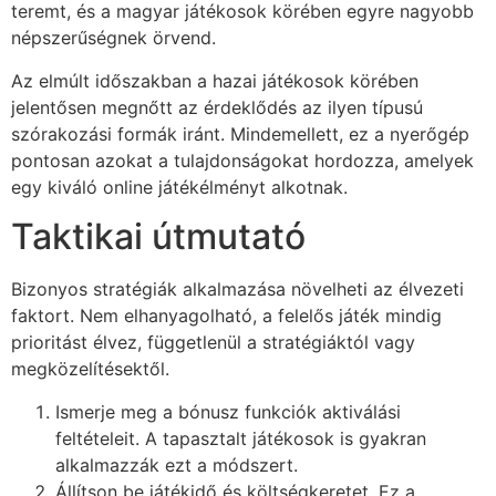
teremt, és a magyar játékosok körében egyre nagyobb
népszerűségnek örvend.
Az elmúlt időszakban a hazai játékosok körében
jelentősen megnőtt az érdeklődés az ilyen típusú
szórakozási formák iránt. Mindemellett, ez a nyerőgép
pontosan azokat a tulajdonságokat hordozza, amelyek
egy kiváló online játékélményt alkotnak.
Taktikai útmutató
Bizonyos stratégiák alkalmazása növelheti az élvezeti
faktort. Nem elhanyagolható, a felelős játék mindig
prioritást élvez, függetlenül a stratégiáktól vagy
megközelítésektől.
Ismerje meg a bónusz funkciók aktiválási
feltételeit. A tapasztalt játékosok is gyakran
alkalmazzák ezt a módszert.
Állítson be játékidő és költségkeretet. Ez a