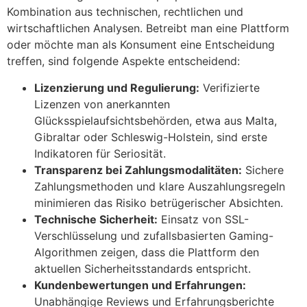
Kombination aus technischen, rechtlichen und
wirtschaftlichen Analysen. Betreibt man eine Plattform
oder möchte man als Konsument eine Entscheidung
treffen, sind folgende Aspekte entscheidend:
Lizenzierung und Regulierung:
Verifizierte
Lizenzen von anerkannten
Glücksspielaufsichtsbehörden, etwa aus Malta,
Gibraltar oder Schleswig-Holstein, sind erste
Indikatoren für Seriosität.
Transparenz bei Zahlungsmodalitäten:
Sichere
Zahlungsmethoden und klare Auszahlungsregeln
minimieren das Risiko betrügerischer Absichten.
Technische Sicherheit:
Einsatz von SSL-
Verschlüsselung und zufallsbasierten Gaming-
Algorithmen zeigen, dass die Plattform den
aktuellen Sicherheitsstandards entspricht.
Kundenbewertungen und Erfahrungen:
Unabhängige Reviews und Erfahrungsberichte