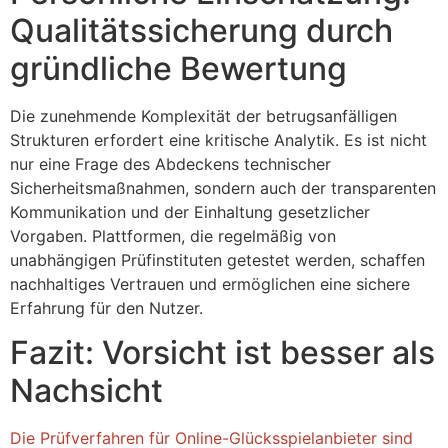
Qualitätssicherung durch
gründliche Bewertung
Die zunehmende Komplexität der betrugsanfälligen
Strukturen erfordert eine kritische Analytik. Es ist nicht
nur eine Frage des Abdeckens technischer
Sicherheitsmaßnahmen, sondern auch der transparenten
Kommunikation und der Einhaltung gesetzlicher
Vorgaben. Plattformen, die regelmäßig von
unabhängigen Prüfinstituten getestet werden, schaffen
nachhaltiges Vertrauen und ermöglichen eine sichere
Erfahrung für den Nutzer.
Fazit: Vorsicht ist besser als
Nachsicht
Die Prüfverfahren für Online-Glücksspielanbieter sind