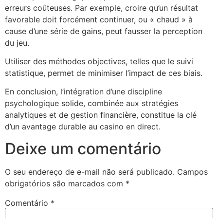
erreurs coûteuses. Par exemple, croire qu’un résultat
favorable doit forcément continuer, ou « chaud » à
cause d’une série de gains, peut fausser la perception
du jeu.
Utiliser des méthodes objectives, telles que le suivi
statistique, permet de minimiser l’impact de ces biais.
En conclusion, l’intégration d’une discipline
psychologique solide, combinée aux stratégies
analytiques et de gestion financière, constitue la clé
d’un avantage durable au casino en direct.
Deixe um comentário
O seu endereço de e-mail não será publicado.
Campos
obrigatórios são marcados com
*
Comentário
*