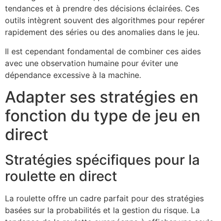
tendances et à prendre des décisions éclairées. Ces
outils intègrent souvent des algorithmes pour repérer
rapidement des séries ou des anomalies dans le jeu.
Il est cependant fondamental de combiner ces aides
avec une observation humaine pour éviter une
dépendance excessive à la machine.
Adapter ses stratégies en
fonction du type de jeu en
direct
Stratégies spécifiques pour la
roulette en direct
La roulette offre un cadre parfait pour des stratégies
basées sur la probabilités et la gestion du risque. La