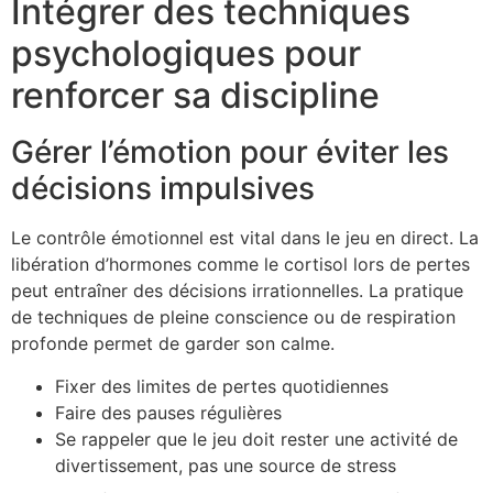
Intégrer des techniques
psychologiques pour
renforcer sa discipline
Gérer l’émotion pour éviter les
décisions impulsives
Le contrôle émotionnel est vital dans le jeu en direct. La
libération d’hormones comme le cortisol lors de pertes
peut entraîner des décisions irrationnelles. La pratique
de techniques de pleine conscience ou de respiration
profonde permet de garder son calme.
Fixer des limites de pertes quotidiennes
Faire des pauses régulières
Se rappeler que le jeu doit rester une activité de
divertissement, pas une source de stress