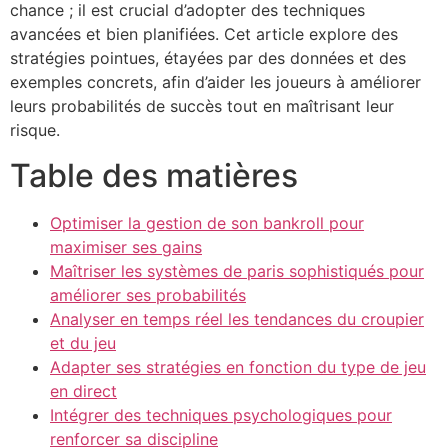
chance ; il est crucial d’adopter des techniques
avancées et bien planifiées. Cet article explore des
stratégies pointues, étayées par des données et des
exemples concrets, afin d’aider les joueurs à améliorer
leurs probabilités de succès tout en maîtrisant leur
risque.
Table des matières
Optimiser la gestion de son bankroll pour
maximiser ses gains
Maîtriser les systèmes de paris sophistiqués pour
améliorer ses probabilités
Analyser en temps réel les tendances du croupier
et du jeu
Adapter ses stratégies en fonction du type de jeu
en direct
Intégrer des techniques psychologiques pour
renforcer sa discipline