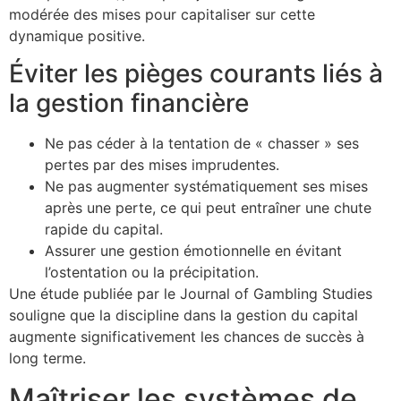
modérée des mises pour capitaliser sur cette
dynamique positive.
Éviter les pièges courants liés à
la gestion financière
Ne pas céder à la tentation de « chasser » ses
pertes par des mises imprudentes.
Ne pas augmenter systématiquement ses mises
après une perte, ce qui peut entraîner une chute
rapide du capital.
Assurer une gestion émotionnelle en évitant
l’ostentation ou la précipitation.
Une étude publiée par le Journal of Gambling Studies
souligne que la discipline dans la gestion du capital
augmente significativement les chances de succès à
long terme.
Maîtriser les systèmes de