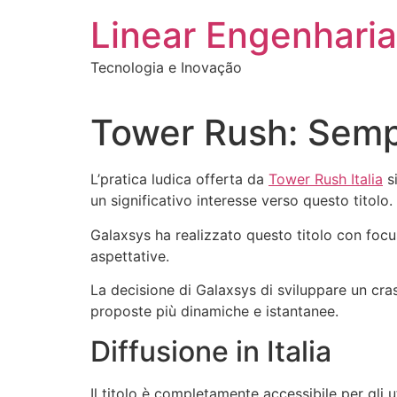
Ir
Linear Engenharia
para
o
Tecnologia e Inovação
conteúdo
Tower Rush: Sempl
L’pratica ludica offerta da
Tower Rush Italia
si
un significativo interesse verso questo titolo.
Galaxsys ha realizzato questo titolo con focus
aspettative.
La decisione di Galaxsys di sviluppare un cra
proposte più dinamiche e istantanee.
Diffusione in Italia
Il titolo è completamente accessibile per gli u