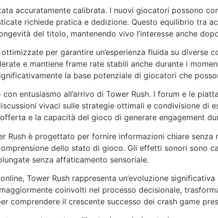
ata accuratamente calibrata. I nuovi giocatori possono co
ticate richiede pratica e dedizione. Questo equilibrio tra a
longevità del titolo, mantenendo vivo l’interesse anche dop
timizzate per garantire un’esperienza fluida su diverse con
rate e mantiene frame rate stabili anche durante i momenti
ignificativamente la base potenziale di giocatori che posson
o con entusiasmo all’arrivo di Tower Rush. I forum e le pia
iscussioni vivaci sulle strategie ottimali e condivisione di
a offerta e la capacità del gioco di generare engagement du
er Rush è progettato per fornire informazioni chiare senza r
comprensione dello stato di gioco. Gli effetti sonori sono c
olungate senza affaticamento sensoriale.
nline, Tower Rush rappresenta un’evoluzione significativa ri
i maggiormente coinvolti nel processo decisionale, trasform
er comprendere il crescente successo dei crash game pres