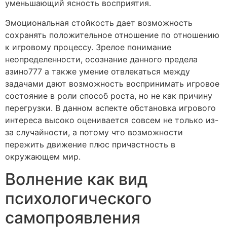
уменьшающий ясность восприятия.
Эмоциональная стойкость дает возможность
сохранять положительное отношение по отношению
к игровому процессу. Зрелое понимание
неопределенности, осознание данного предела
азино777 а также умение отвлекаться между
задачами дают возможность воспринимать игровое
состояние в роли способ роста, но не как причину
перегрузки. В данном аспекте обстановка игрового
интереса высоко оценивается совсем не только из-
за случайности, а потому что возможности
пережить движение плюс причастность в
окружающем мир.
Волнение как вид
психологического
самопроявления