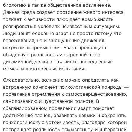
биологию а также общественное вовлечение.
Данная среда создает состояние живого интереса,
толкает к активности плюс дает возможность
реагировать в условиях неизвестным ситуациям.
Люди ценят особенно азарт не просто потому что
переживания, но и за ощущение движения,
открытия и превышения. Азарт превращает
обыденную реальность интересной плюс
динамичной, делая в том числе повседневные
моменты в интересные испытания.
Следовательно, волнение можно определять как
встроенную компонент психологической природы —
проявление стремления к самосовершенствованию,
самопознанию и чувственной полноте. В
сбалансированном проявлении азарт помогает
достижению планов, развивать навыки и сохранять
психологическую устойчивость, благодаря которой
превращает реальность осмысленной и интересной.