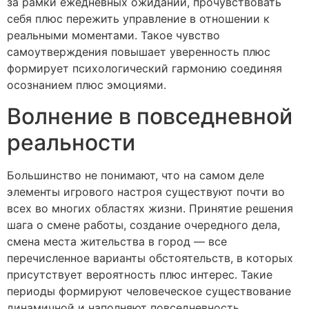
за рамки ежедневных ожиданий, прочувствовать
себя плюс пережить управление в отношении к
реальными моментами. Такое чувство
самоутверждения повышает уверенность плюс
формирует психологический гармонию соединяя
осознанием плюс эмоциями.
Волнение в повседневной
реальности
Большинство не понимают, что на самом деле
элементы игрового настроя существуют почти во
всех во многих областях жизни. Принятие решения
шага о смене работы, создание очередного дела,
смена места жительства в город — все
перечисленное варианты обстоятельств, в которых
присутствует вероятность плюс интерес. Такие
периоды формируют человеческое существование
динамичной и наполняют повседневность