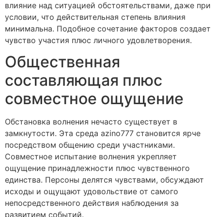
влияние над ситуацией обстоятельствами, даже при
условии, что действительная степень влияния
минимальна. Подобное сочетание факторов создает
чувство участия плюс личного удовлетворения.
Общественная
составляющая плюс
совместное ощущение
Обстановка волнения нечасто существует в
замкнутости. Эта среда azino777 становится ярче
посредством общению среди участниками.
Совместное испытание волнения укрепляет
ощущение принадлежности плюс чувственного
единства. Персоны делятся чувствами, обсуждают
исходы и ощущают удовольствие от самого
непосредственного действия наблюдения за
развитием событий.