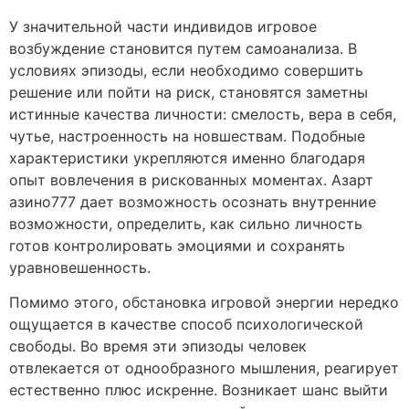
У значительной части индивидов игровое
возбуждение становится путем самоанализа. В
условиях эпизоды, если необходимо совершить
решение или пойти на риск, становятся заметны
истинные качества личности: смелость, вера в себя,
чутье, настроенность на новшествам. Подобные
характеристики укрепляются именно благодаря
опыт вовлечения в рискованных моментах. Азарт
азино777 дает возможность осознать внутренние
возможности, определить, как сильно личность
готов контролировать эмоциями и сохранять
уравновешенность.
Помимо этого, обстановка игровой энергии нередко
ощущается в качестве способ психологической
свободы. Во время эти эпизоды человек
отвлекается от однообразного мышления, реагирует
естественно плюс искренне. Возникает шанс выйти