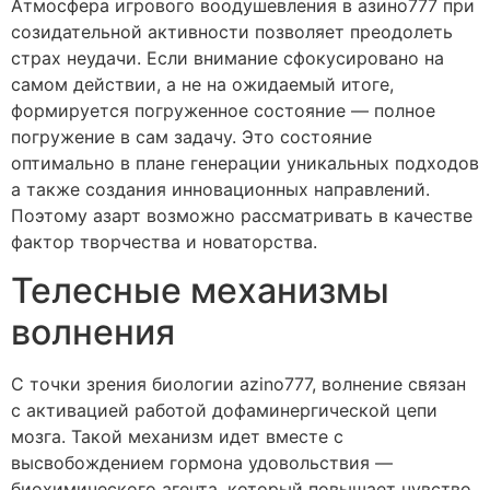
Атмосфера игрового воодушевления в азино777 при
созидательной активности позволяет преодолеть
страх неудачи. Если внимание сфокусировано на
самом действии, а не на ожидаемый итоге,
формируется погруженное состояние — полное
погружение в сам задачу. Это состояние
оптимально в плане генерации уникальных подходов
а также создания инновационных направлений.
Поэтому азарт возможно рассматривать в качестве
фактор творчества и новаторства.
Телесные механизмы
волнения
С точки зрения биологии azino777, волнение связан
с активацией работой дофаминергической цепи
мозга. Такой механизм идет вместе с
высвобождением гормона удовольствия —
биохимического агента, который повышает чувство