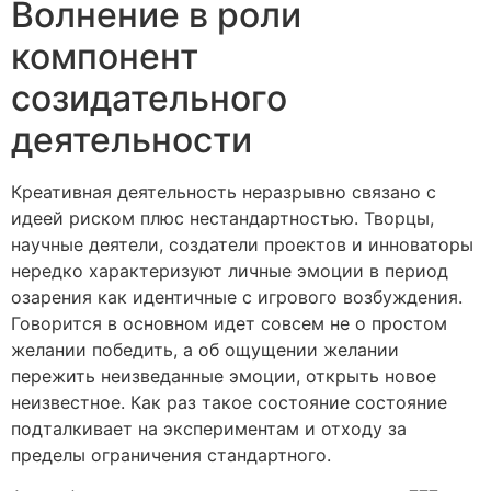
Волнение в роли
компонент
созидательного
деятельности
Креативная деятельность неразрывно связано с
идеей риском плюс нестандартностью. Творцы,
научные деятели, создатели проектов и инноваторы
нередко характеризуют личные эмоции в период
озарения как идентичные с игрового возбуждения.
Говорится в основном идет совсем не о простом
желании победить, а об ощущении желании
пережить неизведанные эмоции, открыть новое
неизвестное. Как раз такое состояние состояние
подталкивает на экспериментам и отходу за
пределы ограничения стандартного.