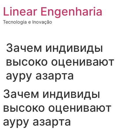
Ir
Linear Engenharia
para
o
Tecnologia e Inovação
conteúdo
Зачем индивиды
высоко оценивают
ауру азарта
Зачем индивиды
высоко оценивают
ауру азарта