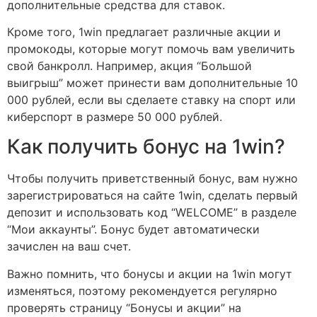
дополнительные средства для ставок.
Кроме того, 1win предлагает различные акции и
промокоды, которые могут помочь вам увеличить
свой банкролл. Например, акция “Большой
выигрыш” может принести вам дополнительные 10
000 рублей, если вы сделаете ставку на спорт или
киберспорт в размере 50 000 рублей.
Как получить бонус на 1win?
Чтобы получить приветственный бонус, вам нужно
зарегистрироваться на сайте 1win, сделать первый
депозит и использовать код “WELCOME” в разделе
“Мои аккаунты”. Бонус будет автоматически
зачислен на ваш счет.
Важно помнить, что бонусы и акции на 1win могут
изменяться, поэтому рекомендуется регулярно
проверять страницу “Бонусы и акции” на