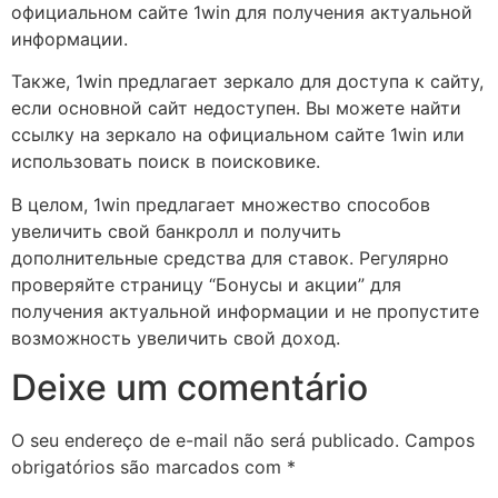
официальном сайте 1win для получения актуальной
информации.
Также, 1win предлагает зеркало для доступа к сайту,
если основной сайт недоступен. Вы можете найти
ссылку на зеркало на официальном сайте 1win или
использовать поиск в поисковике.
В целом, 1win предлагает множество способов
увеличить свой банкролл и получить
дополнительные средства для ставок. Регулярно
проверяйте страницу “Бонусы и акции” для
получения актуальной информации и не пропустите
возможность увеличить свой доход.
Deixe um comentário
O seu endereço de e-mail não será publicado.
Campos
obrigatórios são marcados com
*