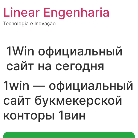
Ir
Linear Engenharia
para
o
Tecnologia e Inovação
conteúdo
1Win официальный
сайт на сегодня
1win — официальный
сайт букмекерской
конторы 1вин