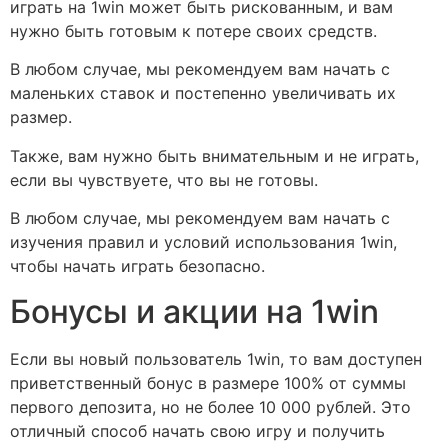
играть на 1win может быть рискованным, и вам
нужно быть готовым к потере своих средств.
В любом случае, мы рекомендуем вам начать с
маленьких ставок и постепенно увеличивать их
размер.
Также, вам нужно быть внимательным и не играть,
если вы чувствуете, что вы не готовы.
В любом случае, мы рекомендуем вам начать с
изучения правил и условий использования 1win,
чтобы начать играть безопасно.
Бонусы и акции на 1win
Если вы новый пользователь 1win, то вам доступен
приветственный бонус в размере 100% от суммы
первого депозита, но не более 10 000 рублей. Это
отличный способ начать свою игру и получить