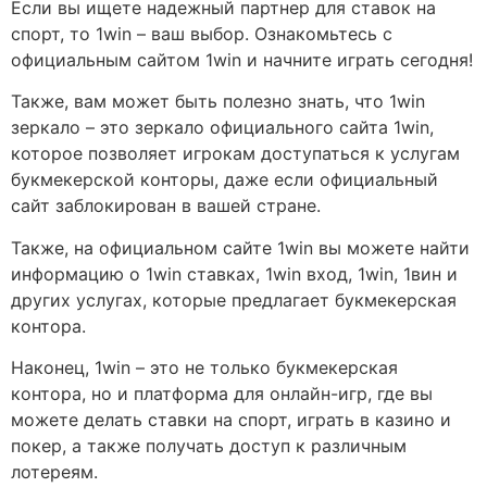
Если вы ищете надежный партнер для ставок на
спорт, то 1win – ваш выбор. Ознакомьтесь с
официальным сайтом 1win и начните играть сегодня!
Также, вам может быть полезно знать, что 1win
зеркало – это зеркало официального сайта 1win,
которое позволяет игрокам доступаться к услугам
букмекерской конторы, даже если официальный
сайт заблокирован в вашей стране.
Также, на официальном сайте 1win вы можете найти
информацию о 1win ставках, 1win вход, 1win, 1вин и
других услугах, которые предлагает букмекерская
контора.
Наконец, 1win – это не только букмекерская
контора, но и платформа для онлайн-игр, где вы
можете делать ставки на спорт, играть в казино и
покер, а также получать доступ к различным
лотереям.