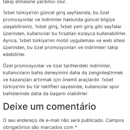
takip etmesine yardımcı olur.
1xbet türkiye’nin güncel giriş sayfasında, bu özel
promosyonlar ve indirimler hakkında güncel bilgiye
ulaşabilirsiniz. 1xbet giriş, 1xbet yeni giriş gibi sayfalar
üzerinden, kullanıcılar bu fırsatları kolayca kullanabilirler.
Ayrıca, 1xbet türkiye’nin mobil uygulaması ve web sitesi
üzerinden, bu özel promosyonları ve indirimleri takip
edebilirler.
Özel promosyonlar ve özel tarihlerdeki indirimler,
kullanıcıların bahis deneyimini daha da zenginleştirmek
ve kazançları artırmak için önemli araçlardır. 1xbet
türkiye’nin bu tür teklifleri sayesinde, kullanıcılar spor
bahislerinde daha da başarılı olabilirler.
Deixe um comentário
O seu endereço de e-mail não será publicado.
Campos
obrigatórios são marcados com
*