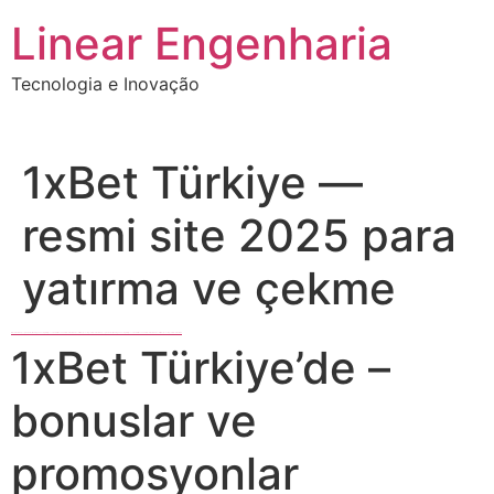
Ir
Linear Engenharia
para
o
Tecnologia e Inovação
conteúdo
1xBet Türkiye —
resmi site 2025 para
yatırma ve çekme
Black Hat SEO, Google SEO fast ranking ↑↑↑ Telegram: @seo7878 Aima06↑↑↑Black Hat SEO backlinks, focusing on Black Hat SEO, Google SEO fast ranking ↑↑↑ Telegram: @seo7878 Aima06↑↑↑Black Hat SEO backlinks, focusing on Black Hat SEO
1xBet Türkiye’de –
bonuslar ve
promosyonlar