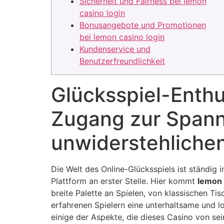
Sicherheit und Fairness bei lemon
casino login
Bonusangebote und Promotionen
bei lemon casino login
Kundenservice und
Benutzerfreundlichkeit
Glücksspiel-Enthu
Zugang zur Spann
unwiderstehliche
Die Welt des Online-Glücksspiels ist ständig 
Plattform an erster Stelle. Hier kommt
lemon 
breite Palette an Spielen, von klassischen Ti
erfahrenen Spielern eine unterhaltsame und 
einige der Aspekte, die dieses Casino von s