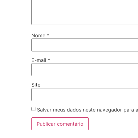
Nome
*
E-mail
*
Site
Salvar meus dados neste navegador para a