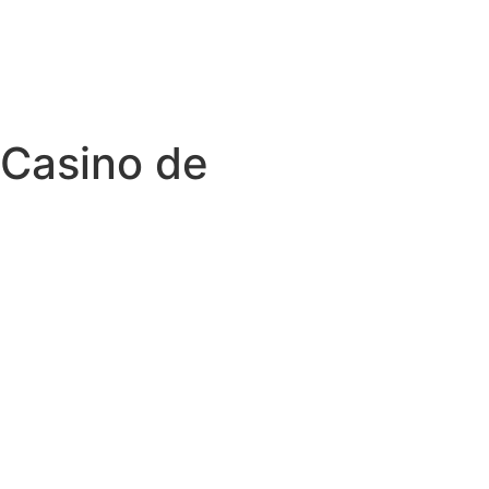
 Casino de