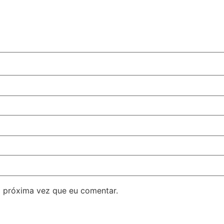
 próxima vez que eu comentar.