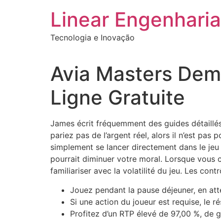
Ir
Linear Engenharia
para
o
Tecnologia e Inovação
conteúdo
Avia Masters Dem
Ligne Gratuite
James écrit fréquemment des guides détaillés,
pariez pas de l’argent réel, alors il n’est pa
simplement se lancer directement dans le jeu 
pourrait diminuer votre moral. Lorsque vous 
familiariser avec la volatilité du jeu. Les con
Jouez pendant la pause déjeuner, en att
Si une action du joueur est requise, le r
Profitez d’un RTP élevé de 97,00 %, de 