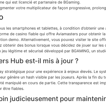
gne qui est licencié et partenaire de BGaming.
ugmenter votre multiplicateur de façon progressive, prolon
o
ous les smartphones et tablettes, à condition d’obtenir une 
orme de casino fiable qui offre Aviamasters pour obtenir la 
ion demo. Alternativement, vous pouvez visiter le site offici
 obtenir des bonus lorsque vous décidez de jouer sur les 
un jeu légitime et sécurisé développé par BGAMING, un stud
rs Hub est-il mis à jour ?
lay stratégique pour une expérience à enjeux élevés. Le sy
eur génère un hash visible par les joueurs. Après la fin du t
été manipulé en cours de partie. Cette transparence est imp
 être fiables.
spin judicieusement pour mainteni