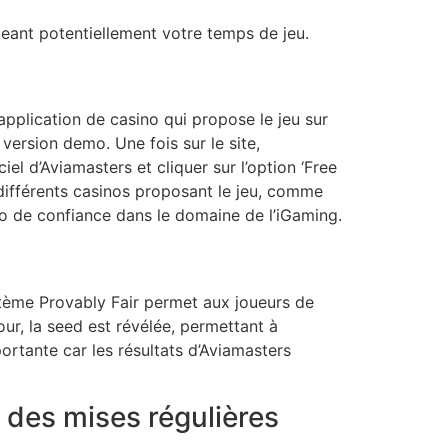
geant potentiellement votre temps de jeu.
application de casino qui propose le jeu sur
version demo. Une fois sur le site,
el d’Aviamasters et cliquer sur l’option ‘Free
différents casinos proposant le jeu, comme
io de confiance dans le domaine de l’iGaming.
stème Provably Fair permet aux joueurs de
our, la seed est révélée, permettant à
ortante car les résultats d’Aviamasters
r des mises régulières