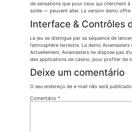
de sensations que pour ceux qui cherchent à r
solde — peuvent aller. La version demo offre 
Interface & Contrôles d
Le jeu se distingue par sa séquence de lance
l’atmosphère terrestre. La demo Aviamasters e
Actuellement, Aviamasters ne dispose pas d’une
des applications de casino, pour profiter de l
Deixe um comentário
O seu endereço de e-mail não será publicado
Comentário
*