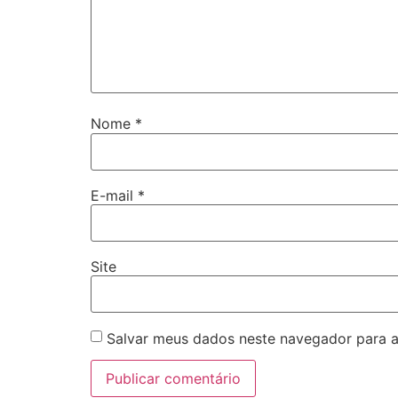
Nome
*
E-mail
*
Site
Salvar meus dados neste navegador para a