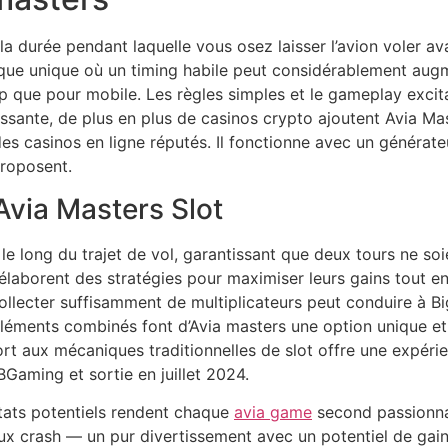
a durée pendant laquelle vous osez laisser l’avion voler ava
que unique où un timing habile peut considérablement augm
p que pour mobile. Les règles simples et le gameplay excitan
ssante, de plus en plus de casinos crypto ajoutent Avia Mast
es casinos en ligne réputés. Il fonctionne avec un générat
proposent.
Avia Masters Slot
le long du trajet de vol, garantissant que deux tours ne soi
ls élaborent des stratégies pour maximiser leurs gains tout 
ollecter suffisamment de multiplicateurs peut conduire à 
léments combinés font d’Avia masters une option unique et
rt aux mécaniques traditionnelles de slot offre une expérie
Gaming et sortie en juillet 2024.
ltats potentiels rendent chaque
avia game
second passionnan
x crash — un pur divertissement avec un potentiel de gains