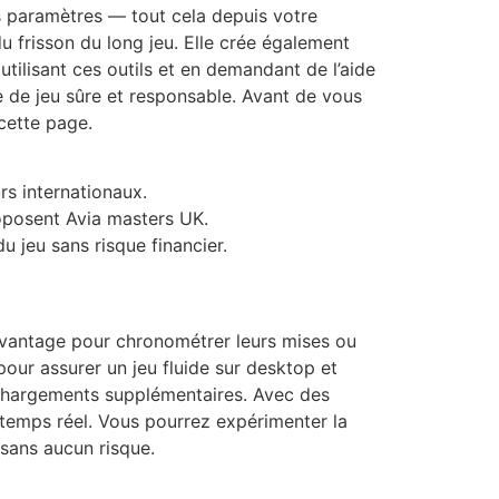
s paramètres — tout cela depuis votre
du frisson du long jeu. Elle crée également
tilisant ces outils et en demandant de l’aide
ce de jeu sûre et responsable. Avant de vous
cette page.
rs internationaux.
oposent Avia masters UK.
u jeu sans risque financier.
 avantage pour chronométrer leurs mises ou
our assurer un jeu fluide sur desktop et
léchargements supplémentaires. Avec des
n temps réel. Vous pourrez expérimenter la
sans aucun risque.