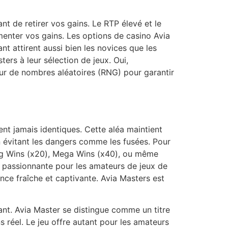
nt de retirer vos gains. Le RTP élevé et le
enter vos gains. Les options de casino Avia
t attirent aussi bien les novices que les
ers à leur sélection de jeux. Oui,
eur de nombres aléatoires (RNG) pour garantir
ent jamais identiques. Cette aléa maintient
en évitant les dangers comme les fusées. Pour
Big Wins (x20), Mega Wins (x40), ou même
 passionnante pour les amateurs de jeux de
nce fraîche et captivante. Avia Masters est
t. Avia Master se distingue comme un titre
 réel. Le jeu offre autant pour les amateurs