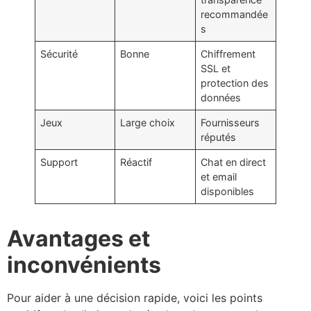
recommandée
s
Sécurité
Bonne
Chiffrement
SSL et
protection des
données
Jeux
Large choix
Fournisseurs
réputés
Support
Réactif
Chat en direct
et email
disponibles
Avantages et
inconvénients
Pour aider à une décision rapide, voici les points