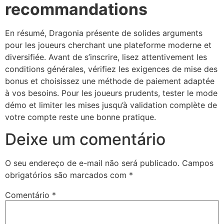
recommandations
En résumé, Dragonia présente de solides arguments
pour les joueurs cherchant une plateforme moderne et
diversifiée. Avant de s’inscrire, lisez attentivement les
conditions générales, vérifiez les exigences de mise des
bonus et choisissez une méthode de paiement adaptée
à vos besoins. Pour les joueurs prudents, tester le mode
démo et limiter les mises jusqu’à validation complète de
votre compte reste une bonne pratique.
Deixe um comentário
O seu endereço de e-mail não será publicado.
Campos
obrigatórios são marcados com
*
Comentário
*