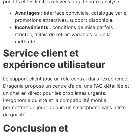
positifs et les limites relevées lors de notre analyse.
Avantages :
interface conviviale, catalogue varié,
promotions attractives, support disponible.
Inconvénients :
conditions de mise parfois
strictes, délais de retrait variables selon la
méthode.
Service client et
expérience utilisateur
Le support client joue un rôle central dans l’expérience.
Dragonia propose un centre d’aide, une FAQ détaillée et
un chat en direct pour les problèmes urgents.
L’ergonomie du site et la compatibilité mobile
permettent de jouer depuis un smartphone sans perte
de qualité.
Conclusion et