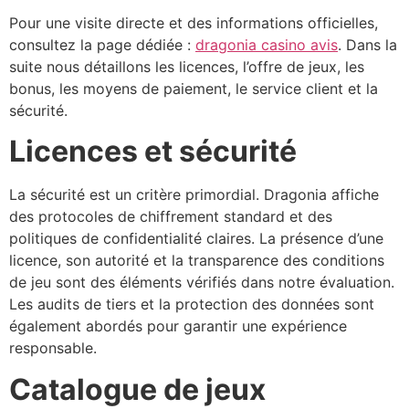
Pour une visite directe et des informations officielles,
consultez la page dédiée :
dragonia casino avis
. Dans la
suite nous détaillons les licences, l’offre de jeux, les
bonus, les moyens de paiement, le service client et la
sécurité.
Licences et sécurité
La sécurité est un critère primordial. Dragonia affiche
des protocoles de chiffrement standard et des
politiques de confidentialité claires. La présence d’une
licence, son autorité et la transparence des conditions
de jeu sont des éléments vérifiés dans notre évaluation.
Les audits de tiers et la protection des données sont
également abordés pour garantir une expérience
responsable.
Catalogue de jeux