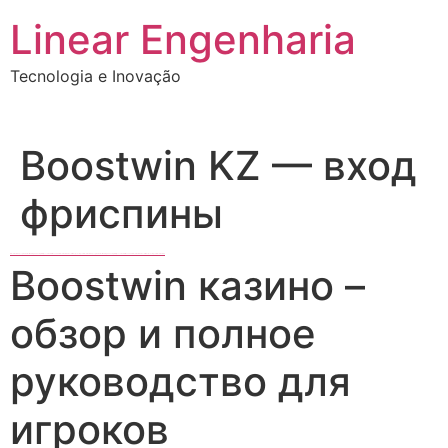
Ir
Linear Engenharia
para
o
Tecnologia e Inovação
conteúdo
Boostwin KZ — вход
фриспины
Black Hat SEO, Google SEO fast ranking ↑↑↑ Telegram: @seo7878 Aima06↑↑↑Black Hat SEO backlinks, focusing on Black Hat SEO, Google SEO fast ranking ↑↑↑ Telegram: @seo7878 Aima06↑↑↑Black Hat SEO backlinks, focusing on Black Hat SEO
Boostwin казино –
обзор и полное
руководство для
игроков