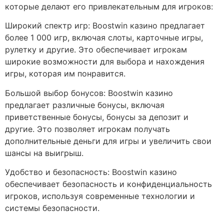
которые делают его привлекательным для игроков:
Широкий спектр игр: Boostwin казино предлагает
более 1 000 игр, включая слоты, карточные игры,
рулетку и другие. Это обеспечивает игрокам
широкие возможности для выбора и нахождения
игры, которая им понравится.
Большой выбор бонусов: Boostwin казино
предлагает различные бонусы, включая
приветственные бонусы, бонусы за депозит и
другие. Это позволяет игрокам получать
дополнительные деньги для игры и увеличить свои
шансы на выигрыш.
Удобство и безопасность: Boostwin казино
обеспечивает безопасность и конфиденциальность
игроков, используя современные технологии и
системы безопасности.