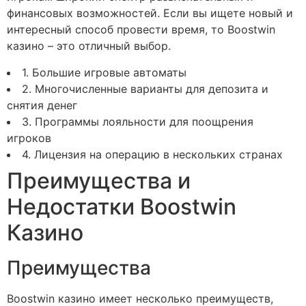
финансовых возможностей. Если вы ищете новый и
интересный способ провести время, то Boostwin
казино – это отличный выбор.
1. Большие игровые автоматы
2. Многочисленные варианты для депозита и
снятия денег
3. Программы лояльности для поощрения
игроков
4. Лицензия на операцию в нескольких странах
Преимущества и
Недостатки Boostwin
Казино
Преимущества
Boostwin казино имеет несколько преимуществ,