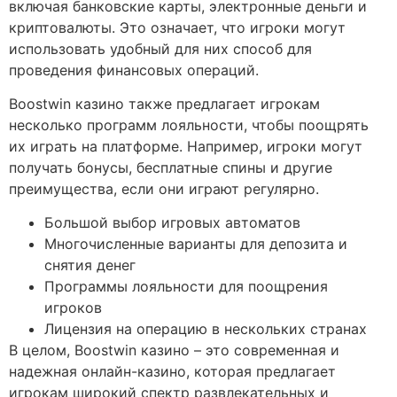
включая банковские карты, электронные деньги и
криптовалюты. Это означает, что игроки могут
использовать удобный для них способ для
проведения финансовых операций.
Boostwin казино также предлагает игрокам
несколько программ лояльности, чтобы поощрять
их играть на платформе. Например, игроки могут
получать бонусы, бесплатные спины и другие
преимущества, если они играют регулярно.
Большой выбор игровых автоматов
Многочисленные варианты для депозита и
снятия денег
Программы лояльности для поощрения
игроков
Лицензия на операцию в нескольких странах
В целом, Boostwin казино – это современная и
надежная онлайн-казино, которая предлагает
игрокам широкий спектр развлекательных и