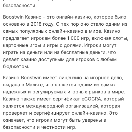
безопасности.
Boostwin Казино – это онлайн-казино, которое было
основано в 2018 году. С тех пор оно стало одним из
самых популярных онлайн-казино в мире. Казино
предлагает игрокам более 1 000 игр, включая слоты,
карточные игры и игры с долями. Игроки могут
играть на деньги или на бесплатные деньги, что
делает казино доступным для игроков с любым
бюджетом.
Казино Boostwin имеет лицензию на игорное дело,
выдана в Мальте, что является одним из самых
надежных и регулируемых игорных рынков в мире.
Казино также имеет сертификат eCOGRA, который
является международной организацией, которая
проверяет и сертифицирует онлайн-казино. Это
означает, что игроки могут быть уверены в
безопасности и честности игр.