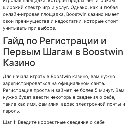
игровая площадка, которая предлагает игрокам
широкий спектр игр и услуг. Однако, как и любая
онлайн-игровая площадка, Boostwin казино имеет
свои преимущества и недостатки, которые стоит
учитывать при выборе.
Гайд по Регистрации и
Первым Шагам в Boostwin
Казино
Для начала играть в Boostwin казино, вам нужно
зарегистрироваться на официальном сайте.
Регистрация проста и займет не более 5 минут. Вам
нужно будет ввести некоторые сведения о себе,
такие как имя, фамилия, адрес электронной почты и
пароль.
Шаг 1: Введите корректные сведения о себе