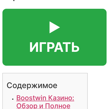
▶️
ИГРАТЬ
Содержимое
Boostwin Казино:
Обзор и Полное