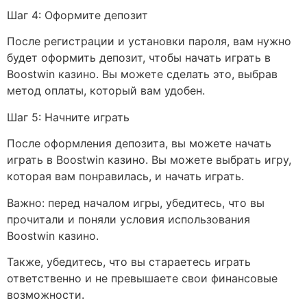
Шаг 4: Оформите депозит
После регистрации и установки пароля, вам нужно
будет оформить депозит, чтобы начать играть в
Boostwin казино. Вы можете сделать это, выбрав
метод оплаты, который вам удобен.
Шаг 5: Начните играть
После оформления депозита, вы можете начать
играть в Boostwin казино. Вы можете выбрать игру,
которая вам понравилась, и начать играть.
Важно: перед началом игры, убедитесь, что вы
прочитали и поняли условия использования
Boostwin казино.
Также, убедитесь, что вы стараетесь играть
ответственно и не превышаете свои финансовые
возможности.