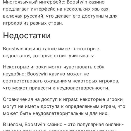
Многоязычный интерфейс: Boostwin казино
предлагает интерфейс на нескольких языках,
включая русский, что делает его доступным для
игроков из разных стран.
Недостатки
Boostwin казино также имеет некоторые
недостатки, которые стоит учитывать:
Некоторые игроки могут чувствовать себя
неудобно: Boostwin казино может не
соответствовать ожиданиям некоторых игроков,
что может привести к неудовлетворенности.
Ограничения на доступ к играм: некоторые игроки
могут не иметь доступа к определенным играм, что
может быть неудовлетворительным для них.
В целом, Boostwin казино – это популярная онлайн-