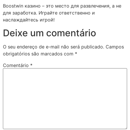
Boostwin казино – это место для развлечения, а не
для заработка. Играйте ответственно и
наслаждайтесь игрой!
Deixe um comentário
O seu endereço de e-mail não será publicado.
Campos
obrigatórios são marcados com
*
Comentário
*