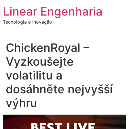
Ir
Linear Engenharia
para
o
Tecnologia e Inovação
conteúdo
ChickenRoyal –
Vyzkoušejte
volatilitu a
dosáhněte nejvyšší
výhru