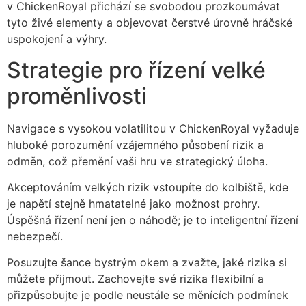
v ChickenRoyal přichází se svobodou prozkoumávat
tyto živé elementy a objevovat čerstvé úrovně hráčské
uspokojení a výhry.
Strategie pro řízení velké
proměnlivosti
Navigace s vysokou volatilitou v ChickenRoyal vyžaduje
hluboké porozumění vzájemného působení rizik a
odměn, což přemění vaši hru ve strategický úloha.
Akceptováním velkých rizik vstoupíte do kolbiště, kde
je napětí stejně hmatatelné jako možnost prohry.
Úspěšná řízení není jen o náhodě; je to inteligentní řízení
nebezpečí.
Posuzujte šance bystrým okem a zvažte, jaké rizika si
můžete přijmout. Zachovejte své rizika flexibilní a
přizpůsobujte je podle neustále se měnících podmínek