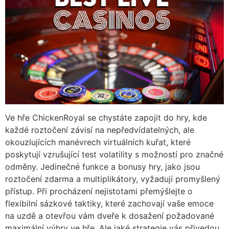
Ve hře ChickenRoyal se chystáte zapojit do hry, kde
každé roztočení závisí na nepředvídatelných, ale
okouzlujících manévrech virtuálních kuřat, které
poskytují vzrušující test volatility s možností pro značné
odměny. Jedinečné funkce a bonusy hry, jako jsou
roztočení zdarma a multiplikátory, vyžadují promyšlený
přístup. Při procházení nejistotami přemýšlejte o
flexibilní sázkové taktiky, které zachovají vaše emoce
na uzdě a otevřou vám dveře k dosažení požadované
maximální výhry ve hře. Ale jaké strategie vás přivedou