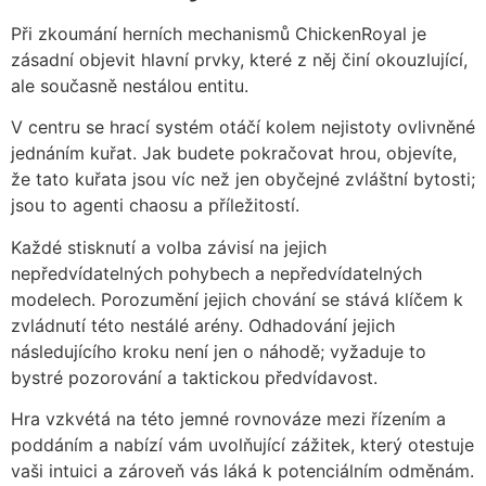
Při zkoumání herních mechanismů ChickenRoyal je
zásadní objevit hlavní prvky, které z něj činí okouzlující,
ale současně nestálou entitu.
V centru se hrací systém otáčí kolem nejistoty ovlivněné
jednáním kuřat. Jak budete pokračovat hrou, objevíte,
že tato kuřata jsou víc než jen obyčejné zvláštní bytosti;
jsou to agenti chaosu a příležitostí.
Každé stisknutí a volba závisí na jejich
nepředvídatelných pohybech a nepředvídatelných
modelech. Porozumění jejich chování se stává klíčem k
zvládnutí této nestálé arény. Odhadování jejich
následujícího kroku není jen o náhodě; vyžaduje to
bystré pozorování a taktickou předvídavost.
Hra vzkvétá na této jemné rovnováze mezi řízením a
poddáním a nabízí vám uvolňující zážitek, který otestuje
vaši intuici a zároveň vás láká k potenciálním odměnám.