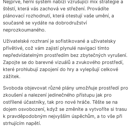
Nejprve, herní systém nabízí vzrušující mix strategie a
štěstí, která vás zachová ve střežení. Provádíte
plánovací rozhodnutí, která otestují vaše umění, a
současně se vydáte na dobrodružství
neprozkoumaného.
Uživatelské rozhraní je sofistikované a uživatelsky
přívětivé, což vám zajistí plynulé navigaci tímto
nepředvídatelným prostředím bez zbytečných vyrušení.
Zapojte se do barevné vizuálů a zvukového prostředí,
které prohlubují zapojení do hry a vylepšují celkové
zážitek.
Svoboda objevovat různé plány umožňuje prostředí pro
zkoušení a nalezení jedinečného přístupu jak pro
ostřílené účastníky, tak pro nové hráče. Těšte se na
dojem osvobození, když se změníte a vytvoříte si trasu
k pravděpodobným nejvyšším úspěchům, a to vše při
strhujícím napětí.