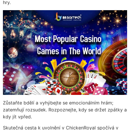
hry.
Zůstaňte bdělí a vyhýbejte se emocionálním hrám;
zatemňují rozsudek. Rozpoznejte, kdy se držet zpátky a
kdy jít vpřed.
Skutečná cesta k uvolnění v ChickenRoyal spočívá v