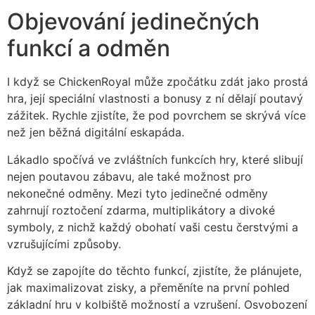
Objevování jedinečných
funkcí a odměn
I když se ChickenRoyal může zpočátku zdát jako prostá
hra, její speciální vlastnosti a bonusy z ní dělají poutavý
zážitek. Rychle zjistíte, že pod povrchem se skrývá více
než jen běžná digitální eskapáda.
Lákadlo spočívá ve zvláštních funkcích hry, které slibují
nejen poutavou zábavu, ale také možnost pro
nekonečné odměny. Mezi tyto jedinečné odměny
zahrnují roztočení zdarma, multiplikátory a divoké
symboly, z nichž každý obohatí vaši cestu čerstvými a
vzrušujícími způsoby.
Když se zapojíte do těchto funkcí, zjistíte, že plánujete,
jak maximalizovat zisky, a přeměníte na první pohled
základní hru v kolbiště možností a vzrušení. Osvobození