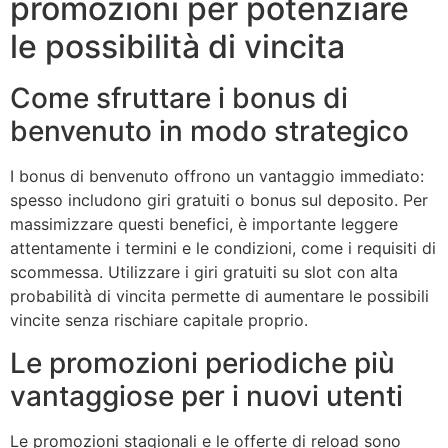
promozioni per potenziare
le possibilità di vincita
Come sfruttare i bonus di
benvenuto in modo strategico
I bonus di benvenuto offrono un vantaggio immediato:
spesso includono giri gratuiti o bonus sul deposito. Per
massimizzare questi benefici, è importante leggere
attentamente i termini e le condizioni, come i requisiti di
scommessa. Utilizzare i giri gratuiti su slot con alta
probabilità di vincita permette di aumentare le possibili
vincite senza rischiare capitale proprio.
Le promozioni periodiche più
vantaggiose per i nuovi utenti
Le promozioni stagionali e le offerte di reload sono