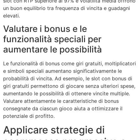
slot con RTP superiore al 97% e volatilità media offrono
un buon equilibrio tra frequenza di vincita e guadagni
elevati.
Valutare i bonus e le
funzionalità speciali per
aumentare le possibilità
Le funzionalità di bonus come giri gratuiti, moltiplicatori
e simboli speciali aumentano significativamente le
probabilità di vincita. Ad esempio, le slot con bonus di
giri gratuiti permettono di giocare senza ulteriori spese,
aumentando le possibilità di ottenere vincite multiple.
Valutare attentamente le caratteristiche di bonus
consegnate da ciascun gioco aiuta a ottimizzare il
potenziale di profitto.
Applicare strategie di