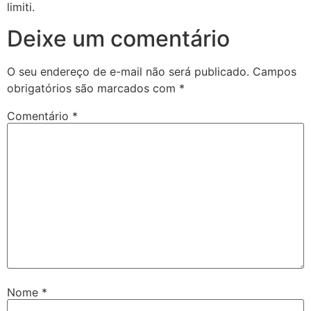
limiti.
Deixe um comentário
O seu endereço de e-mail não será publicado.
Campos
obrigatórios são marcados com
*
Comentário
*
Nome
*