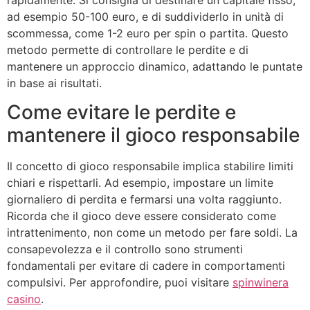
ad esempio 50-100 euro, e di suddividerlo in unità di
scommessa, come 1-2 euro per spin o partita. Questo
metodo permette di controllare le perdite e di
mantenere un approccio dinamico, adattando le puntate
in base ai risultati.
Come evitare le perdite e
mantenere il gioco responsabile
Il concetto di gioco responsabile implica stabilire limiti
chiari e rispettarli. Ad esempio, impostare un limite
giornaliero di perdita e fermarsi una volta raggiunto.
Ricorda che il gioco deve essere considerato come
intrattenimento, non come un metodo per fare soldi. La
consapevolezza e il controllo sono strumenti
fondamentali per evitare di cadere in comportamenti
compulsivi. Per approfondire, puoi visitare
spinwinera
casino
.