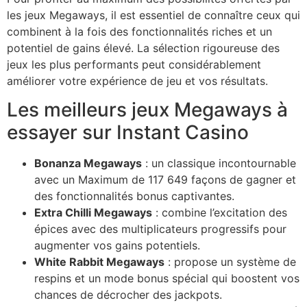
les jeux Megaways, il est essentiel de connaître ceux qui
combinent à la fois des fonctionnalités riches et un
potentiel de gains élevé. La sélection rigoureuse des
jeux les plus performants peut considérablement
améliorer votre expérience de jeu et vos résultats.
Les meilleurs jeux Megaways à
essayer sur Instant Casino
Bonanza Megaways
: un classique incontournable
avec un Maximum de 117 649 façons de gagner et
des fonctionnalités bonus captivantes.
Extra Chilli Megaways
: combine l’excitation des
épices avec des multiplicateurs progressifs pour
augmenter vos gains potentiels.
White Rabbit Megaways
: propose un système de
respins et un mode bonus spécial qui boostent vos
chances de décrocher des jackpots.