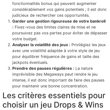
fonctionnalités bonus qui peuvent augmenter
considérablement vos gains potentiels ; il est donc
judicieux de rechercher ces opportunités.
Garder une gestion rigoureuse de votre bankroll
:
Fixez-vous des limites claires de mise et ne
poursuivez pas vos pertes pour éviter de dépasser
votre budget.
Analyser la volatilité des jeux :
Privilégiez les jeux
avec une volatilité adaptée à votre style de jeu
pour équilibrer fréquence de gains et taille des
jackpots éventuels.
Prendre des pauses régulières :
La nature
imprévisible des Megaways peut rendre le jeu
intense, il est donc important de faire des pauses
pour maintenir une bonne concentration.
Les critères essentiels pour
choisir un jeu Drops & Wins