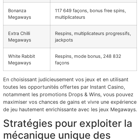
Bonanza
117 649 façons, bonus free spins,
Megaways
multiplicateurs
Extra Chilli
Respins, multiplicateurs progressifs,
Megaways
jackpots
White Rabbit
Respins, mode bonus, 248 832
Megaways
façons
En choisissant judicieusement vos jeux et en utilisant
toutes les opportunités offertes par Instant Casino,
notamment les promotions Drops & Wins, vous pouvez
maximiser vos chances de gains et vivre une expérience
de jeu hautement enrichissante avec les jeux Megaways.
Stratégies pour exploiter la
mécanique unique des