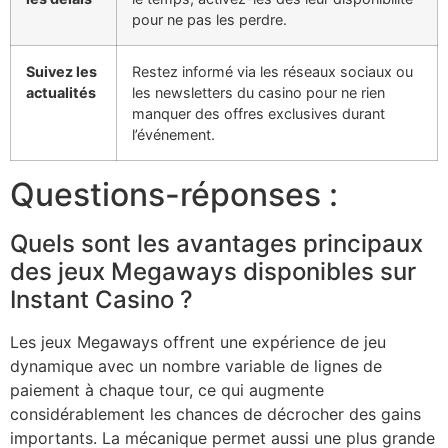
pour ne pas les perdre.
Suivez les
Restez informé via les réseaux sociaux ou
actualités
les newsletters du casino pour ne rien
manquer des offres exclusives durant
l’événement.
Questions-réponses :
Quels sont les avantages principaux
des jeux Megaways disponibles sur
Instant Casino ?
Les jeux Megaways offrent une expérience de jeu
dynamique avec un nombre variable de lignes de
paiement à chaque tour, ce qui augmente
considérablement les chances de décrocher des gains
importants. La mécanique permet aussi une plus grande