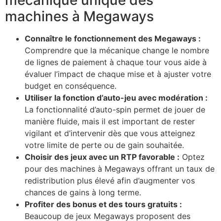
machines à Megaways
Connaître le fonctionnement des Megaways :
Comprendre que la mécanique change le nombre
de lignes de paiement à chaque tour vous aide à
évaluer l’impact de chaque mise et à ajuster votre
budget en conséquence.
Utiliser la fonction d’auto-jeu avec modération :
La fonctionnalité d’auto-spin permet de jouer de
manière fluide, mais il est important de rester
vigilant et d’intervenir dès que vous atteignez
votre limite de perte ou de gain souhaitée.
Choisir des jeux avec un RTP favorable :
Optez
pour des machines à Megaways offrant un taux de
redistribution plus élevé afin d’augmenter vos
chances de gains à long terme.
Profiter des bonus et des tours gratuits :
Beaucoup de jeux Megaways proposent des