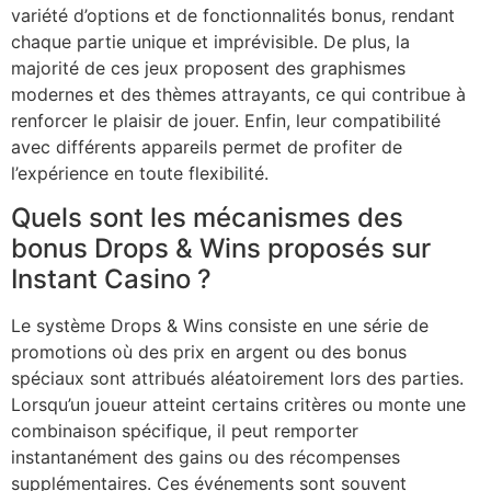
variété d’options et de fonctionnalités bonus, rendant
chaque partie unique et imprévisible. De plus, la
majorité de ces jeux proposent des graphismes
modernes et des thèmes attrayants, ce qui contribue à
renforcer le plaisir de jouer. Enfin, leur compatibilité
avec différents appareils permet de profiter de
l’expérience en toute flexibilité.
Quels sont les mécanismes des
bonus Drops & Wins proposés sur
Instant Casino ?
Le système Drops & Wins consiste en une série de
promotions où des prix en argent ou des bonus
spéciaux sont attribués aléatoirement lors des parties.
Lorsqu’un joueur atteint certains critères ou monte une
combinaison spécifique, il peut remporter
instantanément des gains ou des récompenses
supplémentaires. Ces événements sont souvent