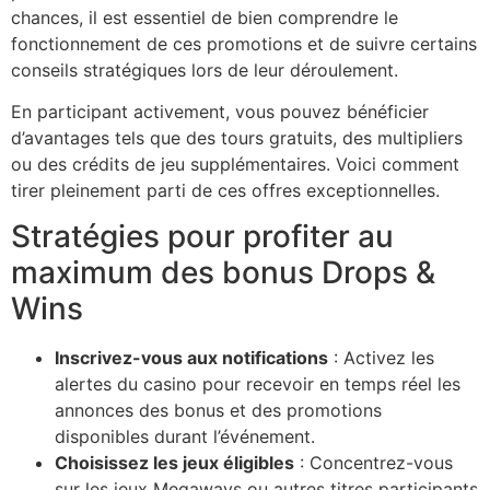
chances, il est essentiel de bien comprendre le
fonctionnement de ces promotions et de suivre certains
conseils stratégiques lors de leur déroulement.
En participant activement, vous pouvez bénéficier
d’avantages tels que des tours gratuits, des multipliers
ou des crédits de jeu supplémentaires. Voici comment
tirer pleinement parti de ces offres exceptionnelles.
Stratégies pour profiter au
maximum des bonus Drops &
Wins
Inscrivez-vous aux notifications
: Activez les
alertes du casino pour recevoir en temps réel les
annonces des bonus et des promotions
disponibles durant l’événement.
Choisissez les jeux éligibles
: Concentrez-vous
sur les jeux Megaways ou autres titres participants