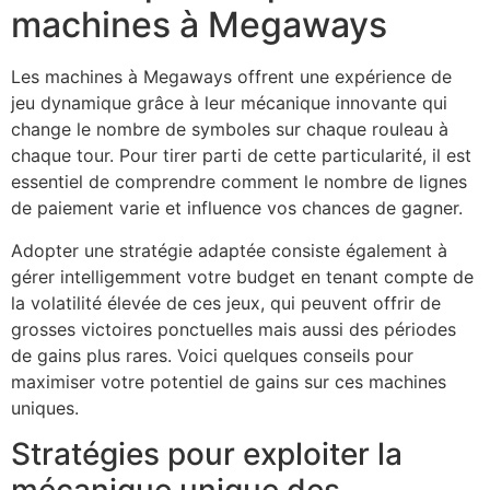
machines à Megaways
Les machines à Megaways offrent une expérience de
jeu dynamique grâce à leur mécanique innovante qui
change le nombre de symboles sur chaque rouleau à
chaque tour. Pour tirer parti de cette particularité, il est
essentiel de comprendre comment le nombre de lignes
de paiement varie et influence vos chances de gagner.
Adopter une stratégie adaptée consiste également à
gérer intelligemment votre budget en tenant compte de
la volatilité élevée de ces jeux, qui peuvent offrir de
grosses victoires ponctuelles mais aussi des périodes
de gains plus rares. Voici quelques conseils pour
maximiser votre potentiel de gains sur ces machines
uniques.
Stratégies pour exploiter la
mécanique unique des