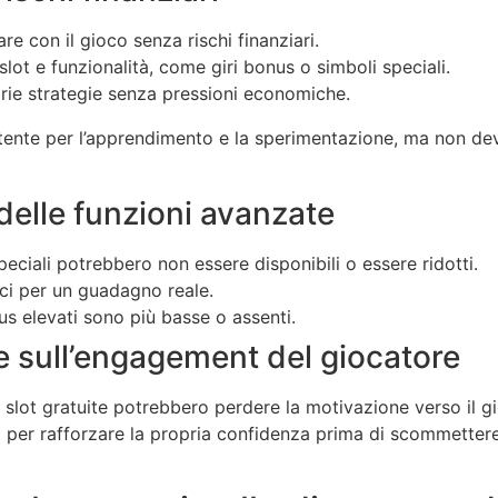
re con il gioco senza rischi finanziari.
slot e funzionalità, come giri bonus o simboli speciali.
oprie strategie senza pressioni economiche.
tente per l’apprendimento e la sperimentazione, ma non devo
 delle funzioni avanzate
speciali potrebbero non essere disponibili o essere ridotti.
tici per un guadagno reale.
us elevati sono più basse o assenti.
 e sull’engagement del giocatore
le slot gratuite potrebbero perdere la motivazione verso il 
emo per rafforzare la propria confidenza prima di scommetter