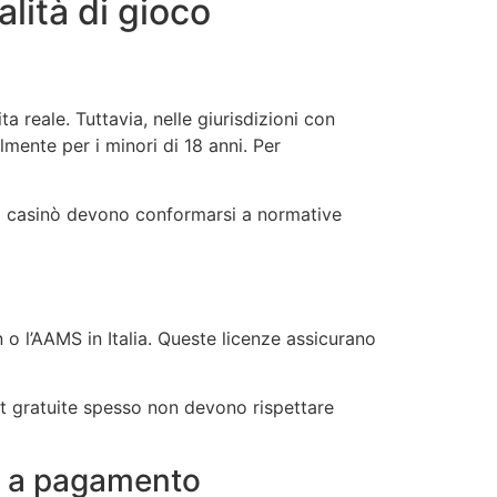
lità di gioco
 reale. Tuttavia, nelle giurisdizioni con
mente per i minori di 18 anni. Per
o, i casinò devono conformarsi a normative
 l’AAMS in Italia. Queste licenze assicurano
lot gratuite spesso non devono rispettare
 e a pagamento