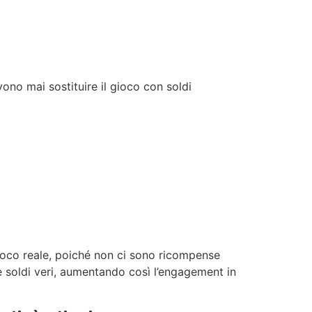
no mai sostituire il gioco con soldi
gioco reale, poiché non ci sono ricompense
e soldi veri, aumentando così l’engagement in