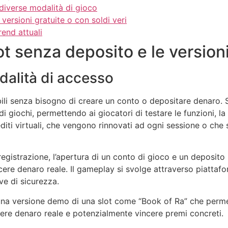
 diverse modalità di gioco
versioni gratuite o con soldi veri
rend attuali
t senza deposito e le versio
dalità di accesso
bili senza bisogno di creare un conto o depositare denaro
 di giochi, permettendo ai giocatori di testare le funzioni, l
rediti virtuali, che vengono rinnovati ad ogni sessione o che
 registrazione, l’apertura di un conto di gioco e un deposit
ncere denaro reale. Il gameplay si svolge attraverso piattafo
ve di sicurezza.
una versione demo di una slot come “Book of Ra” che permett
re denaro reale e potenzialmente vincere premi concreti.