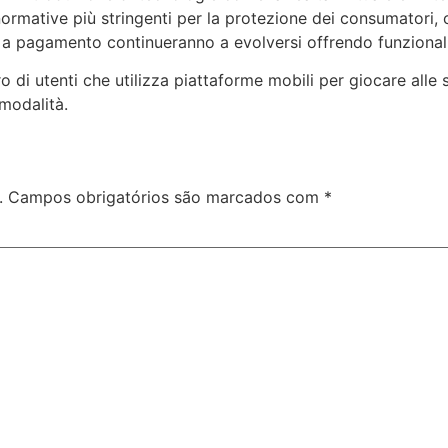
normative più stringenti per la protezione dei consumatori
lot a pagamento continueranno a evolversi offrendo funzional
 di utenti che utilizza piattaforme mobili per giocare alle 
modalità.
.
Campos obrigatórios são marcados com
*