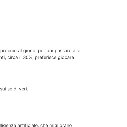
pproccio al gioco, per poi passare alle
i, circa il 30%, preferisce giocare
ui soldi veri.
lligenza artificiale, che migliorano