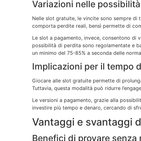
Variazioni nelle possibilità
Nelle slot gratuite, le vincite sono sempre di 
comporta perdite reali, bensì permette di comp
Le slot a pagamento, invece, consentono di vin
possibilità di perdita sono regolamentate e b
un minimo del 75-85% a seconda delle normati
Implicazioni per il tempo d
Giocare alle slot gratuite permette di prolunga
Tuttavia, questa modalità può ridurre l’engag
Le versioni a pagamento, grazie alla possibil
investire più tempo e denaro, cercando di sfr
Vantaggi e svantaggi de
Benefici di provare senza r