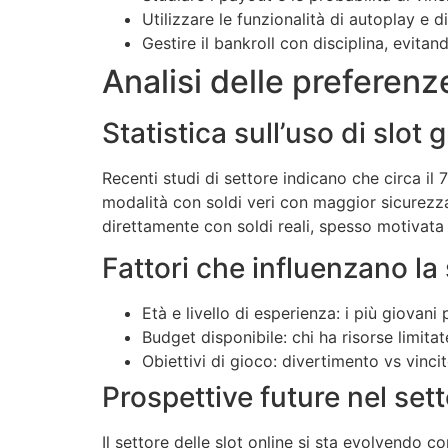
Utilizzare le funzionalità di autoplay e d
Gestire il bankroll con disciplina, evit
Analisi delle preferenze
Statistica sull’uso di slot
Recenti studi di settore indicano che circa il
modalità con soldi veri con maggior sicurezza 
direttamente con soldi reali, spesso motivata 
Fattori che influenzano la 
Età e livello di esperienza: i più giovani
Budget disponibile: chi ha risorse limitat
Obiettivi di gioco: divertimento vs vincite
Prospettive future nel sett
Il settore delle slot online si sta evolvendo co