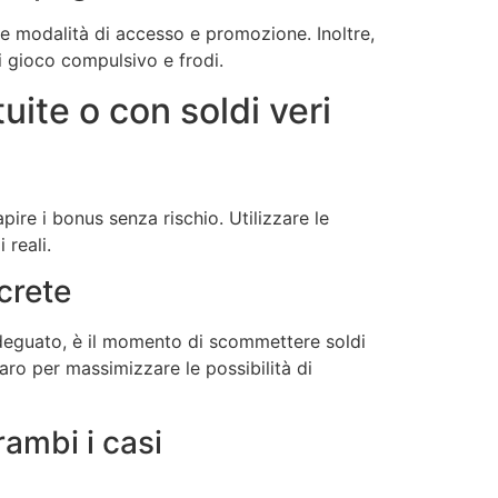
le modalità di accesso e promozione. Inoltre,
di gioco compulsivo e frodi.
uite o con soldi veri
pire i bonus senza rischio. Utilizzare le
 reali.
crete
adeguato, è il momento di scommettere soldi
naro per massimizzare le possibilità di
rambi i casi