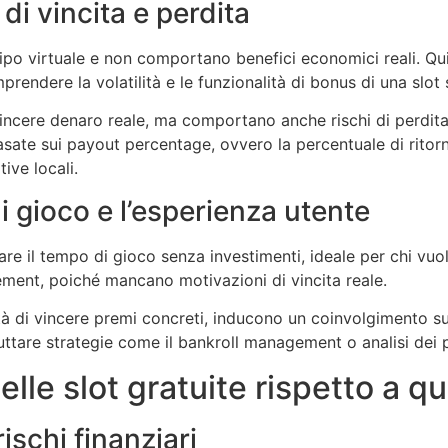
 di vincita e perdita
tipo virtuale e non comportano benefici economici reali. Qui
rendere la volatilità e le funzionalità di bonus di una slot 
cere denaro reale, ma comportano anche rischi di perdita fi
asate sui payout percentage, ovvero la percentuale di ritor
ve locali.
i gioco e l’esperienza utente
re il tempo di gioco senza investimenti, ideale per chi vuol
ement, poiché mancano motivazioni di vincita reale.
ità di vincere premi concreti, inducono un coinvolgimento s
uttare strategie come il bankroll management o analisi dei 
lle slot gratuite rispetto a qu
ischi finanziari