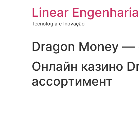
Ir
Linear Engenharia
para
o
Tecnologia e Inovação
conteúdo
Dragon Money — 
Онлайн казино D
ассортимент