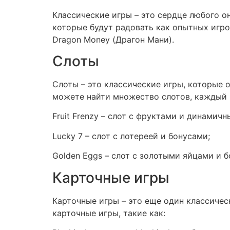
Классические игры – это сердце любого о
которые будут радовать как опытных игро
Dragon Money (Драгон Мани).
Слоты
Слоты – это классические игры, которые 
можете найти множество слотов, каждый 
Fruit Frenzy – слот с фруктами и динамич
Lucky 7 – слот с лотереей и бонусами;
Golden Eggs – слот с золотыми яйцами и б
Карточные игры
Карточные игры – это еще один классичес
карточные игры, такие как: