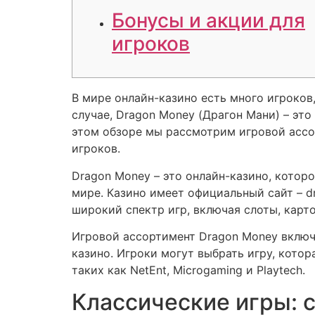
Бонусы и акции для
игроков
В мире онлайн-казино есть много игроков
случае, Dragon Money (Драгон Мани) – это
этом обзоре мы рассмотрим игровой ассо
игроков.
Dragon Money – это онлайн-казино, которо
мире. Казино имеет официальный сайт – dr
широкий спектр игр, включая слоты, карто
Игровой ассортимент Dragon Money включа
казино. Игроки могут выбрать игру, котор
таких как NetEnt, Microgaming и Playtech.
Классические игры: 