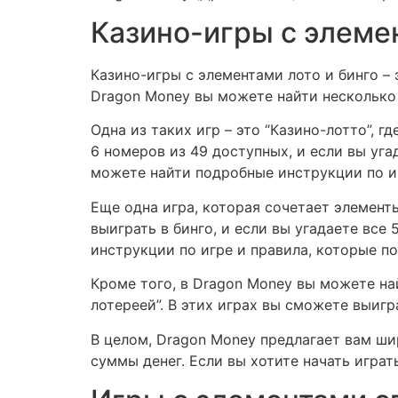
Казино-игры с элемен
Казино-игры с элементами лото и бинго – 
Dragon Money вы можете найти несколько
Одна из таких игр – это “Казино-лотто”, 
6 номеров из 49 доступных, и если вы уг
можете найти подробные инструкции по иг
Еще одна игра, которая сочетает элементы
выиграть в бинго, и если вы угадаете вс
инструкции по игре и правила, которые по
Кроме того, в Dragon Money вы можете най
лотереей”. В этих играх вы сможете выиг
В целом, Dragon Money предлагает вам ши
суммы денег. Если вы хотите начать играт