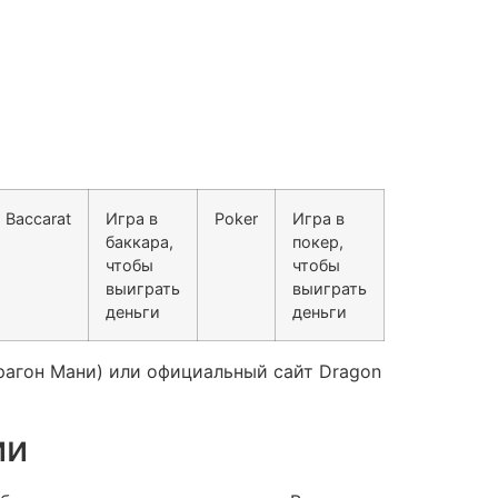
Baccarat
Игра в
Poker
Игра в
баккара,
покер,
чтобы
чтобы
выиграть
выиграть
деньги
деньги
Драгон Мани) или официальный сайт Dragon
ии