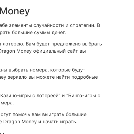
 Money
ебе элементы случайности и стратегии. В
рать большие суммы денег.
 в лотерею. Вам будет предложено выбрать
 Dragon Money официальный сайт вы
лжны выбрать номера, которые будут
oney зеркало вы можете найти подробные
“Казино-игры с лотереей” и “Бинго-игры с
омера.
могут помочь вам выиграть большие
 Dragon Money и начать играть.