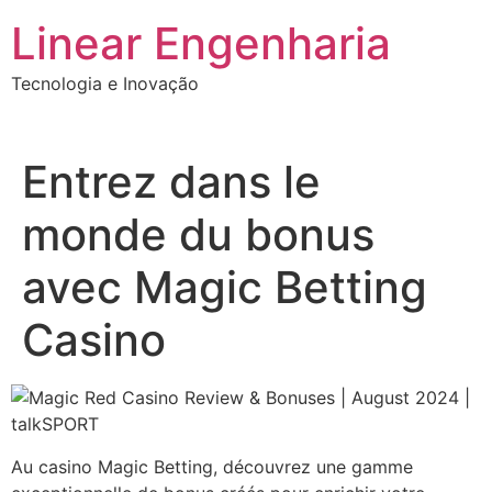
Ir
Linear Engenharia
para
o
Tecnologia e Inovação
conteúdo
Entrez dans le
monde du bonus
avec Magic Betting
Casino
Au casino Magic Betting, découvrez une gamme