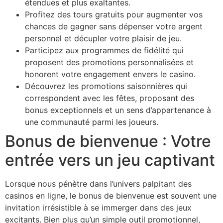
étendues et plus exaltantes.
Profitez des tours gratuits pour augmenter vos
chances de gagner sans dépenser votre argent
personnel et décupler votre plaisir de jeu.
Participez aux programmes de fidélité qui
proposent des promotions personnalisées et
honorent votre engagement envers le casino.
Découvrez les promotions saisonnières qui
correspondent avec les fêtes, proposant des
bonus exceptionnels et un sens d’appartenance à
une communauté parmi les joueurs.
Bonus de bienvenue : Votre
entrée vers un jeu captivant
Lorsque nous pénètre dans l’univers palpitant des
casinos en ligne, le bonus de bienvenue est souvent une
invitation irrésistible à se immerger dans des jeux
excitants. Bien plus qu’un simple outil promotionnel,