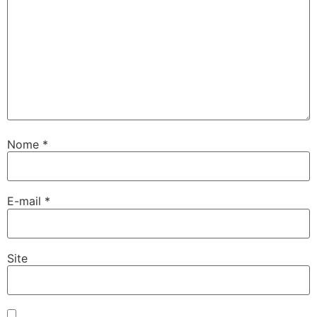
Nome
*
E-mail
*
Site