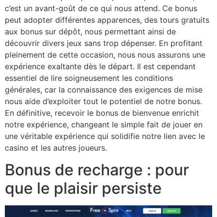
c’est un avant-goût de ce qui nous attend. Ce bonus
peut adopter différentes apparences, des tours gratuits
aux bonus sur dépôt, nous permettant ainsi de
découvrir divers jeux sans trop dépenser. En profitant
pleinement de cette occasion, nous nous assurons une
expérience exaltante dès le départ. Il est cependant
essentiel de lire soigneusement les conditions
générales, car la connaissance des exigences de mise
nous aide d’exploiter tout le potentiel de notre bonus.
En définitive, recevoir le bonus de bienvenue enrichit
notre expérience, changeant le simple fait de jouer en
une véritable expérience qui solidifie notre lien avec le
casino et les autres joueurs.
Bonus de recharge : pour
que le plaisir persiste