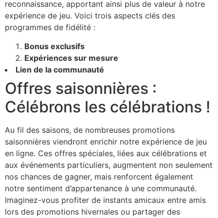
reconnaissance, apportant ainsi plus de valeur à notre
expérience de jeu. Voici trois aspects clés des
programmes de fidélité :
Bonus exclusifs
Expériences sur mesure
Lien de la communauté
Offres saisonnières :
Célébrons les célébrations !
Au fil des saisons, de nombreuses promotions
saisonnières viendront enrichir notre expérience de jeu
en ligne. Ces offres spéciales, liées aux célébrations et
aux événements particuliers, augmentent non seulement
nos chances de gagner, mais renforcent également
notre sentiment d’appartenance à une communauté.
Imaginez-vous profiter de instants amicaux entre amis
lors des promotions hivernales ou partager des