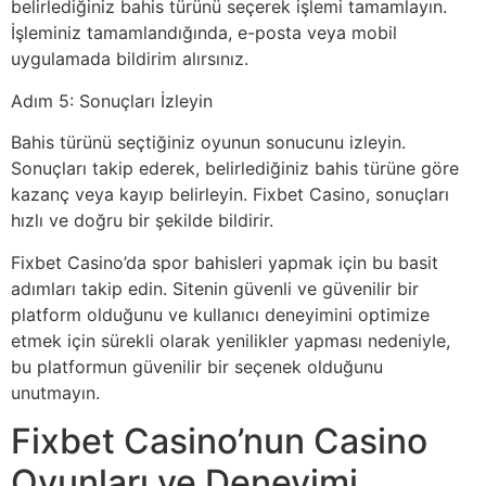
belirlediğiniz bahis türünü seçerek işlemi tamamlayın.
İşleminiz tamamlandığında, e-posta veya mobil
uygulamada bildirim alırsınız.
Adım 5: Sonuçları İzleyin
Bahis türünü seçtiğiniz oyunun sonucunu izleyin.
Sonuçları takip ederek, belirlediğiniz bahis türüne göre
kazanç veya kayıp belirleyin. Fixbet Casino, sonuçları
hızlı ve doğru bir şekilde bildirir.
Fixbet Casino’da spor bahisleri yapmak için bu basit
adımları takip edin. Sitenin güvenli ve güvenilir bir
platform olduğunu ve kullanıcı deneyimini optimize
etmek için sürekli olarak yenilikler yapması nedeniyle,
bu platformun güvenilir bir seçenek olduğunu
unutmayın.
Fixbet Casino’nun Casino
Oyunları ve Deneyimi