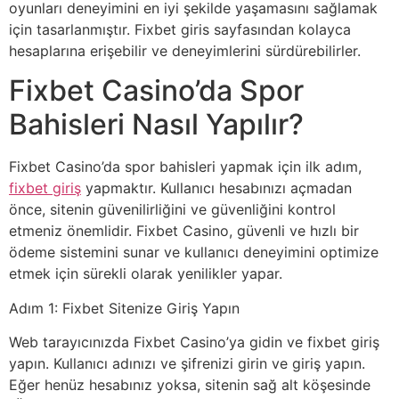
oyunları deneyimini en iyi şekilde yaşamasını sağlamak
için tasarlanmıştır. Fixbet giris sayfasından kolayca
hesaplarına erişebilir ve deneyimlerini sürdürebilirler.
Fixbet Casino’da Spor
Bahisleri Nasıl Yapılır?
Fixbet Casino’da spor bahisleri yapmak için ilk adım,
fixbet giriş
yapmaktır. Kullanıcı hesabınızı açmadan
önce, sitenin güvenilirliğini ve güvenliğini kontrol
etmeniz önemlidir. Fixbet Casino, güvenli ve hızlı bir
ödeme sistemini sunar ve kullanıcı deneyimini optimize
etmek için sürekli olarak yenilikler yapar.
Adım 1: Fixbet Sitenize Giriş Yapın
Web tarayıcınızda Fixbet Casino’ya gidin ve fixbet giriş
yapın. Kullanıcı adınızı ve şifrenizi girin ve giriş yapın.
Eğer henüz hesabınız yoksa, sitenin sağ alt köşesinde