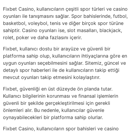
Fixbet Casino, kullanıcıların çeşitli spor türleri ve casino
oyunları ile tanışmasını sağlar. Spor bahislerinde, futbol,
basketbol, voleybol, tenis ve diğer birçok spor türüne
sahiptir. Casino oyunları ise, slot masalları, blackjack,
rolet, poker ve daha fazlasını içerir.
Fixbet, kullanıcı dostu bir arayüze ve güvenli bir
platforma sahip olup, kullanıcıların ihtiyaçlarına göre en
uygun oyunları seçebilmesini sağlar. Sitemiz, güncel ve
detaylı spor haberleri ile de kullanıcıların takip ettiği
mevcut oyunları takip etmesini kolaylaştırır.
Fixbet, güvenliği en üst düzeyde ön planda tutar.
Kullanıcı bilgilerinin korunması ve finansal işlemlerin
güvenli bir şekilde gerçekleştirilmesi için gerekli
önlemleri alır. Bu nedenle, kullanıcılar güvenle
oynayabilecekleri bir platforma sahip olurlar.
Fixbet Casino, kullanıcıların spor bahisleri ve casino