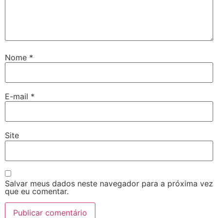
Nome
*
E-mail
*
Site
Salvar meus dados neste navegador para a próxima vez
que eu comentar.