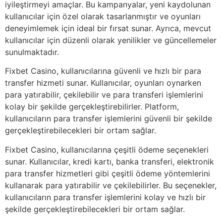
iyileştirmeyi amaçlar. Bu kampanyalar, yeni kaydolunan
kullanıcılar için özel olarak tasarlanmıştır ve oyunları
deneyimlemek için ideal bir fırsat sunar. Ayrıca, mevcut
kullanıcılar için düzenli olarak yenilikler ve güncellemeler
sunulmaktadır.
Fixbet Casino, kullanıcılarına güvenli ve hızlı bir para
transfer hizmeti sunar. Kullanıcılar, oyunları oynarken
para yatırabilir, çekilebilir ve para transferi işlemlerini
kolay bir şekilde gerçekleştirebilirler. Platform,
kullanıcıların para transfer işlemlerini güvenli bir şekilde
gerçekleştirebilecekleri bir ortam sağlar.
Fixbet Casino, kullanıcılarına çeşitli ödeme seçenekleri
sunar. Kullanıcılar, kredi kartı, banka transferi, elektronik
para transfer hizmetleri gibi çeşitli ödeme yöntemlerini
kullanarak para yatırabilir ve çekilebilirler. Bu seçenekler,
kullanıcıların para transfer işlemlerini kolay ve hızlı bir
şekilde gerçekleştirebilecekleri bir ortam sağlar.