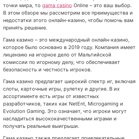
точки мира, то
gama casino
Online – это ваш выбор.
В этом обзоре мы рассмотрим все преимущества и
недостатки этого онлайн-казино, чтобы помочь вам
принять решение.
Гама казино – это международный онлайн-казино,
которое было основано в 2019 году. Компания имеет
лицензию на игорное дело от Мальтийской
комиссии по игорному делу, что обеспечивает
безопасность и честность игроков.
Гама казино предлагает широкий спектр иг, включая
слоты, карточные игры, рулетку и другие. В их
ассортименте есть игры от известных
разработчиков, таких как NetEnt, Microgaming и
Evolution Gaming. Это означает, что игроки могут
насладиться высококачественными играми и
получать реальные выигрыши.
Гама казино также предлагает привлекательные