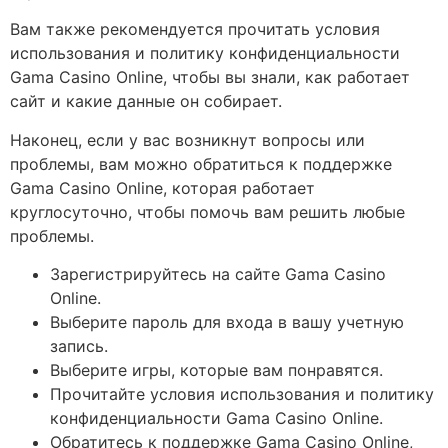
Вам также рекомендуется прочитать условия
использования и политику конфиденциальности
Gama Casino Online, чтобы вы знали, как работает
сайт и какие данные он собирает.
Наконец, если у вас возникнут вопросы или
проблемы, вам можно обратиться к поддержке
Gama Casino Online, которая работает
круглосуточно, чтобы помочь вам решить любые
проблемы.
Зарегистрируйтесь на сайте Gama Casino
Online.
Выберите пароль для входа в вашу учетную
запись.
Выберите игры, которые вам понравятся.
Прочитайте условия использования и политику
конфиденциальности Gama Casino Online.
Обратитесь к поддержке Gama Casino Online,