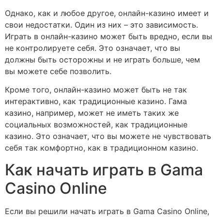
Однако, как и любое другое, онлайн-казино имеет и
свои недостатки. Один из них – это зависимость.
Играть в онлайн-казино может быть вредно, если вы
не контролируете себя. Это означает, что вы
должны быть осторожны и не играть больше, чем
вы можете себе позволить.
Кроме того, онлайн-казино может быть не так
интерактивно, как традиционные казино. Гама
казино, например, может не иметь таких же
социальных возможностей, как традиционные
казино. Это означает, что вы можете не чувствовать
себя так комфортно, как в традиционном казино.
Как начать играть в Gama
Casino Online
Если вы решили начать играть в Gama Casino Online,