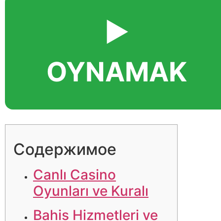
▶️
OYNAMAK
Содержимое
Canlı Casino
Oyunları ve Kuralı
Bahis Hizmetleri ve