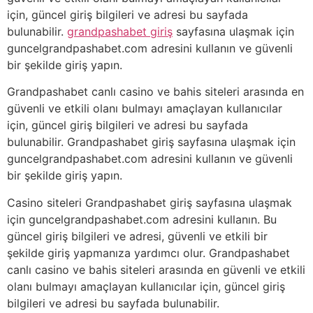
için, güncel giriş bilgileri ve adresi bu sayfada
bulunabilir.
grandpashabet giriş
sayfasına ulaşmak için
guncelgrandpashabet.com adresini kullanın ve güvenli
bir şekilde giriş yapın.
Grandpashabet canlı casino ve bahis siteleri arasında en
güvenli ve etkili olanı bulmayı amaçlayan kullanıcılar
için, güncel giriş bilgileri ve adresi bu sayfada
bulunabilir. Grandpashabet giriş sayfasına ulaşmak için
guncelgrandpashabet.com adresini kullanın ve güvenli
bir şekilde giriş yapın.
Casino siteleri Grandpashabet giriş sayfasına ulaşmak
için guncelgrandpashabet.com adresini kullanın. Bu
güncel giriş bilgileri ve adresi, güvenli ve etkili bir
şekilde giriş yapmanıza yardımcı olur. Grandpashabet
canlı casino ve bahis siteleri arasında en güvenli ve etkili
olanı bulmayı amaçlayan kullanıcılar için, güncel giriş
bilgileri ve adresi bu sayfada bulunabilir.