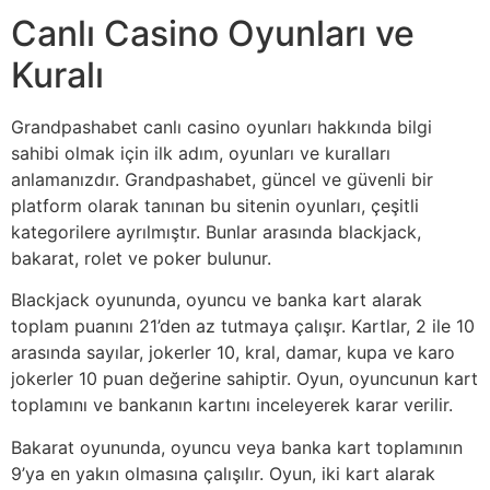
Canlı Casino Oyunları ve
Kuralı
Grandpashabet canlı casino oyunları hakkında bilgi
sahibi olmak için ilk adım, oyunları ve kuralları
anlamanızdır. Grandpashabet, güncel ve güvenli bir
platform olarak tanınan bu sitenin oyunları, çeşitli
kategorilere ayrılmıştır. Bunlar arasında blackjack,
bakarat, rolet ve poker bulunur.
Blackjack oyununda, oyuncu ve banka kart alarak
toplam puanını 21’den az tutmaya çalışır. Kartlar, 2 ile 10
arasında sayılar, jokerler 10, kral, damar, kupa ve karo
jokerler 10 puan değerine sahiptir. Oyun, oyuncunun kart
toplamını ve bankanın kartını inceleyerek karar verilir.
Bakarat oyununda, oyuncu veya banka kart toplamının
9’ya en yakın olmasına çalışılır. Oyun, iki kart alarak