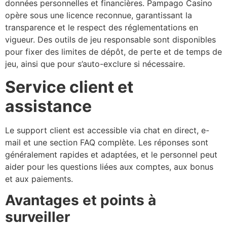
données personnelles et financières. Pampago Casino
opère sous une licence reconnue, garantissant la
transparence et le respect des réglementations en
vigueur. Des outils de jeu responsable sont disponibles
pour fixer des limites de dépôt, de perte et de temps de
jeu, ainsi que pour s’auto-exclure si nécessaire.
Service client et
assistance
Le support client est accessible via chat en direct, e-
mail et une section FAQ complète. Les réponses sont
généralement rapides et adaptées, et le personnel peut
aider pour les questions liées aux comptes, aux bonus
et aux paiements.
Avantages et points à
surveiller