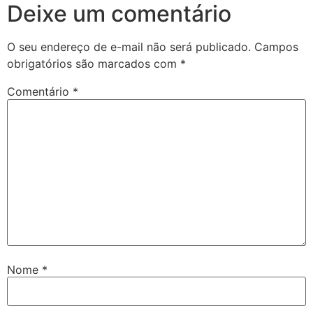
Deixe um comentário
O seu endereço de e-mail não será publicado.
Campos
obrigatórios são marcados com
*
Comentário
*
Nome
*