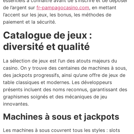
essentiels à connaître avant de s’inscrire et de déposer
de l’argent sur
fr-pampagocasino.com
, en mettant
l’accent sur les jeux, les bonus, les méthodes de
paiement et la sécurité.
Catalogue de jeux :
diversité et qualité
La sélection de jeux est l’un des atouts majeurs du
casino. On y trouve des centaines de machines à sous,
des jackpots progressifs, ainsi qu’une offre de jeux de
table classiques et modernes. Les développeurs
présents incluent des noms reconnus, garantissant des
graphismes soignés et des mécaniques de jeu
innovantes.
Machines à sous et jackpots
Les machines à sous couvrent tous les styles : slots