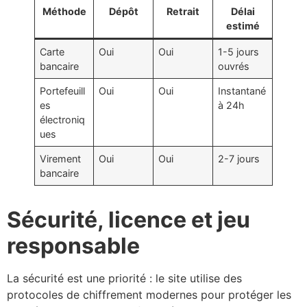
Méthode
Dépôt
Retrait
Délai
estimé
Carte
Oui
Oui
1-5 jours
bancaire
ouvrés
Portefeuill
Oui
Oui
Instantané
es
à 24h
électroniq
ues
Virement
Oui
Oui
2-7 jours
bancaire
Sécurité, licence et jeu
responsable
La sécurité est une priorité : le site utilise des
protocoles de chiffrement modernes pour protéger les