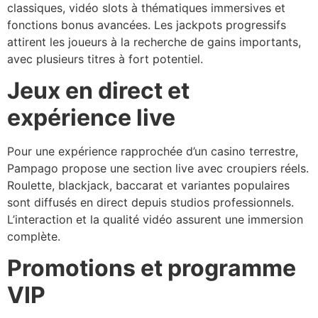
classiques, vidéo slots à thématiques immersives et
fonctions bonus avancées. Les jackpots progressifs
attirent les joueurs à la recherche de gains importants,
avec plusieurs titres à fort potentiel.
Jeux en direct et
expérience live
Pour une expérience rapprochée d’un casino terrestre,
Pampago propose une section live avec croupiers réels.
Roulette, blackjack, baccarat et variantes populaires
sont diffusés en direct depuis studios professionnels.
L’interaction et la qualité vidéo assurent une immersion
complète.
Promotions et programme
VIP