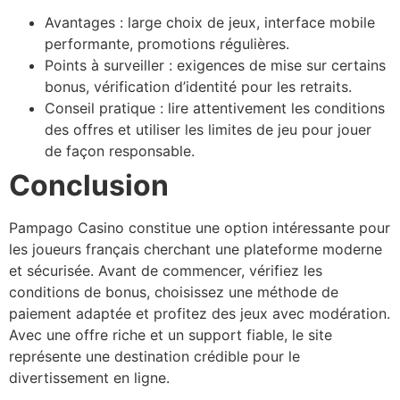
Avantages : large choix de jeux, interface mobile
performante, promotions régulières.
Points à surveiller : exigences de mise sur certains
bonus, vérification d’identité pour les retraits.
Conseil pratique : lire attentivement les conditions
des offres et utiliser les limites de jeu pour jouer
de façon responsable.
Conclusion
Pampago Casino constitue une option intéressante pour
les joueurs français cherchant une plateforme moderne
et sécurisée. Avant de commencer, vérifiez les
conditions de bonus, choisissez une méthode de
paiement adaptée et profitez des jeux avec modération.
Avec une offre riche et un support fiable, le site
représente une destination crédible pour le
divertissement en ligne.