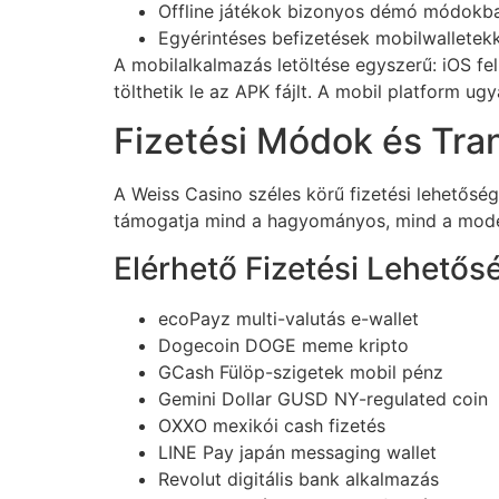
Offline játékok bizonyos démó módokb
Egyérintéses befizetések mobilwalletek
A mobilalkalmazás letöltése egyszerű: iOS fe
tölthetik le az APK fájlt. A mobil platform ug
Fizetési Módok és Tra
A Weiss Casino széles körű fizetési lehetős
támogatja mind a hagyományos, mind a modern
Elérhető Fizetési Lehetős
ecoPayz multi-valutás e-wallet
Dogecoin DOGE meme kripto
GCash Fülöp-szigetek mobil pénz
Gemini Dollar GUSD NY-regulated coin
OXXO mexikói cash fizetés
LINE Pay japán messaging wallet
Revolut digitális bank alkalmazás