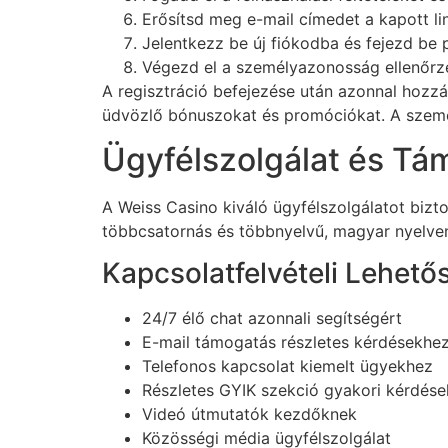
Erősítsd meg e-mail címedet a kapott li
Jelentkezz be új fiókodba és fejezd be p
Végezd el a személyazonosság ellenőrz
A regisztráció befejezése után azonnal hozzá
üdvözlő bónuszokat és promóciókat. A szemé
Ügyfélszolgálat és Tá
A Weiss Casino kiváló ügyfélszolgálatot bizt
többcsatornás és többnyelvű, magyar nyelven 
Kapcsolatfelvételi Lehető
24/7 élő chat azonnali segítségért
E-mail támogatás részletes kérdésekhe
Telefonos kapcsolat kiemelt ügyekhez
Részletes GYIK szekció gyakori kérdése
Videó útmutatók kezdőknek
Közösségi média ügyfélszolgálat