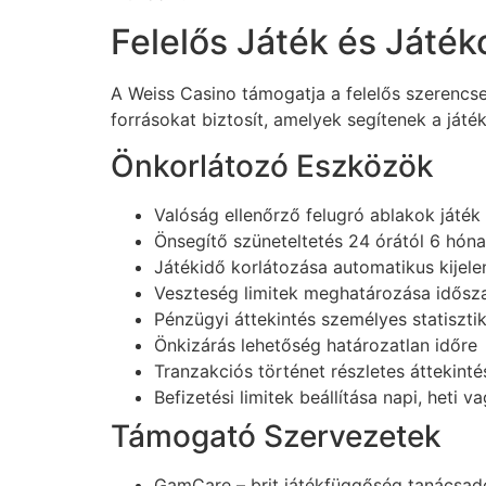
Felelős Játék és Játé
A Weiss Casino támogatja a felelős szerencse
forrásokat biztosít, amelyek segítenek a ját
Önkorlátozó Eszközök
Valóság ellenőrző felugró ablakok játé
Önsegítő szüneteltetés 24 órától 6 hón
Játékidő korlátozása automatikus kijele
Veszteség limitek meghatározása idősz
Pénzügyi áttekintés személyes statiszti
Önkizárás lehetőség határozatlan időre
Tranzakciós történet részletes áttekinté
Befizetési limitek beállítása napi, heti v
Támogató Szervezetek
GamCare – brit játékfüggőség tanácsad