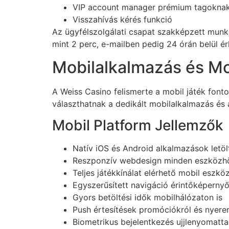
VIP account manager prémium tagokna
Visszahívás kérés funkció
Az ügyfélszolgálati csapat szakképzett munk
mint 2 perc, e-mailben pedig 24 órán belül ér
Mobilalkalmazás és Mo
A Weiss Casino felismerte a mobil játék fon
választhatnak a dedikált mobilalkalmazás és 
Mobil Platform Jellemzők
Natív iOS és Android alkalmazások letö
Reszponzív webdesign minden eszközhö
Teljes játékkínálat elérhető mobil eszk
Egyszerűsített navigáció érintőképerny
Gyors betöltési idők mobilhálózaton is
Push értesítések promóciókról és nyer
Biometrikus bejelentkezés ujjlenyomattal