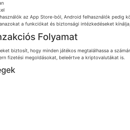
an
kel
lhasználók az App Store-ból, Android felhasználók pedig k
yanazokat a funkciókat és biztonsági intézkedéseket kínálja,
nzakciós Folyamat
égeket biztosít, hogy minden játékos megtalálhassa a szám
 fizetési megoldásokat, beleértve a kriptovalutákat is.
égek