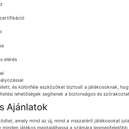
oz
certifikáció
l
sa
s elérés
el
ályozással
ellett, és különféle eszközöket biztosít a játékosoknak, ho
teltetési lehetőségek segítenek a biztonságos és szórakozt
s Ajánlatok
tet, amely mind az új, mind a visszatérő játékosokat juta
gy minden játékos megtalálhassa a számára legmegfelelőbb 