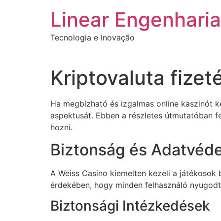
Ir
Linear Engenharia
para
o
Tecnologia e Inovação
conteúdo
Kriptovaluta fize
Ha megbízható és izgalmas online kaszinót ke
aspektusát. Ebben a részletes útmutatóban fe
hozni.
Biztonság és Adatvéd
A Weiss Casino kiemelten kezeli a játékosok
érdekében, hogy minden felhasználó nyugodt 
Biztonsági Intézkedések