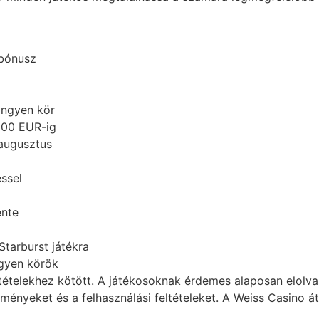
k
 bónusz
ingyen kör
200 EUR-ig
augusztus
ssel
ente
Starburst játékra
gyen körök
ételekhez kötött. A játékosoknak érdemes alaposan elolvas
nyeket és a felhasználási feltételeket. A Weiss Casino átlá