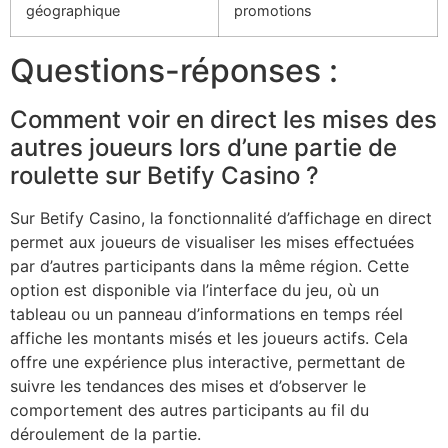
géographique
promotions
Questions-réponses :
Comment voir en direct les mises des
autres joueurs lors d’une partie de
roulette sur Betify Casino ?
Sur Betify Casino, la fonctionnalité d’affichage en direct
permet aux joueurs de visualiser les mises effectuées
par d’autres participants dans la même région. Cette
option est disponible via l’interface du jeu, où un
tableau ou un panneau d’informations en temps réel
affiche les montants misés et les joueurs actifs. Cela
offre une expérience plus interactive, permettant de
suivre les tendances des mises et d’observer le
comportement des autres participants au fil du
déroulement de la partie.