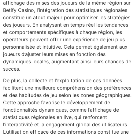
affichage des mises des joueurs de la même région sur
Betify Casino, l’intégration des statistiques régionales
constitue un atout majeur pour optimiser les stratégies
des joueurs. En analysant en temps réel les tendances
et comportements spécifiques à chaque région, les
opérateurs peuvent offrir une expérience de jeu plus
personnalisée et intuitive. Cela permet également aux
joueurs d’ajuster leurs mises en fonction des
dynamiques locales, augmentant ainsi leurs chances de
succès.
De plus, la collecte et l’exploitation de ces données
facilitent une meilleure compréhension des préférences
et des habitudes de jeu selon les zones géographiques.
Cette approche favorise le développement de
fonctionnalités dynamiques, comme l’affichage de
statistiques régionales en live, qui renforcent
l’interactivité et la engagement global des utilisateurs.
L’utilisation efficace de ces informations constitue une