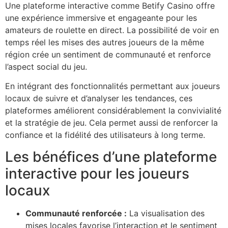
Une plateforme interactive comme Betify Casino offre
une expérience immersive et engageante pour les
amateurs de roulette en direct. La possibilité de voir en
temps réel les mises des autres joueurs de la même
région crée un sentiment de communauté et renforce
l’aspect social du jeu.
En intégrant des fonctionnalités permettant aux joueurs
locaux de suivre et d’analyser les tendances, ces
plateformes améliorent considérablement la convivialité
et la stratégie de jeu. Cela permet aussi de renforcer la
confiance et la fidélité des utilisateurs à long terme.
Les bénéfices d’une plateforme
interactive pour les joueurs
locaux
Communauté renforcée :
La visualisation des
mises locales favorise l’interaction et le sentiment