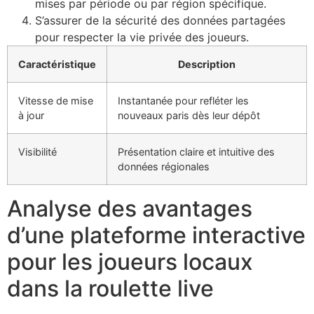
mises par période ou par région spécifique.
S’assurer de la sécurité des données partagées
pour respecter la vie privée des joueurs.
Caractéristique
Description
Vitesse de mise
Instantanée pour refléter les
à jour
nouveaux paris dès leur dépôt
Visibilité
Présentation claire et intuitive des
données régionales
Analyse des avantages
d’une plateforme interactive
pour les joueurs locaux
dans la roulette live