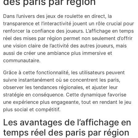
des paris par région
Dans l’univers des jeux de roulette en direct, la
transparence et l’interactivité jouent un rôle crucial pour
renforcer la confiance des joueurs. L’affichage en temps
réel des mises par région permet non seulement d’offrir
une vision claire de l’activité des autres joueurs, mais
aussi de créer une ambiance plus immersive et
communautaire.
Grâce à cette fonctionnalité, les utilisateurs peuvent
suivre instantanément où se concentrent les paris,
observer les tendances régionales, et ajuster leur
stratégie en conséquence. Cette dynamique favorise
une expérience plus engageante, tout en rendant le jeu
plus social et compétitif.
Les avantages de l’affichage en
temps réel des paris par région