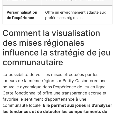
Personnalisation
Offre un environnement adapté aux
de l’expérience
préférences régionales.
Comment la visualisation
des mises régionales
influence la stratégie de jeu
communautaire
La possibilité de voir les mises effectuées par les
joueurs de la même région sur Betify Casino crée une
nouvelle dynamique dans l’expérience de jeu en ligne.
Cette fonctionnalité offre une transparence accrue et
favorise le sentiment d’appartenance à une
communauté locale.
Elle permet aux joueurs d’analyser
les tendances et de détecter les comportements de