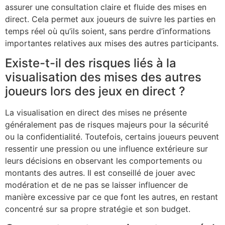
assurer une consultation claire et fluide des mises en
direct. Cela permet aux joueurs de suivre les parties en
temps réel où qu’ils soient, sans perdre d’informations
importantes relatives aux mises des autres participants.
Existe-t-il des risques liés à la
visualisation des mises des autres
joueurs lors des jeux en direct ?
La visualisation en direct des mises ne présente
généralement pas de risques majeurs pour la sécurité
ou la confidentialité. Toutefois, certains joueurs peuvent
ressentir une pression ou une influence extérieure sur
leurs décisions en observant les comportements ou
montants des autres. Il est conseillé de jouer avec
modération et de ne pas se laisser influencer de
manière excessive par ce que font les autres, en restant
concentré sur sa propre stratégie et son budget.