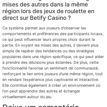
mises des autres dans la même
région lors des jeux de roulette en
direct sur Betify Casino ?
Ce système permet aux joueurs d’observer les
comportements et préférences des participants locaux,
ce qui peut influencer leurs propres choix durant la
partie. En voyant les mises des autres, il devient plus
simple de repérer des tendances ou des stratégies
populaires dans une région spécifique, ce qui peut aider
à prendre des décisions plus éclairées. De plus, cette
fonctionnalité favorise un sentiment de communauté,
renforçant le lien entre joueurs d’une même région, tout
en rendant l’expérience plus captivante et interactive.
Elle contribue également à créer un environnement où
l’on peut apprendre des autres et échanger
virtuellement autour du jeu.