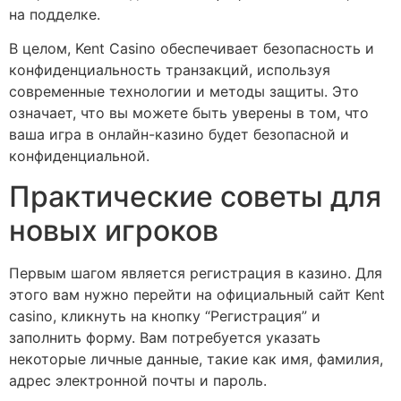
на подделке.
В целом, Kent Casino обеспечивает безопасность и
конфиденциальность транзакций, используя
современные технологии и методы защиты. Это
означает, что вы можете быть уверены в том, что
ваша игра в онлайн-казино будет безопасной и
конфиденциальной.
Практические советы для
новых игроков
Первым шагом является регистрация в казино. Для
этого вам нужно перейти на официальный сайт Kent
casino, кликнуть на кнопку “Регистрация” и
заполнить форму. Вам потребуется указать
некоторые личные данные, такие как имя, фамилия,
адрес электронной почты и пароль.