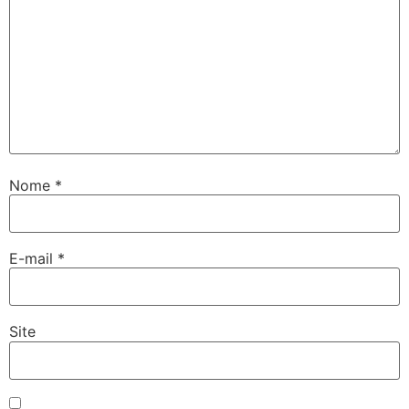
Nome
*
E-mail
*
Site