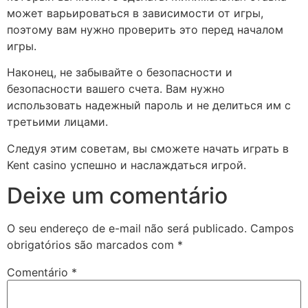
может варьироваться в зависимости от игры,
поэтому вам нужно проверить это перед началом
игры.
Наконец, не забывайте о безопасности и
безопасности вашего счета. Вам нужно
использовать надежный пароль и не делиться им с
третьими лицами.
Следуя этим советам, вы сможете начать играть в
Kent casino успешно и наслаждаться игрой.
Deixe um comentário
O seu endereço de e-mail não será publicado.
Campos
obrigatórios são marcados com
*
Comentário
*