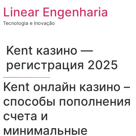
Ir
Linear Engenharia
para
o
Tecnologia e Inovação
conteúdo
Kent казино —
регистрация 2025
FREE HACK TUTORIAL SPAM | FREE MONEY ONLINE | GET FREE MONEY NOW | Telegram: @seo7878 H2JpP↑↑↑Hack Tutorial PORNO SEO backlinks
Black Hat SEO, Google SEO fast ranking ↑↑↑ Telegram: @seo7878 75xas↑↑↑Black Hat SEO backlinks, focusing on Black Hat SEO, Google SEO fast ranking ↑↑↑ Telegram: @seo7878 75xas↑↑↑Black Hat SEO backlinks, focusing on Black Hat SEO
zdfws85de↑↑↑Black Hat SEO backlinks, focusing on Black Hat SEO, Google Raking
Kent онлайн казино –
способы пополнения
счета и
минимальные