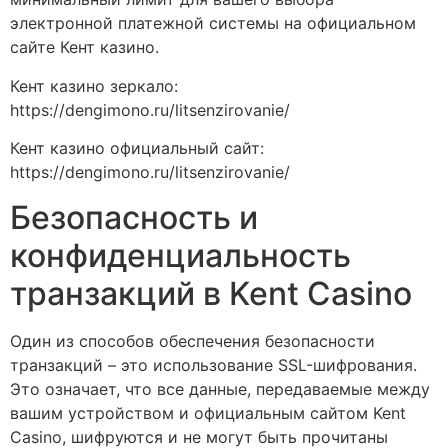
электронной платежной системы на официальном
сайте Кент казино.
Кент казино зеркало:
https://dengimono.ru/litsenzirovanie/
Кент казино официальный сайт:
https://dengimono.ru/litsenzirovanie/
Безопасность и
конфиденциальность
транзакций в Kent Casino
Один из способов обеспечения безопасности
транзакций – это использование SSL-шифрования.
Это означает, что все данные, передаваемые между
вашим устройством и официальным сайтом Kent
Casino, шифруются и не могут быть прочитаны