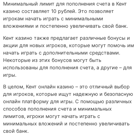
Минимальный лимит для пополнения счета в Кент
казино составляет 10 рублей. Это позволяет
игрокам начать играть с минимальными
вложениями и постепенно увеличивать свой банк.
Кент казино также предлагает различные бонусы и
акции для новых игроков, которые могут помочь им
начать играть с дополнительными средствами.
Некоторые из этих бонусов могут быть
использованы для пополнения счета, а другие – для
игры.
В целом, Кент онлайн казино – это отличный выбор
для игроков, которые ищут надежную и безопасную
онлайн платформу для игры. С помощью различных
способов пополнения счета и минимальных
лимитов, игроки могут начать играть с
минимальных вложений и постепенно увеличивать
свой банк.