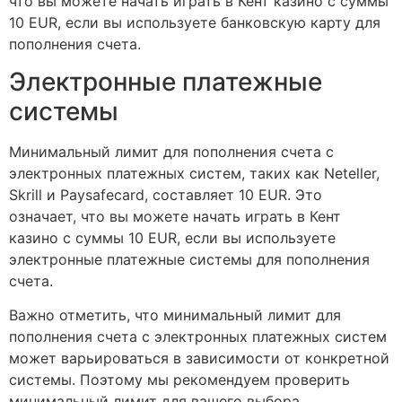
что вы можете начать играть в Кент казино с суммы
10 EUR, если вы используете банковскую карту для
пополнения счета.
Электронные платежные
системы
Минимальный лимит для пополнения счета с
электронных платежных систем, таких как Neteller,
Skrill и Paysafecard, составляет 10 EUR. Это
означает, что вы можете начать играть в Кент
казино с суммы 10 EUR, если вы используете
электронные платежные системы для пополнения
счета.
Важно отметить, что минимальный лимит для
пополнения счета с электронных платежных систем
может варьироваться в зависимости от конкретной
системы. Поэтому мы рекомендуем проверить
минимальный лимит для вашего выбора