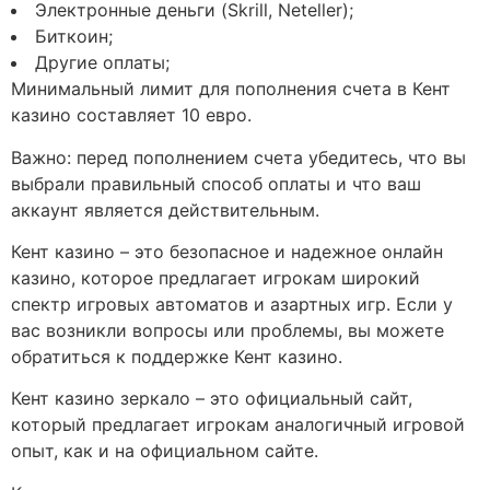
Электронные деньги (Skrill, Neteller);
Биткоин;
Другие оплаты;
Минимальный лимит для пополнения счета в Кент
казино составляет 10 евро.
Важно: перед пополнением счета убедитесь, что вы
выбрали правильный способ оплаты и что ваш
аккаунт является действительным.
Кент казино – это безопасное и надежное онлайн
казино, которое предлагает игрокам широкий
спектр игровых автоматов и азартных игр. Если у
вас возникли вопросы или проблемы, вы можете
обратиться к поддержке Кент казино.
Кент казино зеркало – это официальный сайт,
который предлагает игрокам аналогичный игровой
опыт, как и на официальном сайте.