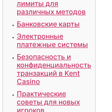
лимиты для
различных методов
Банковские карты
Электронные
платежные системы
Безопасность и
конфиденциальность
транзакций в Kent
Casino
Практические
советы для новых
игроков