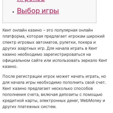
Выбор игры
Кент онлайн казино – это популярная онлайн
платформа, которая предлагает игрокам широкий
спектр игровых автоматов, рулетки, покера и
других азартных игр. Для начала играть в Кент
казино необходимо зарегистрироваться на
официальном сайте или использовать зеркало Кент
казино.
После регистрации игрок может начать играть, но
для начала игры необходимо пополнить свой счет.
Кент казино предлагает несколько способов
пополнения счета, включая депозиты с помощью
кредитной карты, электронных денег, WebMoney и
других платежных систем.