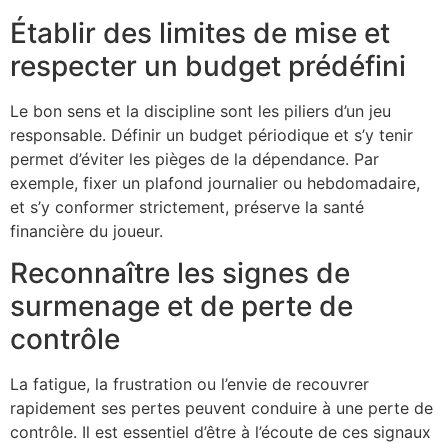
Établir des limites de mise et
respecter un budget prédéfini
Le bon sens et la discipline sont les piliers d’un jeu
responsable. Définir un budget périodique et s’y tenir
permet d’éviter les pièges de la dépendance. Par
exemple, fixer un plafond journalier ou hebdomadaire,
et s’y conformer strictement, préserve la santé
financière du joueur.
Reconnaître les signes de
surmenage et de perte de
contrôle
La fatigue, la frustration ou l’envie de recouvrer
rapidement ses pertes peuvent conduire à une perte de
contrôle. Il est essentiel d’être à l’écoute de ces signaux