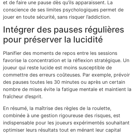
et de faire une pause dès qu’ils apparaissent. La
conscience de ses limites psychologiques permet de
jouer en toute sécurité, sans risquer l’addiction.
Intégrer des pauses régulières
pour préserver la lucidité
Planifier des moments de repos entre les sessions
favorise la concentration et la réflexion stratégique. Un
joueur qui reste lucide est moins susceptible de
commettre des erreurs coûteuses. Par exemple, prévoir
des pauses toutes les 30 minutes ou après un certain
nombre de mises évite la fatigue mentale et maintient la
fraîcheur d’esprit.
En résumé, la maîtrise des règles de la roulette,
combinée à une gestion rigoureuse des risques, est
indispensable pour les joueurs expérimentés souhaitant
optimiser leurs résultats tout en ménant leur capital