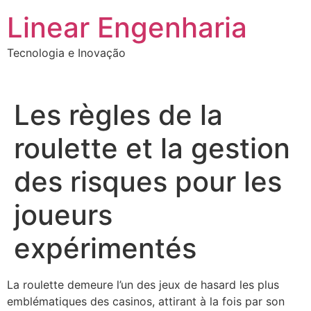
Ir
Linear Engenharia
para
o
Tecnologia e Inovação
conteúdo
Les règles de la
roulette et la gestion
des risques pour les
joueurs
expérimentés
La roulette demeure l’un des jeux de hasard les plus
emblématiques des casinos, attirant à la fois par son