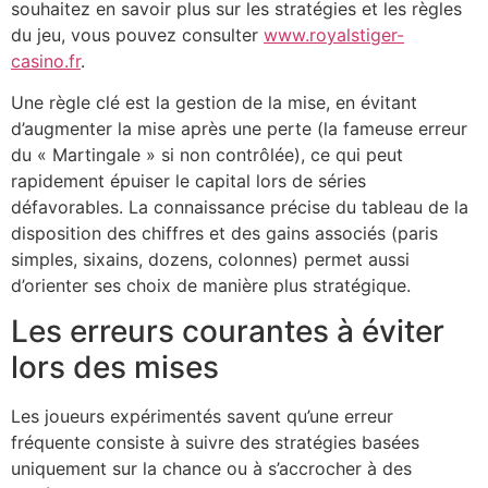
souhaitez en savoir plus sur les stratégies et les règles
du jeu, vous pouvez consulter
www.royalstiger-
casino.fr
.
Une règle clé est la gestion de la mise, en évitant
d’augmenter la mise après une perte (la fameuse erreur
du « Martingale » si non contrôlée), ce qui peut
rapidement épuiser le capital lors de séries
défavorables. La connaissance précise du tableau de la
disposition des chiffres et des gains associés (paris
simples, sixains, dozens, colonnes) permet aussi
d’orienter ses choix de manière plus stratégique.
Les erreurs courantes à éviter
lors des mises
Les joueurs expérimentés savent qu’une erreur
fréquente consiste à suivre des stratégies basées
uniquement sur la chance ou à s’accrocher à des