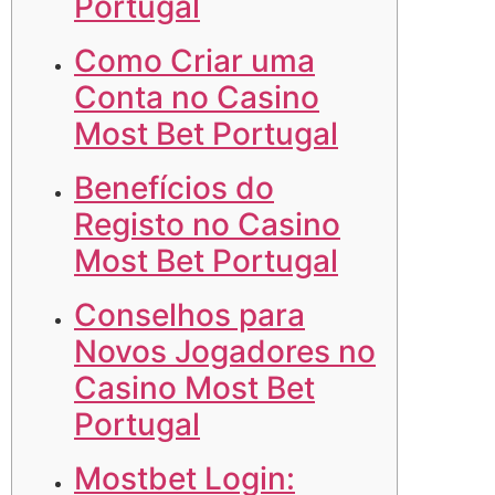
Portugal
Como Criar uma
Conta no Casino
Most Bet Portugal
Benefícios do
Registo no Casino
Most Bet Portugal
Conselhos para
Novos Jogadores no
Casino Most Bet
Portugal
Mostbet Login: