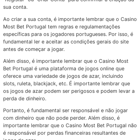
sua conta.
Ao criar a sua conta, é importante lembrar que o Casino
Most Bet Portugal tem regras e regulamentações
específicas para os jogadores portugueses. Por isso, é
fundamental ler e aceitar as condições gerais do site
antes de começar a jogar.
Além disso, é importante lembrar que o Casino Most
Bet Portugal é uma plataforma de jogos online que
oferece uma variedade de jogos de azar, incluindo
slots, ruleta, blackjack, etc. É importante lembrar que
os jogos de azar podem ser perigosos e podem levar a
perda de dinheiro.
Portanto, é fundamental ser responsável e não jogar
com dinheiro que não pode perder. Além disso, é
importante lembrar que o Casino Most Bet Portugal não
é responsável por perdas financeiras resultantes de