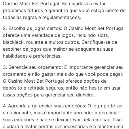
Casino Most Bet Portugal. Isso ajudará a evitar
problemas futuros e garantirá que você esteja ciente de
todas as regras e regulamentações.
2. Escolha os jogos certos: O Casino Most Bet Portugal
oferece uma variedade de jogos, incluindo slots,
blackjack, roulette e muitos outros. Certifique-se de
escolher os jogos que melhor se adequam às suas
habilidades e preferências.
3. Gerencie seu orçamento: É importante gerenciar seu
orçamento e não gastar mais do que você pode pagar.
O Casino Most Bet Portugal oferece opções de
depósito e retirada seguras, então não hesite em usar
essas opções para gerenciar seu dinheiro.
4. Aprenda a gerenciar suas emoções: O jogo pode ser
emocionante, mas é importante aprender a gerenciar
suas emoções e não se deixar levar pela emoção. Isso
ajudará a evitar perdas desnecessárias e a manter uma