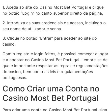
1. Aceda ao site do Casino Most Bet Portugal e clique
no botão “Login” no canto superior direito da página.
2. Introduza as suas credenciais de acesso, incluindo o
seu nome de utilizador e senha.
3. Clique no botão “Entrar” para aceder ao site do
casino.
Com o registo e login feitos, é possível começar a jogar
e a apostar no Casino Most Bet Portugal. Lembre-se de
que é importante respeitar as regras e regulamentações
do casino, bem como as leis e regulamentações
portuguesas.
Como Criar uma Conta no
Casino Most Bet Portugal
Para criar uma conta no Casino Most Bet Portugal, siga