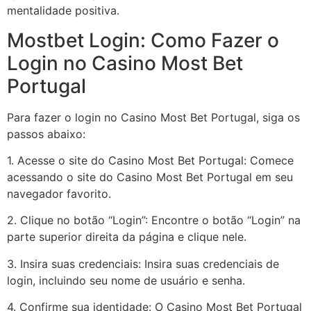
mentalidade positiva.
Mostbet Login: Como Fazer o
Login no Casino Most Bet
Portugal
Para fazer o login no Casino Most Bet Portugal, siga os
passos abaixo:
1. Acesse o site do Casino Most Bet Portugal: Comece
acessando o site do Casino Most Bet Portugal em seu
navegador favorito.
2. Clique no botão “Login”: Encontre o botão “Login” na
parte superior direita da página e clique nele.
3. Insira suas credenciais: Insira suas credenciais de
login, incluindo seu nome de usuário e senha.
4. Confirme sua identidade: O Casino Most Bet Portugal