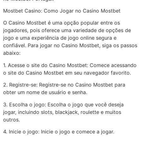
Mostbet Casino: Como Jogar no Casino Mostbet
O Casino Mostbet é uma opção popular entre os
jogadores, pois oferece uma variedade de opções de
jogo e uma experiência de jogo online segura e
confiável. Para jogar no Casino Mostbet, siga os passos
abaixo:
1. Acesse o site do Casino Mostbet: Comece acessando
o site do Casino Mostbet em seu navegador favorito.
2. Registre-se: Registre-se no Casino Mostbet para
obter um nome de usuário e senha.
3. Escolha o jogo: Escolha o jogo que você deseja
jogar, incluindo slots, blackjack, roulette e muitos
outros.
4. Inicie o jogo: Inicie o jogo e comece a jogar.