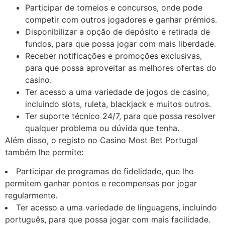
Participar de torneios e concursos, onde pode
competir com outros jogadores e ganhar prémios.
Disponibilizar a opção de depósito e retirada de
fundos, para que possa jogar com mais liberdade.
Receber notificações e promoções exclusivas,
para que possa aproveitar as melhores ofertas do
casino.
Ter acesso a uma variedade de jogos de casino,
incluindo slots, ruleta, blackjack e muitos outros.
Ter suporte técnico 24/7, para que possa resolver
qualquer problema ou dúvida que tenha.
Além disso, o registo no Casino Most Bet Portugal
também lhe permite:
Participar de programas de fidelidade, que lhe
permitem ganhar pontos e recompensas por jogar
regularmente.
Ter acesso a uma variedade de linguagens, incluindo
português, para que possa jogar com mais facilidade.