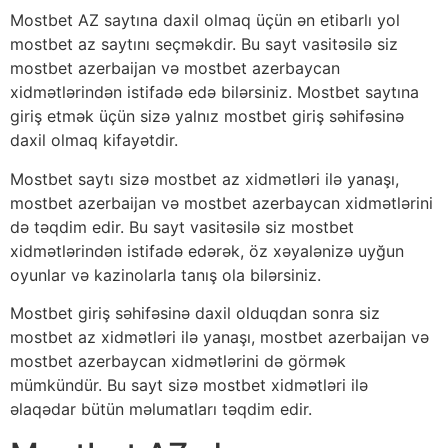
Mostbet AZ saytına daxil olmaq üçün ən etibarlı yol
mostbet az saytını seçməkdir. Bu sayt vasitəsilə siz
mostbet azerbaijan və mostbet azerbaycan
xidmətlərindən istifadə edə bilərsiniz. Mostbet saytına
giriş etmək üçün sizə yalnız mostbet giriş səhifəsinə
daxil olmaq kifayətdir.
Mostbet saytı sizə mostbet az xidmətləri ilə yanaşı,
mostbet azerbaijan və mostbet azerbaycan xidmətlərini
də təqdim edir. Bu sayt vasitəsilə siz mostbet
xidmətlərindən istifadə edərək, öz xəyalənizə uyğun
oyunlar və kazinolarla tanış ola bilərsiniz.
Mostbet giriş səhifəsinə daxil olduqdan sonra siz
mostbet az xidmətləri ilə yanaşı, mostbet azerbaijan və
mostbet azerbaycan xidmətlərini də görmək
mümkündür. Bu sayt sizə mostbet xidmətləri ilə
əlaqədar bütün məlumatları təqdim edir.