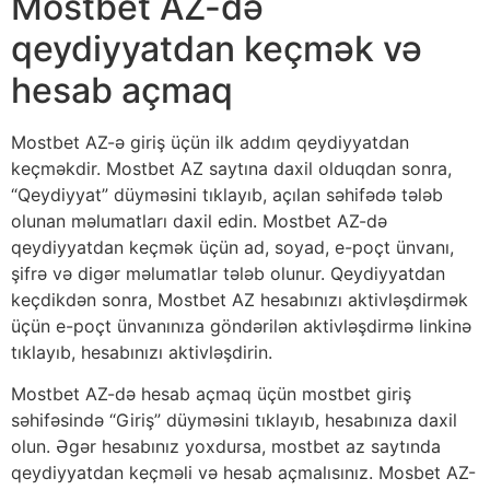
Mostbet AZ-də
qeydiyyatdan keçmək və
hesab açmaq
Mostbet AZ-ə giriş üçün ilk addım qeydiyyatdan
keçməkdir. Mostbet AZ saytına daxil olduqdan sonra,
“Qeydiyyat” düyməsini tıklayıb, açılan səhifədə tələb
olunan məlumatları daxil edin. Mostbet AZ-də
qeydiyyatdan keçmək üçün ad, soyad, e-poçt ünvanı,
şifrə və digər məlumatlar tələb olunur. Qeydiyyatdan
keçdikdən sonra, Mostbet AZ hesabınızı aktivləşdirmək
üçün e-poçt ünvanınıza göndərilən aktivləşdirmə linkinə
tıklayıb, hesabınızı aktivləşdirin.
Mostbet AZ-də hesab açmaq üçün mostbet giriş
səhifəsində “Giriş” düyməsini tıklayıb, hesabınıza daxil
olun. Əgər hesabınız yoxdursa, mostbet az saytında
qeydiyyatdan keçməli və hesab açmalısınız. Mosbet AZ-