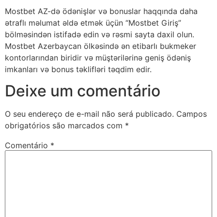
Mostbet AZ-də ödənişlər və bonuslar haqqında daha
ətraflı məlumat əldə etmək üçün “Mostbet Giriş”
bölməsindən istifadə edin və rəsmi sayta daxil olun.
Mostbet Azerbaycan ölkəsində ən etibarlı bukmeker
kontorlarından biridir və müştərilərinə geniş ödəniş
imkanları və bonus təklifləri təqdim edir.
Deixe um comentário
O seu endereço de e-mail não será publicado.
Campos
obrigatórios são marcados com
*
Comentário
*