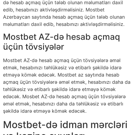
də hesab açmaq üçün tələb olunan məlumatları daxil
edib, hesabınızı aktivləşdirməlisiniz. Mostbet
Azerbaycan saytında hesab açmaq üçün tələb olunan
məlumatları daxil edib, hesabınızı aktivləşdirməlisiniz.
Mostbet AZ-də hesab açmaq
üçün tövsiyələr
Mostbet AZ-də hesab açmaq üçün tövsiyələrə əməl
etmək, hesabınızı təhlükəsiz və etibarlı şəkildə idarə
etməyə kömək edəcək. Mostbet az saytında hesab
açmaq üçün tövsiyələrə əməl etmək, hesabınızı daha da
təhlükəsiz və etibarlı şəkildə idarə etməyə kömək
edəcək. Mosbet AZ-də hesab açmaq üçün tövsiyələrə
əməl etmək, hesabınızı daha da təhlükəsiz və etibarlı
şəkildə idarə etməyə kömək edəcək.
Mostbet-də idman mərcləri