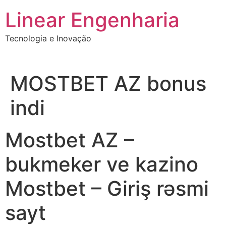
Ir
Linear Engenharia
para
o
Tecnologia e Inovação
conteúdo
MOSTBET AZ bonus
indi
Mostbet AZ –
bukmeker ve kazino
Mostbet – Giriş rəsmi
sayt