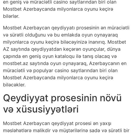
en geniş və müraciətli casino saytlarından biri olan
Mostbet Azerbaycanda milyonlarca oyunu keçirə
bilərlər.
Mostbet Azerbaycan qeydiyyatı prosesinin ən müraciətli
və sürətli olduğunu və bu emlakda oyun oynayaraq
milyonlarca oyunu keçirə biləcəyinizə inanırıq. Mostbet
AZ saytında qeydiyyatdan keçərən oyunçular, dünya
çapında en geniş oyun kataloqu ilə tanış olacaq və
mostbet.az saytında oyun oynayaraq, Azerbaycanın en
müraciətli və populyar casino saytlarından biri olan
Mostbet Azerbaycanda milyonlarca oyunu keçirə
biləcəkler.
Qeydiyyat prosesinin növü
və xüsusiyyətləri
Mostbet Azerbaycan qeydiyyat prosesi ən yaxşı
məsləhətlərə malikdir və müştərilərinə sadə və sürətli bir