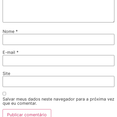
Nome
*
E-mail
*
Site
Salvar meus dados neste navegador para a próxima vez
que eu comentar.