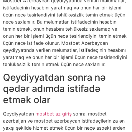
Mostbet Azerbaycan qeydiyyatında verilən məlumatlar,
istifadəçinin hesabını yaratmaq və onun hər bir işlemi
üçün necə təsirləndiyini təhlükəsizlik təmin etmək üçün
necə saxlanılır. Bu məlumatlar, istifadəçinin hesabını
təmin etmək, onun hesabını təhlükəsiz saxlamaq və
onun hər bir işlemi üçün necə təsirləndiyini təmin etmək
üçün necə istifadə olunur. Mostbet Azerbaycan
qeydiyyatında verilən məlumatlar, istifadəçinin hesabını
yaratmaq və onun hər bir işlemi üçün necə təsirləndiyini
təhlükəsizlik təmin etmək üçün necə saxlanılır.
Qeydiyyatdan sonra nə
qədər adımda istifadə
etmək olar
Qeydiyyatdan
mostbet az giriş
sonra, mostbet
azerbaijan və mostbet azerbaycan istifadəçiləriniza ən
yaxşı şəkildə hizmet etmək üçün bir neçə aspektlərdən