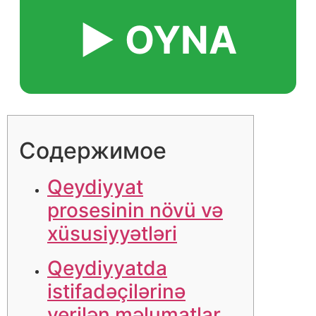
▶️ OYNA
Содержимое
Qeydiyyat
prosesinin növü və
xüsusiyyətləri
Qeydiyyatda
istifadəçilərinə
verilən məlumatlar