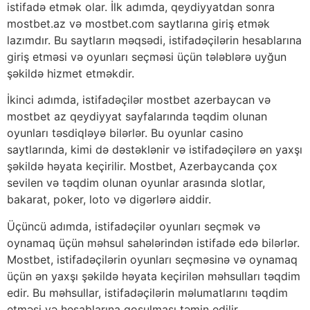
istifadə etmək olar. İlk adımda, qeydiyyatdan sonra
mostbet.az və mostbet.com saytlarına giriş etmək
lazımdır. Bu saytların məqsədi, istifadəçilərin hesablarına
giriş etməsi və oyunları seçməsi üçün tələblərə uyğun
şəkildə hizmet etməkdir.
İkinci adımda, istifadəçilər mostbet azerbaycan və
mostbet az qeydiyyat sayfalarında təqdim olunan
oyunları təsdiqləyə bilərlər. Bu oyunlar casino
saytlarında, kimi də dəstəklənir və istifadəçilərə ən yaxşı
şəkildə həyata keçirilir. Mostbet, Azerbaycanda çox
sevilen və təqdim olunan oyunlar arasında slotlar,
bakarat, poker, loto və digərlərə aiddir.
Üçüncü adımda, istifadəçilər oyunları seçmək və
oynamaq üçün məhsul sahələrindən istifadə edə bilərlər.
Mostbet, istifadəçilərin oyunları seçməsinə və oynamaq
üçün ən yaxşı şəkildə həyata keçirilən məhsulları təqdim
edir. Bu məhsullar, istifadəçilərin məlumatlarını təqdim
etməsi və hesablarına qoşulması təmin edilir.