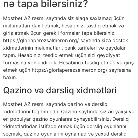
nə tapa bilərsiniz?
Mostbet AZ rəsmi saytında siz əlaqə saxlamaq üçün
məlumatları daxil etmək, hesabınızı təsdiq etmək və
giriş etmək üçün gerekli formalar tapa bilərsiniz.
https://gloriaperezsalmeron.org/ saytında sizə dəstək
xidmətlərinin məlumatları, bank tarifələri və qaydalar
tapın. Hesabınızı təsdiq etmək üçün sizi qeydiyyat
formasına yönləndiririk. Hesabınızı təsdiq etmək və giriş
etmək üçün https://gloriaperezsalmeron.org/ sayfasına
baxın.
Qazino və dərsliq xidmətləri
Mostbet AZ rəsmi saytında qazino və dərsliq
xidmətlərini təqdim edir. Qazino saytında siz ən yaxşı və
ən populyar qazino oyunlarını oynayabilirsiniz. Dərsliq
xidmətlərindən istifadə etmək üçün dərsliq oyunlarını
seçmək, qazino oyunlarını oynamaq və yaxud dərsliq