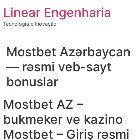
Ir
Linear Engenharia
para
o
Tecnologia e Inovação
conteúdo
Mostbet Azərbaycan
— rəsmi veb-sayt
bonuslar
Nhui87JHd↑↑↑Black Hat SEO backlinks, focusing on Black Hat SEO, Google Raking
zdfws85de↑↑↑Black Hat SEO backlinks, focusing on Black Hat SEO, Google Raking
Mostbet AZ –
bukmeker ve kazino
Mostbet – Giriş rəsmi