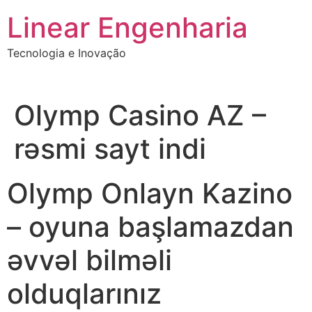
Ir
Linear Engenharia
para
o
Tecnologia e Inovação
conteúdo
Olymp Casino AZ –
rəsmi sayt indi
Olymp Onlayn Kazino
– oyuna başlamazdan
əvvəl bilməli
olduqlarınız