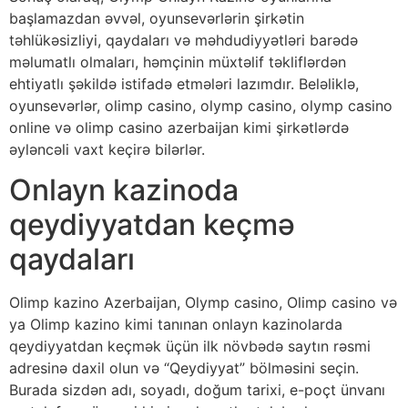
başlamazdan əvvəl, oyunsevərlərin şirkətin
təhlükəsizliyi, qaydaları və məhdudiyyətləri barədə
məlumatlı olmaları, həmçinin müxtəlif təkliflərdən
ehtiyatlı şəkildə istifadə etmələri lazımdır. Beləliklə,
oyunsevərlər, olimp casino, olymp casino, olymp casino
online və olimp casino azerbaijan kimi şirkətlərdə
əyləncəli vaxt keçirə bilərlər.
Onlayn kazinoda
qeydiyyatdan keçmə
qaydaları
Olimp kazino Azerbaijan, Olymp casino, Olimp casino və
ya Olimp kazino kimi tanınan onlayn kazinolarda
qeydiyyatdan keçmək üçün ilk növbədə saytın rəsmi
adresinə daxil olun və “Qeydiyyat” bölməsini seçin.
Burada sizdən adı, soyadı, doğum tarixi, e-poçt ünvanı