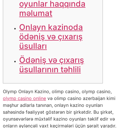
oyunlar haqqında
məlumat
Onlayn kazinoda
ödəniş və çıxarış
üsulları
Ödəniş və çıxarış
üsullarının təhlili
Olymp Onlayn Kazino, olimp casino, olymp casino,
olymp casino online
və olimp casino azerbaijan kimi
məşhur adlarla tanınan, onlayn kazino oyunları
sahəsində fəaliyyət göstərən bir şirkətdir. Bu şirkət,
oyunsevərlərə müxtəlif kazino oyunları təklif edir və
onların əyləncəli vaxt keçirmələri üçün şərait yaradır.