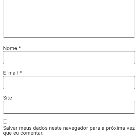
Nome
*
E-mail
*
Site
Salvar meus dados neste navegador para a próxima vez
que eu comentar.