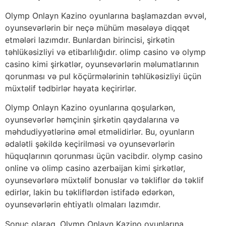
Olymp Onlayn Kazino oyunlarına başlamazdan əvvəl,
oyunsevərlərin bir neçə mühüm məsələyə diqqət
etmələri lazımdır. Bunlardan birincisi, şirkətin
təhlükəsizliyi və etibarlılığıdır. olimp casino və olymp
casino kimi şirkətlər, oyunsevərlərin məlumatlarının
qorunması və pul köçürmələrinin təhlükəsizliyi üçün
müxtəlif tədbirlər həyata keçirirlər.
Olymp Onlayn Kazino oyunlarına qoşularkən,
oyunsevərlər həmçinin şirkətin qaydalarına və
məhdudiyyətlərinə əməl etməlidirlər. Bu, oyunların
ədalətli şəkildə keçirilməsi və oyunsevərlərin
hüquqlarının qorunması üçün vacibdir. olymp casino
online və olimp casino azerbaijan kimi şirkətlər,
oyunsevərlərə müxtəlif bonuslar və təkliflər də təklif
edirlər, lakin bu təkliflərdən istifadə edərkən,
oyunsevərlərin ehtiyatlı olmaları lazımdır.
Sonuç olaraq, Olymp Onlayn Kazino oyunlarına