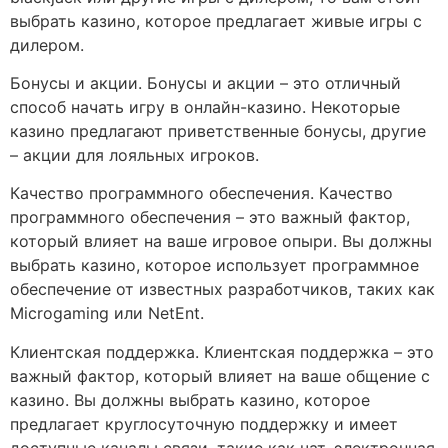
выбрать казино, которое предлагает живые игры с
дилером.
Бонусы и акции. Бонусы и акции – это отличный
способ начать игру в онлайн-казино. Некоторые
казино предлагают приветственные бонусы, другие
– акции для лояльных игроков.
Качество программного обеспечения. Качество
программного обеспечения – это важный фактор,
который влияет на ваше игровое опыри. Вы должны
выбрать казино, которое использует программное
обеспечение от известных разработчиков, таких как
Microgaming или NetEnt.
Клиентская поддержка. Клиентская поддержка – это
важный фактор, который влияет на ваше общение с
казино. Вы должны выбрать казино, которое
предлагает круглосуточную поддержку и имеет
доступные каналы связи, такие как чат, электронная