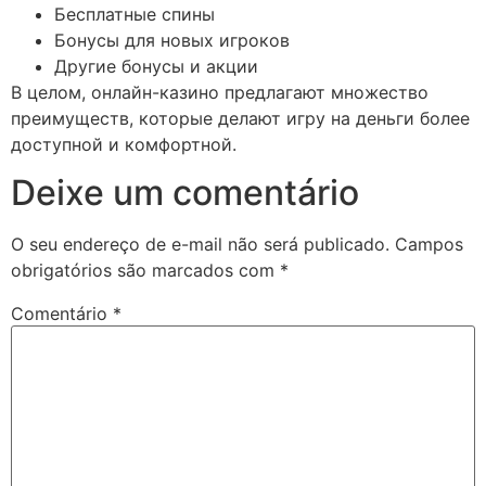
Бесплатные спины
Бонусы для новых игроков
Другие бонусы и акции
В целом, онлайн-казино предлагают множество
преимуществ, которые делают игру на деньги более
доступной и комфортной.
Deixe um comentário
O seu endereço de e-mail não será publicado.
Campos
obrigatórios são marcados com
*
Comentário
*