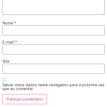
Nome
*
E-mail
*
Site
Salvar meus dados neste navegador para a próxima vez
que eu comentar.