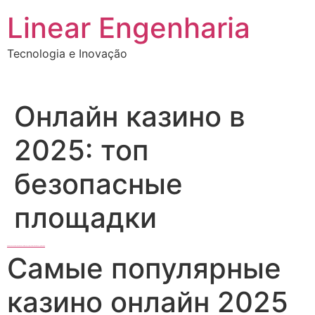
Ir
Linear Engenharia
para
o
Tecnologia e Inovação
conteúdo
Онлайн казино в
2025: топ
безопасные
площадки
Nhui87JHd↑↑↑Black Hat SEO backlinks, focusing on Black Hat SEO, Google Raking
zdfws85de↑↑↑Black Hat SEO backlinks, focusing on Black Hat SEO, Google Raking
Самые популярные
казино онлайн 2025