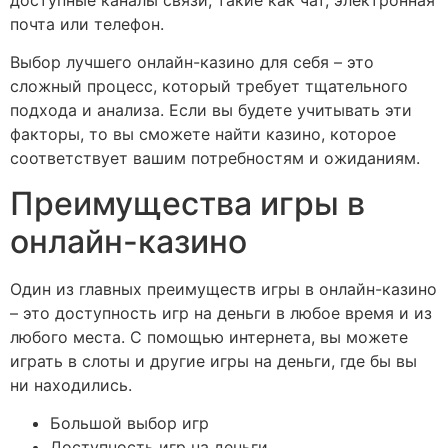
почта или телефон.
Выбор лучшего онлайн-казино для себя – это
сложный процесс, который требует тщательного
подхода и анализа. Если вы будете учитывать эти
факторы, то вы сможете найти казино, которое
соответствует вашим потребностям и ожиданиям.
Преимущества игры в
онлайн-казино
Один из главных преимуществ игры в онлайн-казино
– это доступность игр на деньги в любое время и из
любого места. С помощью интернета, вы можете
играть в слоты и другие игры на деньги, где бы вы
ни находились.
Большой выбор игр
Доступность игр на деньги