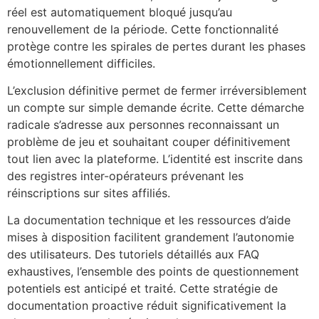
réel est automatiquement bloqué jusqu’au
renouvellement de la période. Cette fonctionnalité
protège contre les spirales de pertes durant les phases
émotionnellement difficiles.
L’exclusion définitive permet de fermer irréversiblement
un compte sur simple demande écrite. Cette démarche
radicale s’adresse aux personnes reconnaissant un
problème de jeu et souhaitant couper définitivement
tout lien avec la plateforme. L’identité est inscrite dans
des registres inter-opérateurs prévenant les
réinscriptions sur sites affiliés.
La documentation technique et les ressources d’aide
mises à disposition facilitent grandement l’autonomie
des utilisateurs. Des tutoriels détaillés aux FAQ
exhaustives, l’ensemble des points de questionnement
potentiels est anticipé et traité. Cette stratégie de
documentation proactive réduit significativement la