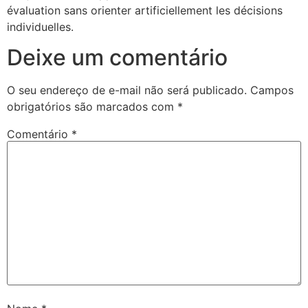
évaluation sans orienter artificiellement les décisions
individuelles.
Deixe um comentário
O seu endereço de e-mail não será publicado.
Campos
obrigatórios são marcados com
*
Comentário
*