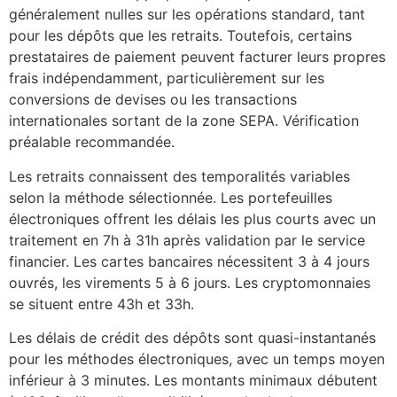
généralement nulles sur les opérations standard, tant
pour les dépôts que les retraits. Toutefois, certains
prestataires de paiement peuvent facturer leurs propres
frais indépendamment, particulièrement sur les
conversions de devises ou les transactions
internationales sortant de la zone SEPA. Vérification
préalable recommandée.
Les retraits connaissent des temporalités variables
selon la méthode sélectionnée. Les portefeuilles
électroniques offrent les délais les plus courts avec un
traitement en 7h à 31h après validation par le service
financier. Les cartes bancaires nécessitent 3 à 4 jours
ouvrés, les virements 5 à 6 jours. Les cryptomonnaies
se situent entre 43h et 33h.
Les délais de crédit des dépôts sont quasi-instantanés
pour les méthodes électroniques, avec un temps moyen
inférieur à 3 minutes. Les montants minimaux débutent