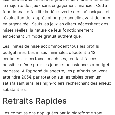
la majorité des jeux sans engagement financier. Cette
fonctionnalité facilite la découverte des mécaniques et
l’évaluation de l’appréciation personnelle avant de jouer
en argent réel. Seuls les jeux en direct nécessitent des
mises réelles, la nature de leur fonctionnement
empêchant un mode gratuit authentique.
Les limites de mise accommodent tous les profils
budgétaires. Les mises minimales débutent à 13
centimes sur certaines machines, rendant l’accès
possible même pour les joueurs occasionnels à budget
modeste. À l’opposé du spectre, les plafonds peuvent
atteindre 205€ par rotation sur les tables premium,
satisfaisant ainsi les high-rollers recherchant des enjeux
substantiels.
Retraits Rapides
Les commissions appliquées par la plateforme sont