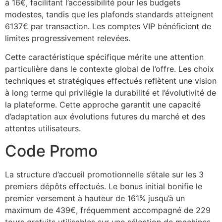
à 16€, facilitant l’accessibilité pour les budgets
modestes, tandis que les plafonds standards atteignent
6137€ par transaction. Les comptes VIP bénéficient de
limites progressivement relevées.
Cette caractéristique spécifique mérite une attention
particulière dans le contexte global de l’offre. Les choix
techniques et stratégiques effectués reflètent une vision
à long terme qui privilégie la durabilité et l’évolutivité de
la plateforme. Cette approche garantit une capacité
d’adaptation aux évolutions futures du marché et des
attentes utilisateurs.
Code Promo
La structure d’accueil promotionnelle s’étale sur les 3
premiers dépôts effectués. Le bonus initial bonifie le
premier versement à hauteur de 161% jusqu’à un
maximum de 439€, fréquemment accompagné de 229
tours gratuits utilisables sur une sélection de machines