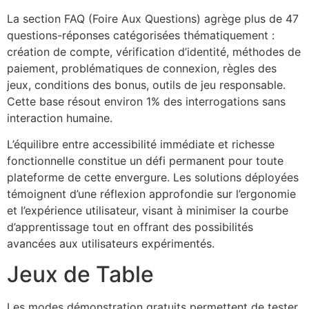
La section FAQ (Foire Aux Questions) agrège plus de 47
questions-réponses catégorisées thématiquement :
création de compte, vérification d’identité, méthodes de
paiement, problématiques de connexion, règles des
jeux, conditions des bonus, outils de jeu responsable.
Cette base résout environ 1% des interrogations sans
interaction humaine.
L’équilibre entre accessibilité immédiate et richesse
fonctionnelle constitue un défi permanent pour toute
plateforme de cette envergure. Les solutions déployées
témoignent d’une réflexion approfondie sur l’ergonomie
et l’expérience utilisateur, visant à minimiser la courbe
d’apprentissage tout en offrant des possibilités
avancées aux utilisateurs expérimentés.
Jeux de Table
Les modes démonstration gratuits permettent de tester