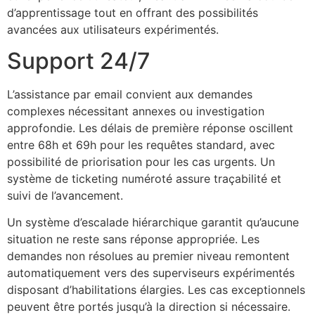
d’apprentissage tout en offrant des possibilités
avancées aux utilisateurs expérimentés.
Support 24/7
L’assistance par email convient aux demandes
complexes nécessitant annexes ou investigation
approfondie. Les délais de première réponse oscillent
entre 68h et 69h pour les requêtes standard, avec
possibilité de priorisation pour les cas urgents. Un
système de ticketing numéroté assure traçabilité et
suivi de l’avancement.
Un système d’escalade hiérarchique garantit qu’aucune
situation ne reste sans réponse appropriée. Les
demandes non résolues au premier niveau remontent
automatiquement vers des superviseurs expérimentés
disposant d’habilitations élargies. Les cas exceptionnels
peuvent être portés jusqu’à la direction si nécessaire.