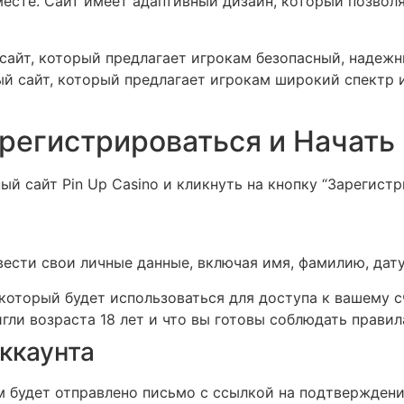
месте. Сайт имеет адаптивный дизайн, который позволя
й сайт, который предлагает игрокам безопасный, надеж
 сайт, который предлагает игрокам широкий спектр игр
арегистрироваться и Начать
й сайт Pin Up Casino и кликнуть на кнопку “Зарегистр
ести свои личные данные, включая имя, фамилию, дат
который будет использоваться для доступа к вашему с
гли возраста 18 лет и что вы готовы соблюдать правил
ккаунта
 будет отправлено письмо с ссылкой на подтверждени