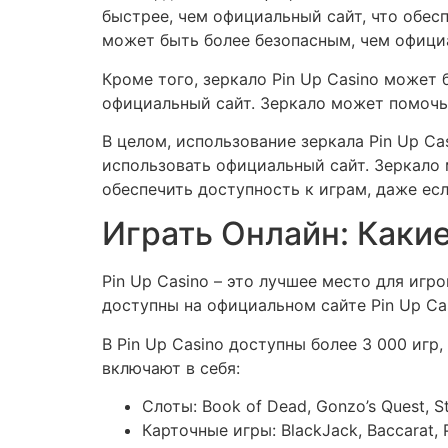
быстрее, чем официальный сайт, что обес
может быть более безопасным, чем офици
Кроме того, зеркало Pin Up Casino может б
официальный сайт. Зеркало может помочь в
В целом, использование зеркала Pin Up Cas
использовать официальный сайт. Зеркало м
обеспечить доступность к играм, даже ес
Играть Онлайн: Какие
Pin Up Casino – это лучшее место для иг
доступны на официальном сайте Pin Up Cas
В Pin Up Casino доступны более 3 000 игр
включают в себя:
Слоты: Book of Dead, Gonzo’s Quest, St
Карточные игры: BlackJack, Baccarat, 