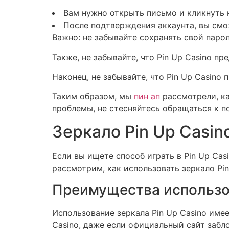
Вам нужно открыть письмо и кликнуть н
После подтверждения аккаунта, вы смож
Важно: не забывайте сохранять свой парол
Также, не забывайте, что Pin Up Casino п
Наконец, не забывайте, что Pin Up Casino
Таким образом, мы
пин ап
рассмотрели, ка
проблемы, не стесняйтесь обращаться к п
Зеркало Pin Up Casin
Если вы ищете способ играть в Pin Up Casi
рассмотрим, как использовать зеркало Pi
Преимущества использов
Использование зеркала Pin Up Casino име
Casino, даже если официальный сайт забл