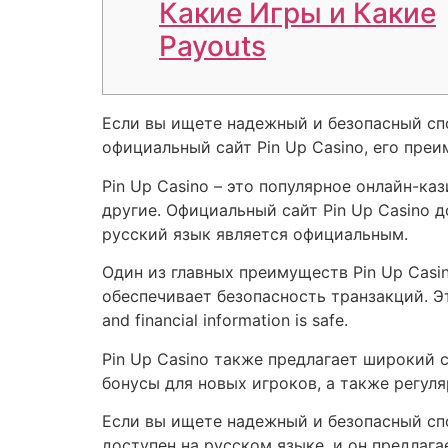
Какие Игры и Какие
Payouts
Если вы ищете надежный и безопасный спо
официальный сайт Pin Up Casino, его преи
Pin Up Casino – это популярное онлайн-ка
другие. Официальный сайт Pin Up Casino д
русский язык является официальным.
Один из главных преимуществ Pin Up Casi
обеспечивает безопасность транзакций. Эт
and financial information is safe.
Pin Up Casino также предлагает широкий 
бонусы для новых игроков, а также регул
Если вы ищете надежный и безопасный спос
доступен на русском языке, и он предлага