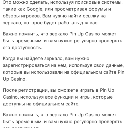
Это можно сделать, используя поисковые системы,
такие как Google, или просматривая форумы и
обзоры игроков. Вам нужно найти ссылку на
зеркало, которое будет работать для вас.
Важно помнить, что зеркало Pin Up Casino может
быть временным, и вам нужно регулярно проверять
его доступность.
Когда вы найдете зеркало, вам нужно
зарегистрироваться на нем, используя свои данные,
которые вы использовали на официальном сайте Pin
Up Casino.
После регистрации, вы сможете играть в Pin Up
Casino, используя все функции и игры, которые
доступны на официальном сайте.
Важно помнить, что зеркало Pin Up Casino может
быть временным, и вам нужно регулярно проверять