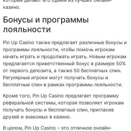
которые делают его одним из лучших онлайн-
казино.
Бонусы и программы
лояльности
Pin Up Casino также предлагает различные бонусы и
программы лояльности, чтобы помочь игрокам
начать играть и продолжать играть. Новым игрокам
предлагается приветственный бонус в размере 50%
от первого депозита, а также 50 бесплатных спин.
Регулярные игроки могут получать бонусы и
бесплатные спин в рамках программы лояльности.
Кроме того, Pin Up Casino предлагает программу
реферальной системы, которая позволяет игрокам
получать бонусы и бесплатные спин, пригласив
друзей и знакомых в казино.
В целом, Pin Up Casino – это отличное онлайн-