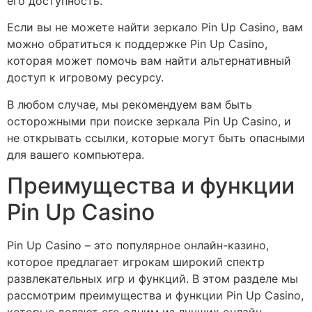
его доступность.
Если вы не можете найти зеркало Pin Up Casino, вам
можно обратиться к поддержке Pin Up Casino,
которая может помочь вам найти альтернативный
доступ к игровому ресурсу.
В любом случае, мы рекомендуем вам быть
осторожными при поиске зеркала Pin Up Casino, и
не открывать ссылки, которые могут быть опасными
для вашего компьютера.
Преимущества и функции
Pin Up Casino
Pin Up Casino – это популярное онлайн-казино,
которое предлагает игрокам широкий спектр
развлекательных игр и функций. В этом разделе мы
рассмотрим преимущества и функции Pin Up Casino,